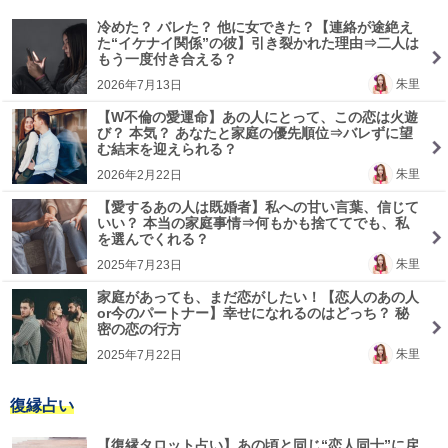
冷めた？ バレた？ 他に女できた？【連絡が途絶え
た“イケナイ関係”の彼】引き裂かれた理由⇒二人は
もう一度付き合える？
朱里
2026年7月13日
【W不倫の愛運命】あの人にとって、この恋は火遊
び？ 本気？ あなたと家庭の優先順位⇒バレずに望
む結末を迎えられる？
朱里
2026年2月22日
【愛するあの人は既婚者】私への甘い言葉、信じて
いい？ 本当の家庭事情⇒何もかも捨ててでも、私
を選んでくれる？
朱里
2025年7月23日
家庭があっても、まだ恋がしたい！【恋人のあの人
or今のパートナー】幸せになれるのはどっち？ 秘
密の恋の行方
朱里
2025年7月22日
復縁占い
【復縁タロット占い】あの頃と同じ“恋人同士”に戻