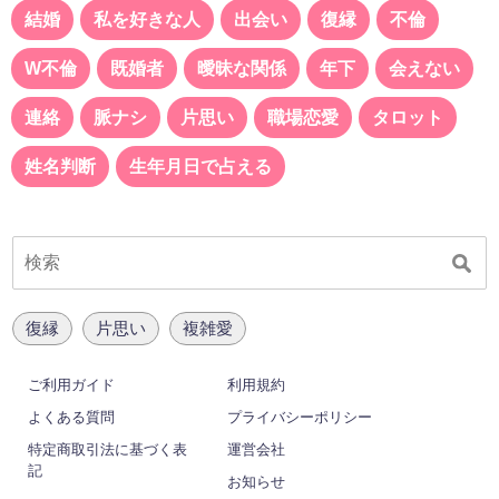
結婚
私を好きな人
出会い
復縁
不倫
W不倫
既婚者
曖昧な関係
年下
会えない
連絡
脈ナシ
片思い
職場恋愛
タロット
姓名判断
生年月日で占える
復縁
片思い
複雑愛
ご利用ガイド
利用規約
よくある質問
プライバシーポリシー
特定商取引法に基づく表
運営会社
記
お知らせ