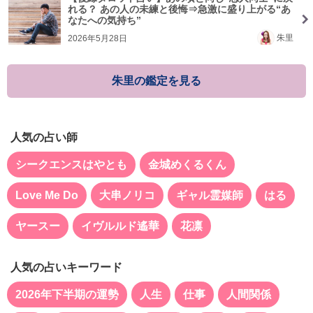
れる？ あの人の未練と後悔⇒急激に盛り上がる“あ
なたへの気持ち”
朱里
2026年5月28日
朱里の鑑定を見る
人気の占い師
シークエンスはやとも
金城めくるくん
Love Me Do
大串ノリコ
ギャル霊媒師
はる
ヤースー
イヴルルド遙華
花凛
人気の占いキーワード
2026年下半期の運勢
人生
仕事
人間関係