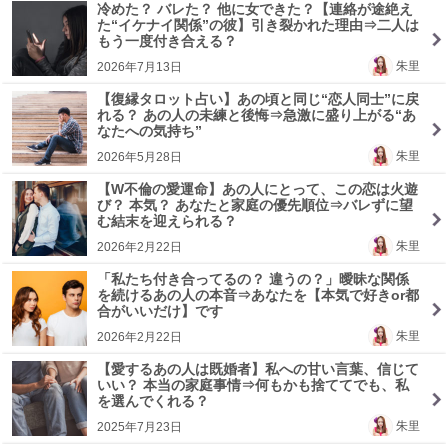
冷めた？ バレた？ 他に女できた？【連絡が途絶え
た“イケナイ関係”の彼】引き裂かれた理由⇒二人は
もう一度付き合える？
朱里
2026年7月13日
【復縁タロット占い】あの頃と同じ“恋人同士”に戻
れる？ あの人の未練と後悔⇒急激に盛り上がる“あ
なたへの気持ち”
朱里
2026年5月28日
【W不倫の愛運命】あの人にとって、この恋は火遊
び？ 本気？ あなたと家庭の優先順位⇒バレずに望
む結末を迎えられる？
朱里
2026年2月22日
「私たち付き合ってるの？ 違うの？」曖昧な関係
を続けるあの人の本音⇒あなたを【本気で好きor都
合がいいだけ】です
朱里
2026年2月22日
【愛するあの人は既婚者】私への甘い言葉、信じて
いい？ 本当の家庭事情⇒何もかも捨ててでも、私
を選んでくれる？
朱里
2025年7月23日