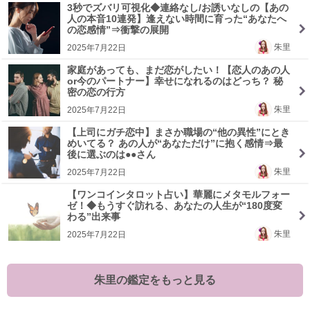
3秒でズバリ可視化◆連絡なし/お誘いなしの【あの
人の本音10連発】逢えない時間に育った“あなたへ
の恋感情”⇒衝撃の展開
朱里
2025年7月22日
家庭があっても、まだ恋がしたい！【恋人のあの人
or今のパートナー】幸せになれるのはどっち？ 秘
密の恋の行方
朱里
2025年7月22日
【上司にガチ恋中】まさか職場の“他の異性”にとき
めいてる？ あの人が“あなただけ”に抱く感情⇒最
後に選ぶのは●●さん
朱里
2025年7月22日
【ワンコインタロット占い】華麗にメタモルフォー
ゼ！◆もうすぐ訪れる、あなたの人生が“180度変
わる”出来事
朱里
2025年7月22日
朱里の鑑定をもっと見る