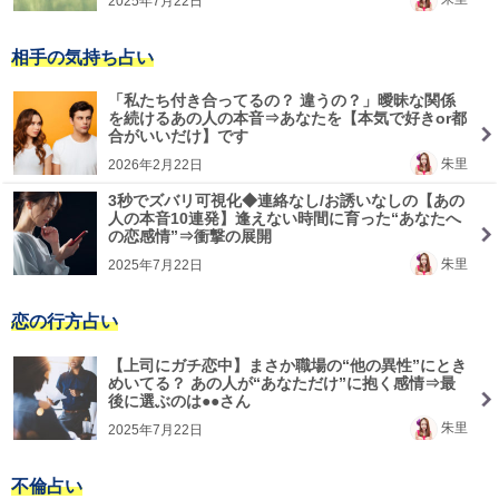
2025年7月22日
相手の気持ち占い
「私たち付き合ってるの？ 違うの？」曖昧な関係
を続けるあの人の本音⇒あなたを【本気で好きor都
合がいいだけ】です
朱里
2026年2月22日
3秒でズバリ可視化◆連絡なし/お誘いなしの【あの
人の本音10連発】逢えない時間に育った“あなたへ
の恋感情”⇒衝撃の展開
朱里
2025年7月22日
恋の行方占い
【上司にガチ恋中】まさか職場の“他の異性”にとき
めいてる？ あの人が“あなただけ”に抱く感情⇒最
後に選ぶのは●●さん
朱里
2025年7月22日
不倫占い