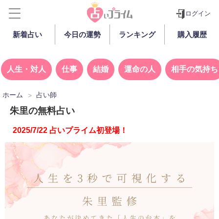
ログイン
新着占い
今日の運勢
ランキング
購入履歴
人生・対人
仕事
結婚
運命の人
相手の気持ち
ホーム
占い師
朱里の無料占い
2025/7/22 占いプライム初登場！