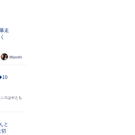
暴走
にく
Miyoshi
10
エンスはやとも
んと
大切