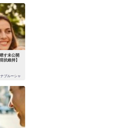
晒す未公開
r現状維持】
ンナブルーシャ