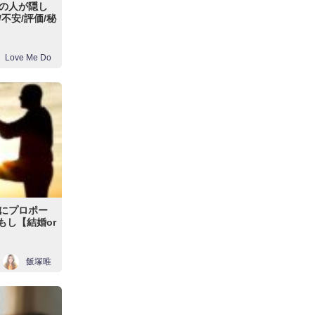
の人が隠し
不安/評価/秘
Love Me Do
にプロポー
もし【結婚or
飯塚唯