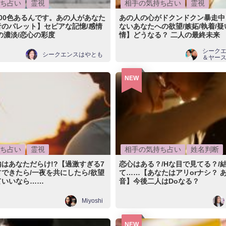
ち占い
霊視
相手の気持ち占い
霊視
200色あるんです。あの人があなた
あの人の心がドクンドクン暴走中
音のパレット】セピアな記憶/感情
ないあなたへの欲望/嫉妬/執着/疑
の濃淡/恋心の彩度
情】どうなる？ 二人の最終未来
シーク
シークエンスはやとも
＆ヤー
NEW
ち占い
霊視
相手の気持ち占い
姓名判断
はあなただらけ!?【過激すぎる7
恋心はある？/Hな目で見てる？/
できたら/一夜を共にしたら/欲望
て……【あなたはアリorナシ？ 
ていいなら……
音】今後二人はDoなる？
Miyoshi
NEW