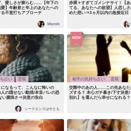
ど、愛しさが膨らむ……【年下の
赤裸々すぎてゴメンナサイ！【あ
純愛】年齢差と年上のあなたへの
てる、あなたへの欲望】人恋しさ/
ける不意打ちアプローチ
めた想い⇒3ヵ月以内の急接近日
Miyoshi
NEW
ち占い
霊視
相手の気持ち占い
霊視
きになるって、こんなに怖いの
交際中のあの人……この先あなた
の人の隠せない動揺/本音バレの恐
ズする？ 本心ガチ暴き/下す決意/
ない臆病さ⇒決意の告白
別れ】を選んだら幸せになれる？
シークエンスはやとも