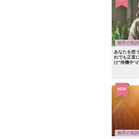
相手の気持
あなたを想
れでも正直
け“待機中”
NEW
相手の気持