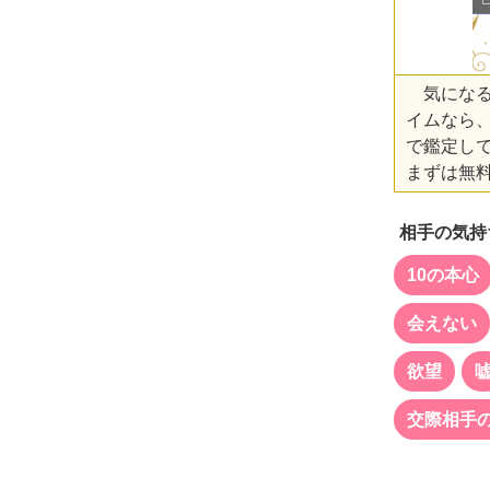
気になる
イムなら
で鑑定して
まずは無
相手の気持
10の本心
会えない
欲望
交際相手