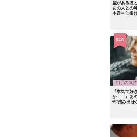
差があるほ
あの人との
本音⇒仕掛
NEW
相手の気持
『本気で好
か……』あ
怖/踏み出せ