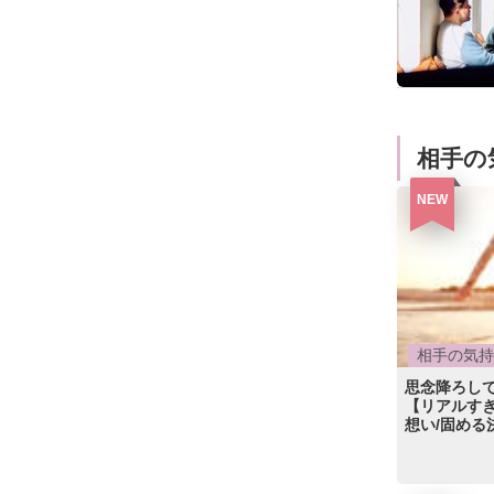
相手の
NEW
相手の気持
思念降ろしで
【リアルすぎ
想い/固める