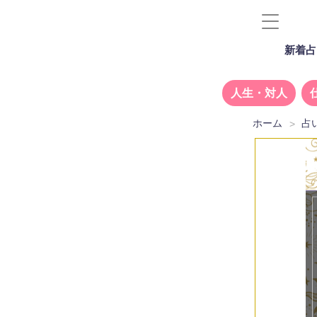
新着占
人生・対人
ホーム
占