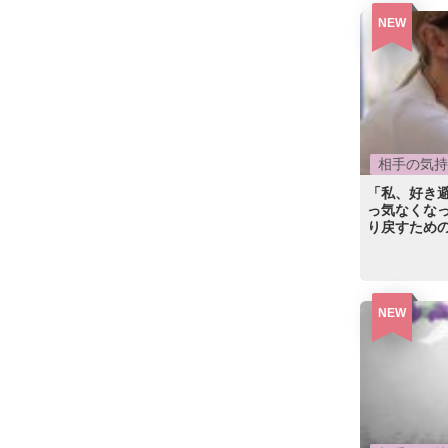
NEW
相手の気持
「私、好き
っ気なくな
り戻すための
NEW