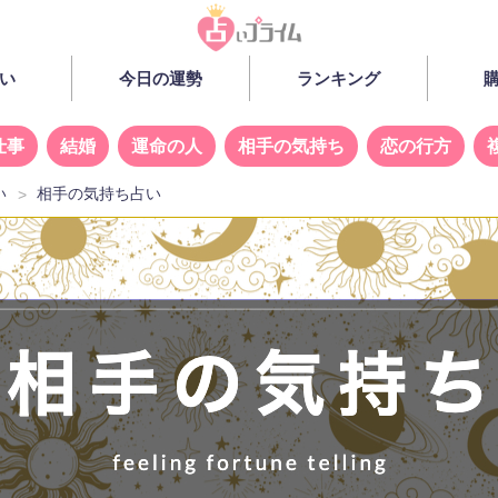
い
今日の運勢
ランキング
仕事
結婚
運命の人
相手の気持ち
恋の行方
い
相手の気持ち占い