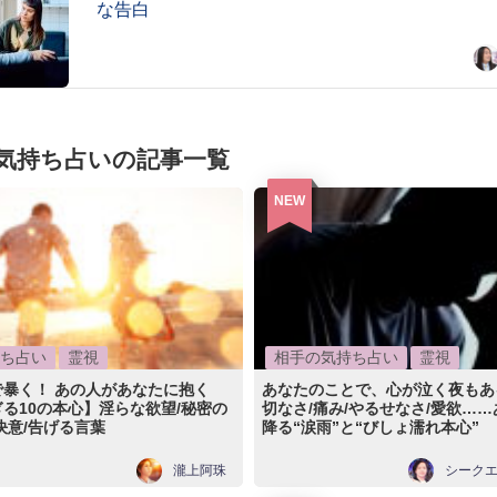
な告白
気持ち占いの記事一覧
NEW
ち占い
霊視
相手の気持ち占い
霊視
暴く！ あの人があなたに抱く
あなたのことで、心が泣く夜もあ
る10の本心】淫らな欲望/秘密の
切なさ/痛み/やるせなさ/愛欲…
決意/告げる言葉
降る“涙雨”と“びしょ濡れ本心”
瀧上阿珠
シーク