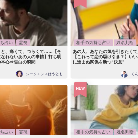
ち占い
霊視
相手の気持ち占い
姓名判断
うと、痛くて、つらくて……【そ
あの人、あなたの気を引きたくて
になれないあの人の事情】打ち明
【これって恋の駆け引き？】いい
の本心⇒告白の瞬間
に進まぬ関係を断つ“決意”
シークエンスはやとも
て
NEW
ち占い
霊視
相手の気持ち占い
姓名判断