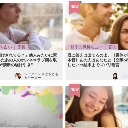
NEW
ち占い
霊視
相手の気持ち占い
霊視
避けされてる？」他人みたいに素
既に答えは出てるのよ。《霊体が
ったあの人のホンネ⇒ラブ期を取
本音》あの人はあなたと【交際o
“禁断の駆け引き”
したい⇒結末までズバリ断言
シークエンスはやとも
ア
＆ヤースー
NEW