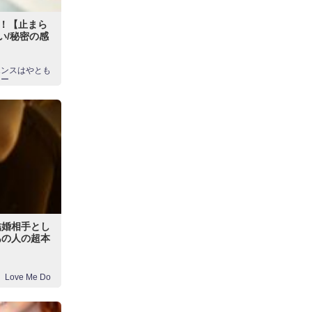
！【止まら
い/秘密の感
エンスはやとも
スー
結婚相手とし
あの人の超本
Love Me Do