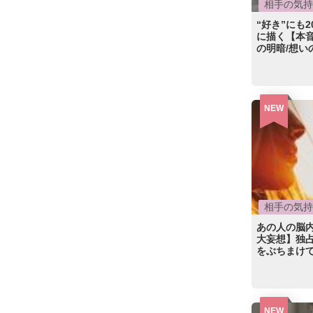
相手の気持
“好き”にも
に描く【本
の明暗/想い
NEW
相手の気持
あの人の脳内
大妄想】独占
をぶちまけ
NEW