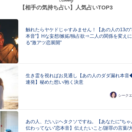
Ranking
【相手の気持ち占い】人気占いTOP3
触れたらヤケドじゃすみません！【あの人の13の“
本音”】Hな妄想/嫉妬/独占欲⇒二人の関係を変え
る“激アツ恋展開”
生き霊を視ればお見通し【あの人のダダ漏れ本音◆
連発】秘めた想い/抱く決意
シーク
あの人、だいぶヘタクソですね。【あなたに“ちゃ
伝わってない”恋本音】伝えたいこと/謝罪の言葉/