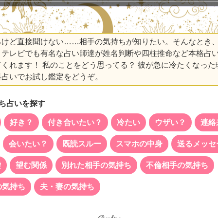
けど直接聞けない……相手の気持ちが知りたい。そんなとき
、テレビでも有名な占い師達が姓名判断や四柱推命など本格占
くれます！ 私のことをどう思ってる？ 彼が急に冷たくなった
料占いでお試し鑑定をどうぞ。
ち占いを探す
好き？
付き合いたい？
冷たい
ウザい？
連絡
会いたい？
既読スルー
スマホの中身
送るメッセ
嘘
望む関係
別れた相手の気持ち
不倫相手の気持ち
の気持ち
夫・妻の気持ち