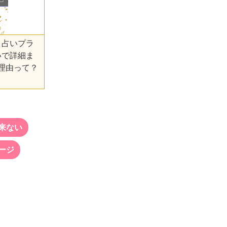
、占いプラ
いで詳細ま
理由って？
来ない
ージ