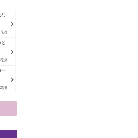
れな
花凛
心と
花凛
カー
花凛