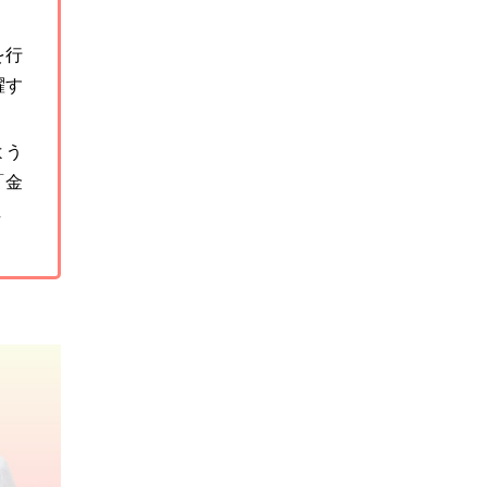
を行
躍す
よう
「金
し