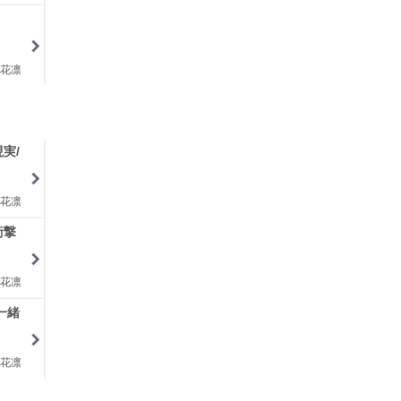
花凛
実/
花凛
衝撃
花凛
一緒
花凛