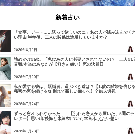
新着占い
「食事、デート……誘って欲しいのに」あの人が踏み込んでく
い理由/半年後、二人の関係は進展していますか？
2026年8月1日
諦めかけの恋。「私はあの人に必要とされてないの？」二人の現
苦難/本当はあなたが【好きor嫌い】恋の決着日
2026年7月30日
私が愛する彼は、既婚者。選ぶべき道は？【1.彼の離婚を信じる/
秘密の恋を続ける/3.別れて新しい幸せへ】全結末透視
2026年7月24日
ずっと忘れられなかった……【別れた恋人から届いた、5通のラ
レター】思い出/後悔と未練/気づいた本音/伝えたい想い
2026年7月23日