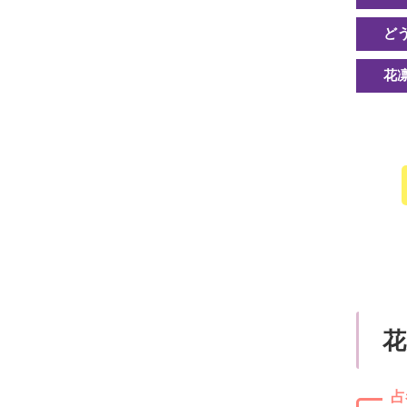
ど
花
花
占