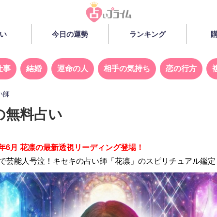
い
今日の運勢
ランキング
仕事
結婚
運命の人
相手の気持ち
恋の行方
い師
の無料占い
26年6月 花凛の最新透視リーディング登場！
組で芸能人号泣！キセキの占い師「花凛」のスピリチュアル鑑定