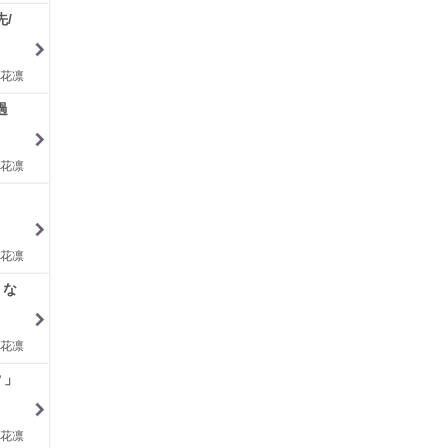
/
花凛
過
花凛
花凛
うな
花凛
？」
花凛