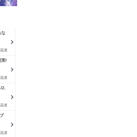
れな
花凛
実/
花凛
2.
花凛
ブ
花凛