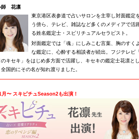
い師 花凛
東京港区表参道で占いサロンを主宰し対面鑑定
う傍ら、テレビ、雑誌など多くのメディアで活
る姓名鑑定士・スピリチュアルセラピスト。
対面鑑定では「魂」にしみこむ言葉、胸のすく
な鑑定に、心酔する相談者が続出。フジテレビ
日のキセキ」をはじめ多方面で活躍し、キセキの鑑定士花凛と
、全国的にその名が知れ渡りました。
年1月〜 スキピチュSeason2も出演！