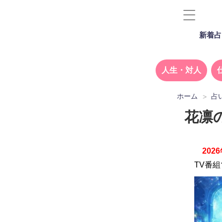
新着占
人生・対人
ホーム
占
花凛
20
TV番