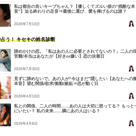
私は都合の良いキープちゃん？【優しくてズルい彼の“残酷な本
音”】迫る終わりの足音⇒最後に選び、愛を捧げるのは誰？
2026年7月10日
占う！ キセキの姓名診断
諦めかけの恋。「私はあの人に必要とされてないの？」二人の現
苦難/本当はあなたが【好きor嫌い】恋の決着日
2026年7月30日
見ずに諦めないで。あの人が“今はまだ”隠したい【あなたへの
本音】望む関係/欲求/衝動/嫉妬⇒恋が動く日
2026年4月10日
私との関係、二人の時間……あの人は大切に想ってる？ もっと
にいたい？ 私の未来……隣にあの人はいる？
2026年4月8日