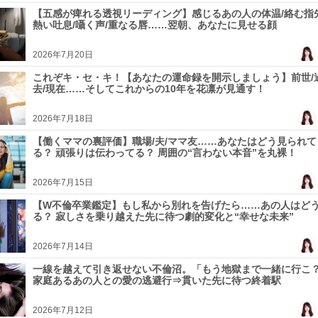
【五感が痺れる透視リーディング】感じるあの人の体温/絡む指先
熱い吐息/囁く声/重なる唇……翌朝、あなたに見せる顔
2026年7月20日
これぞキ・セ・キ！【あなたの運命録を開示しましょう】前世/
去/現在……そしてこれからの10年を花凛が見通す！
2026年7月18日
【働くママの裏評価】職場/夫/ママ友……あなたはどう見られて
る？ 頑張りは伝わってる？ 周囲の“言わない本音”を丸裸！
2026年7月15日
【W不倫卒業鑑定】もし私から別れを告げたら……あの人はど
る？ 寂しさを乗り越えた先に待つ劇的変化と“幸せな未来”
2026年7月14日
一線を越えて引き返せない不倫沼。「もう地獄まで一緒に行こ
家庭あるあの人との愛の逃避行⇒貫いた先に待つ終着駅
2026年7月12日