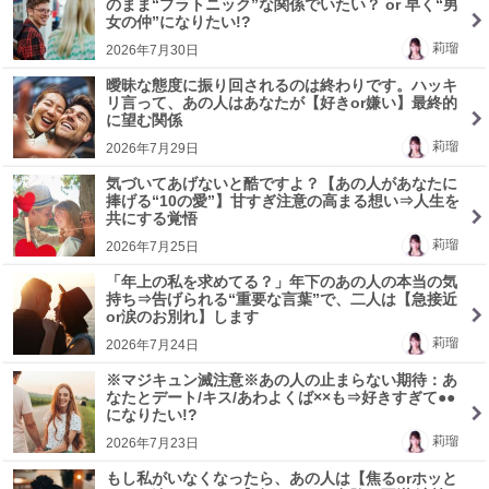
のまま“プラトニック”な関係でいたい？ or 早く“男
女の仲”になりたい!?
莉瑠
2026年7月30日
曖昧な態度に振り回されるのは終わりです。ハッキ
リ言って、あの人はあなたが【好きor嫌い】最終的
に望む関係
莉瑠
2026年7月29日
気づいてあげないと酷ですよ？【あの人があなたに
捧げる“10の愛”】甘すぎ注意の高まる想い⇒人生を
共にする覚悟
莉瑠
2026年7月25日
「年上の私を求めてる？」年下のあの人の本当の気
持ち⇒告げられる“重要な言葉”で、二人は【急接近
or涙のお別れ】します
莉瑠
2026年7月24日
※マジキュン滅注意※あの人の止まらない期待：あ
なたとデート/キス/あわよくば××も⇒好きすぎて●●
になりたい!?
莉瑠
2026年7月23日
もし私がいなくなったら、あの人は【焦るorホッと