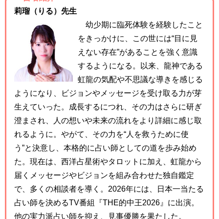
莉瑠（りる）先生
幼少期に臨死体験を経験したこと
をきっかけに、この世には“目に見
えない存在”があることを強く意識
するようになる。以来、龍神である
虹龍の気配や不思議な導きを感じる
ようになり、ビジョンやメッセージを受け取る力が芽
生えていった。成長するにつれ、その力はさらに研ぎ
澄まされ、人の想いや未来の流れをより詳細に感じ取
れるように。やがて、その力を“人を救うために使
う”と決意し、本格的に占い師としての道を歩み始め
た。現在は、西洋占星術やタロットに加え、虹龍から
届くメッセージやビジョンを組み合わせた独自鑑定
で、多くの相談者を導く。2026年には、日本一当たる
占い師を決めるTV番組『THE的中王2026』に出演。
他の実力派占い師を抑え、見事優勝を果たした。