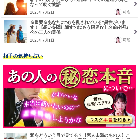
なって紡ぐ物語
莉瑠
2026年7月2日
※重要※あなたに“心を乱されている”異性がいま
す！【想いを隠し通すのはもう限界!?】名前/外見/
今の二人の関係
莉瑠
2026年7月1日
相手の気持ち占い
私をどういう目で見てる？【恋人未満のあの人】こ