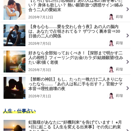
【とろける口付け恋物語】あの人は私の唇を奪いた
い？ 身体も欲しい？ 熱い願望/放つ誘惑サイン/絡み
合う二人の愛結末
莉瑠
2026年7月12日
【身も心も……愛を交わし合う夜】あの人の脳内
は、あなたで占領されてる？ ザワつく裏本音⇒30
日後の二人の関係
莉瑠
2026年7月5日
好きなら全部知っておくべき！【深部まで明かす二
人の相性】フィーリング/お金/カラダ/結婚願望/住み
たい家/描く老後
莉瑠
2026年7月3日
【禁断の神託】もし、たった一晩だけ二人きりにな
ったなら……「あの人は私に手を出す？」官能ナマ
本音⇒理性崩壊の夜
莉瑠
2026年7月1日
人生・仕事占い
虹龍様があなたに“好機到来”を告げています！ ●月
×日に起こる【人生を変える出来事】その先に約束