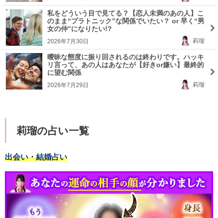
私をどういう目で見てる？【恋人未満のあの人】こ
のまま“プラトニック”な関係でいたい？ or 早く“男
女の仲”になりたい!?
莉瑠
2026年7月30日
曖昧な態度に振り回されるのは終わりです。ハッキ
リ言って、あの人はあなたが【好きor嫌い】最終的
に望む関係
莉瑠
2026年7月29日
莉瑠の占い一覧
出会い・結婚占い