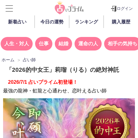
ログイン
新着占い
今日の運勢
ランキング
購入履歴
人生・対人
仕事
結婚
運命の人
相手の気持ち
ホーム
占い師
「2026的中女王」莉瑠（りる）の絶対神託
2026/7/1 占いプライム初登場！
最強の龍神・虹龍と心通わせ、恋叶える占い師