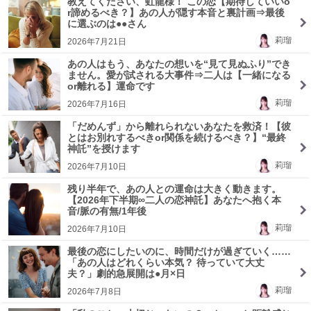
教えてください、虹龍様！ この恋【期待していいo
r諦めるべき？】あの人が隠す本音と裏計画⇒最後
に選ぶのは●●さん
莉瑠
2026年7月21日
あの人はもう、あなたの想いを“見て見ぬふり”でき
ません。愛が試される大事件⇒二人は【一緒になる
or離れる】運命です
莉瑠
2026年7月16日
「だめんず」から離れられないあなたを救済！【彼
とはお別れするべきor関係を続けるべき？】“最終
神託”を授けます
莉瑠
2026年7月10日
残り半年で、あの人との運命は大きく動きます。
【2026年下半期∞二人の恋神託】あなたへ抱く本
音/脈の有無/1年後
莉瑠
2026年7月10日
最後の恋にしたいのに、時間だけが過ぎていく……
「あの人はどれくらい本気？ 待っていて大丈
夫？」劇的急展開は●月×日
莉瑠
2026年7月8日