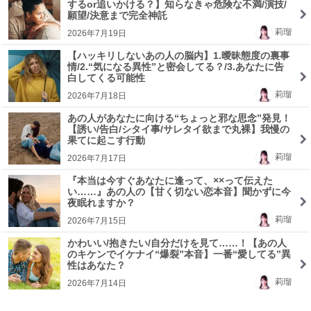
するor追いかける？】知らなきゃ危険な不満/演技/
願望/決意まで完全神託
莉瑠
2026年7月19日
【ハッキリしないあの人の脳内】1.曖昧態度の裏事
情/2.“気になる異性”と密会してる？/3.あなたに告
白してくる可能性
莉瑠
2026年7月18日
あの人があなたに向ける“ちょっと邪な思念”発見！
【誘い/告白/シタイ事/サレタイ欲まで丸裸】我慢の
果てに起こす行動
莉瑠
2026年7月17日
『本当は今すぐあなたに逢って、××って伝えた
い……』あの人の【甘く切ない恋本音】聞かずに今
夜眠れますか？
莉瑠
2026年7月15日
かわいい/抱きたい/自分だけを見て……！【あの人
のキケンでイケナイ“爆裂”本音】一番“愛してる”異
性はあなた？
莉瑠
2026年7月14日