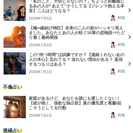
「私のこと、大切じゃないの？」ちょっと距離感じ
るあの人が“あえて”そうしてる【ジレンマ抱える本
音】二人はどうなる？
莉瑠
2026年7月5日
【極∞縁結び神託】未来の二人の姿がハッキリ視え
ました。あなたとあの人が紡ぐ18章の恋物語⇒たど
り着く最終関係
莉瑠
2026年7月2日
この“待つ時間”は試練ですか？【連絡くれないあの
人の本心】忘れてる？ 送れない理由がある？ 返信
するつもりはある？
莉瑠
2026年7月1日
不倫占い
家庭があるけど、あなたを誰にも渡したくない！
【彼が抱く、強欲な独占欲】真の優先度と葛藤/起
こそうとしてる行動
莉瑠
2026年7月1日
復縁占い