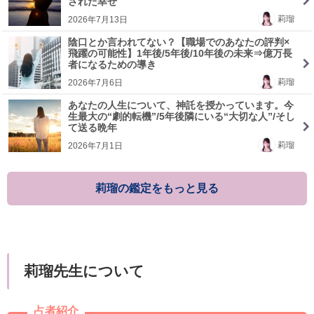
された幸せ
莉瑠
2026年7月13日
陰口とか言われてない？【職場でのあなたの評判×
飛躍の可能性】1年後/5年後/10年後の未来⇒億万長
者になるための導き
莉瑠
2026年7月6日
あなたの人生について、神託を授かっています。今
生最大の“劇的転機”/5年後隣にいる“大切な人”/そし
て送る晩年
莉瑠
2026年7月1日
莉瑠の鑑定をもっと見る
莉瑠先生について
占者紹介