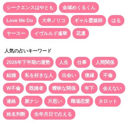
シークエンスはやとも
金城めくるくん
Love Me Do
大串ノリコ
ギャル霊媒師
はる
ヤースー
イヴルルド遙華
花凛
人気の占いキーワード
2026年下半期の運勢
人生
仕事
人間関係
結婚
私を好きな人
出会い
復縁
不倫
W不倫
既婚者
曖昧な関係
年下
会えない
連絡
脈ナシ
片思い
職場恋愛
タロット
姓名判断
生年月日で占える