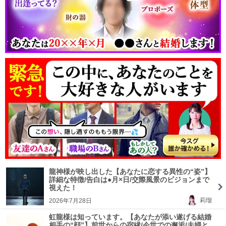
龍神様が映し出した【あなたに恋する異性の“姿”】
詳細な特徴/告白は●月×日/交際風景のビジョンまで
視えた！
莉瑠
2026年7月28日
虹龍様は知っています。【あなたが添い遂げる結婚
相手の“顔”】前世からの宿縁/今世での邂逅/夫婦と