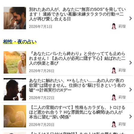
別れたあの人が、あなたに“無言のSOS”を発してい
ます！ 連絡できない葛藤/未練タラタラの行動⇒二
人が再び愛し合える日
莉瑠
2026年7月1日
相性・夜の占い
『あなたにバレたら終わり』と分かってても止めら
れません！【あの人が必死に隠す下心】結ばれた二
人の快楽と喜び
莉瑠
2026年7月26日
あなたに触れたい、××もしたい……あの人の“夜の
欲望”は隠せません。仕掛ける“駆け引きという名の
嘘”⇒計画実行のXデー
莉瑠
2026年7月22日
【二人の官能のすべて】性格もカラダも、トロける
ほど惹かれ合う？ Hな雰囲気になる瞬間/あの人が
本当に望む“深い関係”
莉瑠
2026年7月20日