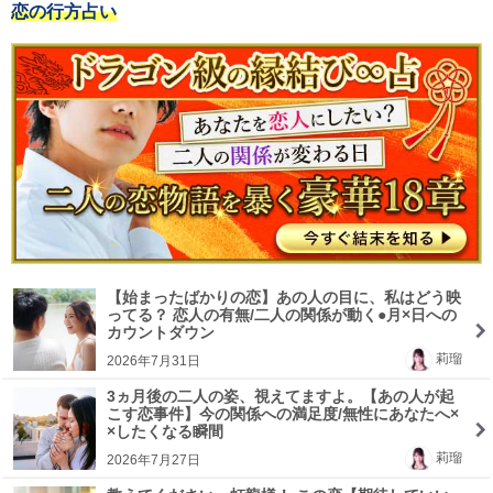
恋の行方占い
【始まったばかりの恋】あの人の目に、私はどう映
ってる？ 恋人の有無/二人の関係が動く●月×日への
カウントダウン
莉瑠
2026年7月31日
3ヵ月後の二人の姿、視えてますよ。【あの人が起
こす恋事件】今の関係への満足度/無性にあなたへ×
×したくなる瞬間
莉瑠
2026年7月27日