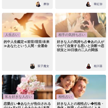
摩弥
華紅弥
人生占い
相手の気持ち占い
的中人生鑑定≪前世/現世/未来
好きな人の気持ち占◆あの人が
≫あなたという人間・全運命
やがて自覚する思いと決断⇒恋
状況と30日後の二人の関係
双子魔女
相川葵
私を好きな人占い
相性占い
恋愛占い◆あなたが告白される
好きな人との相性占い◆性格・
のは●月×日！今あなたを“本気
身体・欲望・心が近づくとき