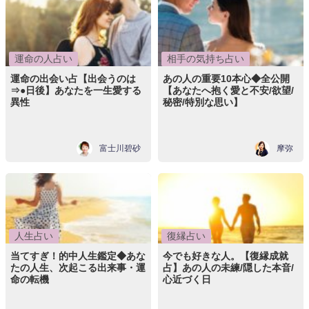
運命の人占い
相手の気持ち占い
運命の出会い占【出会うのは
あの人の重要10本心◆全公開
⇒●日後】あなたを一生愛する
【あなたへ抱く愛と不安/欲望/
異性
秘密/特別な思い】
富士川碧砂
摩弥
人生占い
復縁占い
当てすぎ！的中人生鑑定◆あな
今でも好きな人。【復縁成就
たの人生、次起こる出来事・運
占】あの人の未練/隠した本音/
命の転機
心近づく日