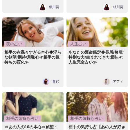
相川葵
相川葵
夜の占い
人生占い
相手の赤裸々すぎる本心◆淫ら
あなたの運命鑑定◆長所/短所/
な欲望/期待/羞恥心≪相手の気
特別な力/生まれてきた意味≪
持ちの変化≫
人生完全占い≫
育代
アフィ
相手の気持ち占い
相手の気持ち占い
≪あの人の10の本心≫願望・
相手の気持ち占【あの人が好き