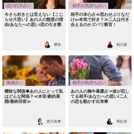
恋の行方占い
相手の気持ち占い
今さら好きとは言えない【こじ
相手の本心占≪思わせぶりなだ
らせ片思い】あの人の態度の理
けor本気で好き？≫二人は付き
由/あなたへの思い/恋の引き際
合えるのかズバリ断言！
摩弥
相川葵
復縁占い
相手の気持ち占い
曖昧な関係◆あの人にとって私
あの人の胸中暴露占⇒彼が恋し
はどんな関係？≪本音/劇的展
てる相手/あなたへの思い/二人
開/最終回答≫
の恋を動かす出来事
西川依摩
華紅弥