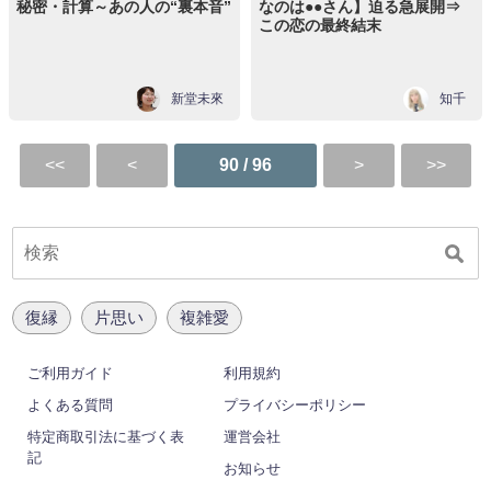
秘密・計算～あの人の“裏本音”
なのは●●さん】迫る急展開⇒
この恋の最終結末
新堂未來
知千
90 / 96
復縁
片思い
複雑愛
ご利用ガイド
利用規約
よくある質問
プライバシーポリシー
特定商取引法に基づく表
運営会社
記
お知らせ