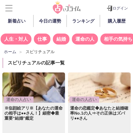
ログイン
新着占い
今日の運勢
ランキング
購入履歴
人生・対人
仕事
結婚
運命の人
相手の気持ち
ホーム
スピリチュアル
スピリチュアルの記事一覧
運命の人占い
運命の人占い
※似顔絵アリ※【あなたの運命
運命の恋鑑定◆あなたと結婚確
の相手は●●さん！】細密◆最
率No.1の人⇒その正体はズバ
重要“結婚”鑑定
リ●●さん