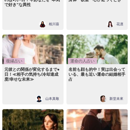
で好き”な異性
相川葵
花凛
復縁占い
運命の人占い
元彼との関係が変化するまで●
名前も顔も的中！実は出会って
日！≪相手の気持ち/冷却達成
いる、最も近い運命の結婚相手
度/幸せな未来≫
占
山本真敬
新堂未來