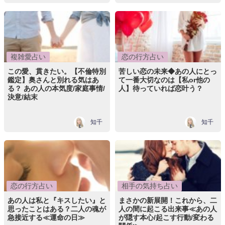
複雑愛占い
恋の行方占い
この愛、貫きたい。【不倫特別
苦しい恋の未来◆あの人にとっ
鑑定】奥さんと別れる気はあ
て一番大切なのは【私or他の
る？ あの人の本気度/家庭事情/
人】待っていれば恋叶う？
決意/結末
知千
知千
恋の行方占い
相手の気持ち占い
あの人は私と『キスしたい』と
まさかの新展開！これから、二
思ったことはある？二人の魂が
人の間に起こる出来事≪あの人
急接近する≪運命の日≫
が隠す本心/起こす行動/変わる