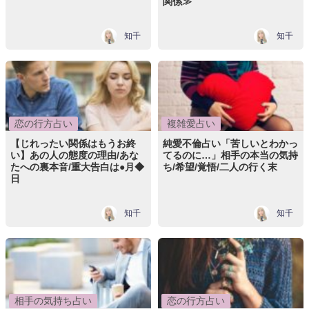
関係≫
知千
知千
恋の行方占い
複雑愛占い
【じれったい関係はもうお終
純愛不倫占い「苦しいとわかっ
い】あの人の態度の理由/あな
てるのに…」相手の本当の気持
たへの裏本音/重大告白は●月◆
ち/希望/覚悟/二人の行く末
日
知千
知千
相手の気持ち占い
恋の行方占い