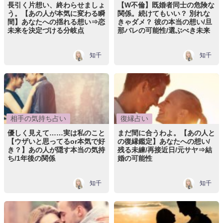
長引く片想い、終わらせましょ
【W不倫】既婚者同士の危険な
う。【あの人が本気に変わる瞬
関係。続けてもいい？ 別れな
間】あなたへの揺れる想い⇒恋
きゃダメ？ 彼の本当の想い/旦
未来を決定づける分岐点
那バレの可能性/選ぶべき未来
知千
知千
相手の気持ち占い
復縁占い
優しく見えて……実は私のこと
まだ間に合うわよ。【あの人と
【ウザいと思ってるor本気で好
の復縁鑑定】あなたへの想い/
き？】あの人が隠す本当の気持
残る未練/再接近日/元サヤ⇒結
ち/1年後の関係
婚の可能性
知千
知千