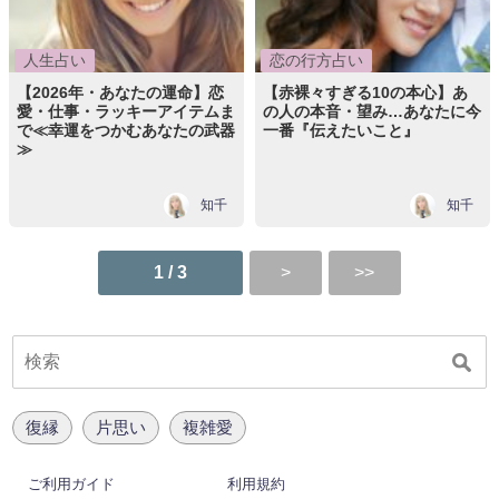
人生占い
恋の行方占い
【2026年・あなたの運命】恋
【赤裸々すぎる10の本心】あ
愛・仕事・ラッキーアイテムま
の人の本音・望み…あなたに今
で≪幸運をつかむあなたの武器
一番『伝えたいこと』
≫
知千
知千
1 / 3
復縁
片思い
複雑愛
ご利用ガイド
利用規約