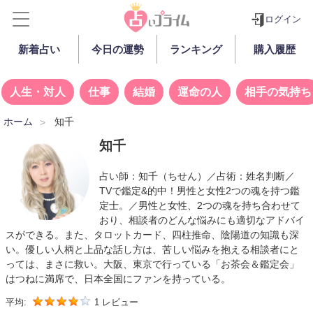
ログイン
新着占い
今日の運勢
ランキング
購入履歴
人生・対人
仕事
結婚
運命の人
相手の気持ち
ホーム
知千
知千
占い師：
知千
（ちせん）／占術：姓名判断／
TVで鑑定&的中！男性と女性2つの魂を持つ鑑
定士。／男性と女性、2つの魂を持ち合わせて
おり、相談者のどんな悩みにも適切なアドバイ
スができる。また、タロットカード、四柱推命、陰陽道の知識も深
い。優しい人柄と上品な話し方は、苦しい悩みを抱える相談者にと
っては、まさに救い。大阪、東京で行っている「お茶会＆鑑定会」
はつねに満席で、日本全国にファンを持っている。
平均:
1 レビュー