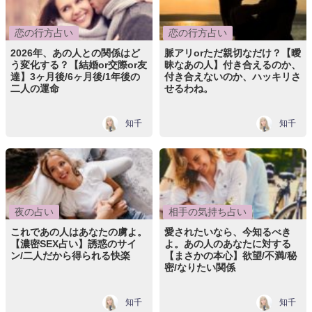
恋の行方占い
恋の行方占い
2026年、あの人との関係はど
脈アリorただ親切なだけ？【曖
う変化する？【結婚or交際or友
昧なあの人】付き合えるのか、
達】3ヶ月後/6ヶ月後/1年後の
付き合えないのか、ハッキリさ
二人の運命
せるわね。
知千
知千
夜の占い
相手の気持ち占い
これであの人はあなたの虜よ。
愛されたいなら、今知るべき
【濃密SEX占い】誘惑のサイ
よ。あの人のあなたに対する
ン/二人だから得られる快楽
【まさかの本心】欲望/不満/秘
密/なりたい関係
知千
知千