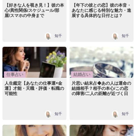
【好きな人を覗き見！】彼の本
【年下の彼との恋】彼の本音・
心/異性関係/スケジュール/部
あなたに感じる特別な魅力・進
屋/スマホの中身まで
展する具体的な日付とは？
知千
知千
仕事占い
結婚占い
人生鑑定【あなたの仕事運×金
片思い結末占◆あの人は運命の
運】才能・天職・評価・転職の
結婚相手？相手の本心/この恋
可能性
の障害/二人の距離が近づく日
知千
知千