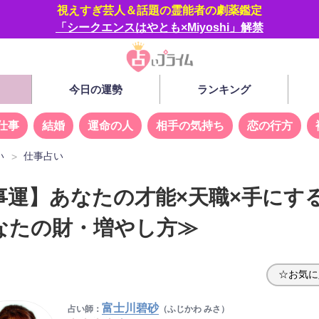
視えすぎ芸人＆話題の霊能者の劇薬鑑定
「シークエンスはやとも×Miyoshi」解禁
今日の運勢
ランキング
仕事
結婚
運命の人
相手の気持ち
恋の行方
い
仕事占い
事運】あなたの才能×天職×手にす
なたの財・増やし方≫
☆お気に
富士川碧砂
占い師：
（ふじかわ みさ）