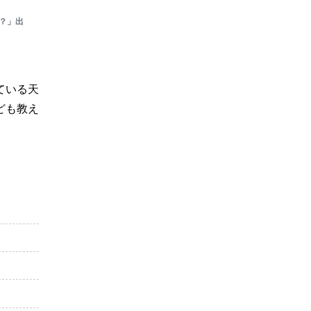
？」出
ている天
ども教え