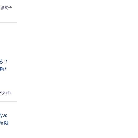
鼎絢子
る？
解/
Miyoshi
vs
転職