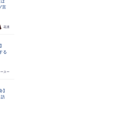
たは
“言
花凛
命】
する
ヤースー
命】
 訪