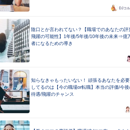
DJコ
陰口とか言われてない？【職場でのあなたの評
飛躍の可能性】1年後/5年後/10年後の未来⇒億
者になるための導き
知らなきゃもったいない！ 頑張るあなたを必要
してるのは【今の職場or転職】本当の評価/今後
待遇/飛躍のチャンス