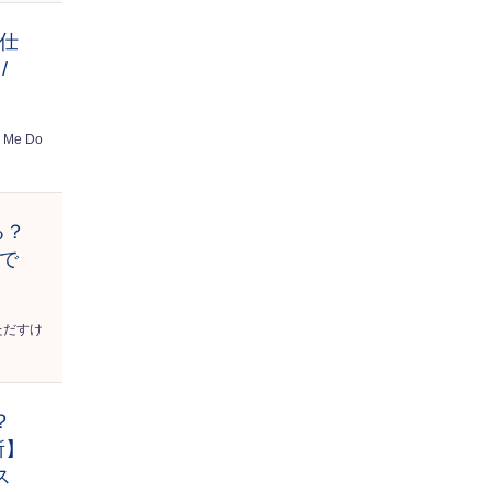
極仕
/
！
 Me Do
る？
場で
ただすけ
？
所】
ス