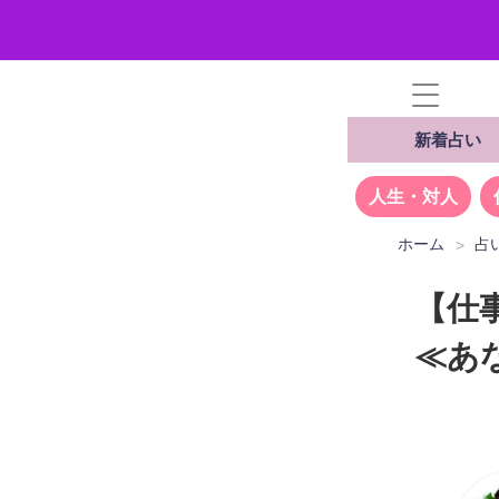
新着占い
人生・対人
ホーム
占
【仕
≪あ