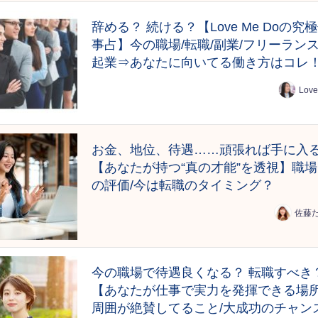
辞める？ 続ける？【Love Me Doの究
事占】今の職場/転職/副業/フリーランス
起業⇒あなたに向いてる働き方はコレ
Love
お金、地位、待遇……頑張れば手に入
【あなたが持つ“真の才能”を透視】職
の評価/今は転職のタイミング？
佐藤
今の職場で待遇良くなる？ 転職すべき
【あなたが仕事で実力を発揮できる場
周囲が絶賛してること/大成功のチャン