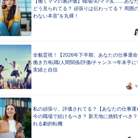
【働くママの裏評価】職場/夫/ママ友……あな
どう見られてる？ 頑張りは伝わってる？ 周囲の
わない本音”を丸裸！
全貌霊視！【2026年下半期、あなたの仕事運
働き方/転職/人間関係/評価/チャンス⇒年末手に
実績と自信
私の頑張り、評価されてる？【あなたの仕事運
今の職場で続けるべき？ 新天地に挑戦すべき？
れる劇的転機