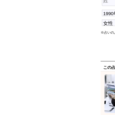
※占いの
この