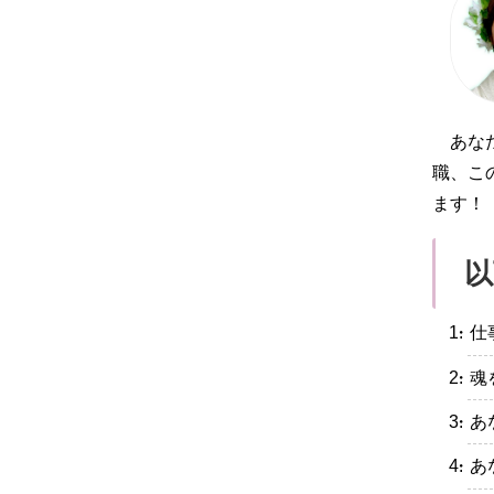
あな
職、こ
ます！
以
・仕
・魂
・あ
・あ