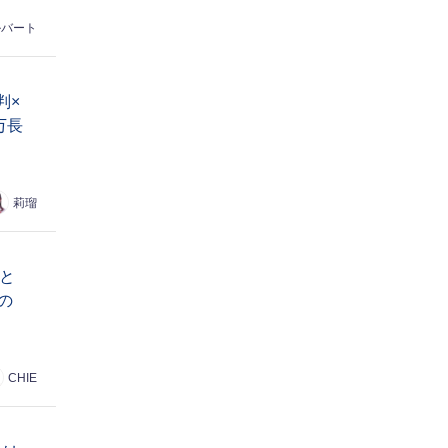
ルバート
判×
万長
莉瑠
と
の
CHIE