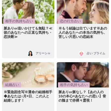
相手の気持ち占い
恋の行方占い
脈ありor追いかけても無駄？≪
※もう結論は出ています※あの
彼のあなたへの正直な気持ち・
人のあなたへの本当の気持ち、
恋決断≫
苦しい片思いの恋結末
アリーシャ
占い プライム
結婚占い
相手の気持ち占い
※緊急顔念写※運命の結婚相手
脈ありor脈なし？【あの人の
◆あなたは○月×日、この人と
10の本心×あなたへの思い】骨
結婚します！
の髄まで赤裸々霊視！