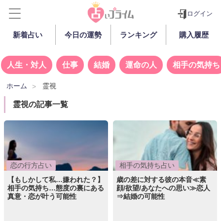
ログイン
新着占い
今日の運勢
ランキング
購入履歴
人生・対人
仕事
結婚
運命の人
相手の気持ち
ホーム
霊視
霊視の記事一覧
恋の行方占い
相手の気持ち占い
【もしかして私…嫌われた？】
歳の差に対する彼の本音≪素
相手の気持ち…態度の裏にある
顔/欲望/あなたへの思い≫恋人
真意・恋が叶う可能性
⇒結婚の可能性