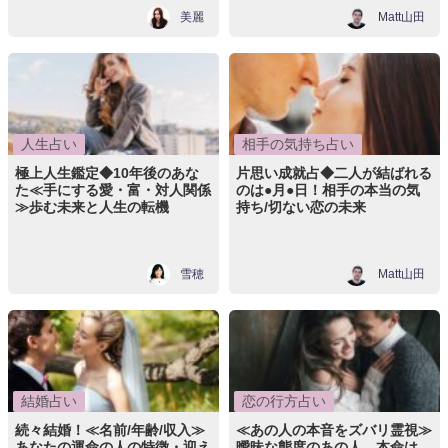
美麗
Matt山田
人生占い
相手の気持ち占い
極上人生鑑定◆10年後のあな
片思い成就占◆二人が結ばれる
た≪手にする愛・富・対人関係
のは●月●日！相手の本当の気
≫歩む未来と人生の転機
持ち/切ない恋の未来
雪穂
Matt山田
結婚占い
恋の行方占い
続々結婚！≪名前/年齢/収入≫
≪あの人の本音をズバリ霊視≫
あなたの運命の人の特徴・迎え
曖昧な態度のあの人、本命は…