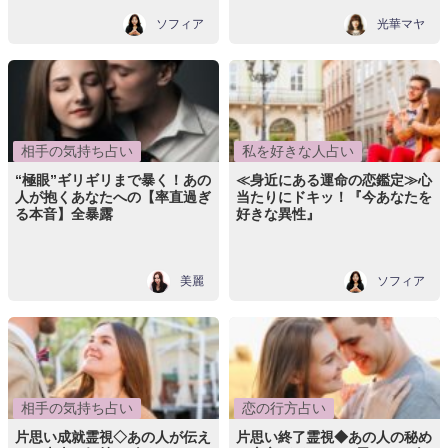
ソフィア
光華マヤ
相手の気持ち占い
私を好きな人占い
“極眼”ギリギリまで暴く！あの
≪身近にある運命の恋鑑定≫心
人が抱くあなたへの【率直過ぎ
当たりにドキッ！『今あなたを
る本音】全暴露
好きな異性』
美麗
ソフィア
相手の気持ち占い
恋の行方占い
片思い成就霊視◇あの人が伝え
片思い終了霊視◆あの人の秘め