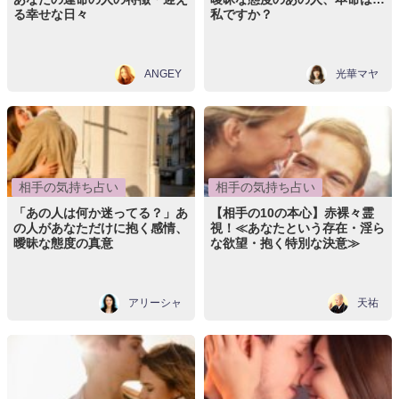
る幸せな日々
私ですか？
ANGEY
光華マヤ
相手の気持ち占い
相手の気持ち占い
「あの人は何か迷ってる？」あ
【相手の10の本心】赤裸々霊
の人があなただけに抱く感情、
視！≪あなたという存在・淫ら
曖昧な態度の真意
な欲望・抱く特別な決意≫
アリーシャ
天祐