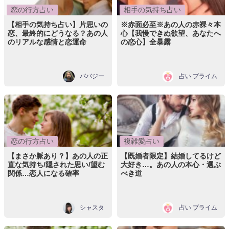
恋の行方占い
相手の気持ち占い
【相手の気持ち占い】片思いの
※赤面必至※あの人の赤裸々本
恋、最終的にどうなる？あの人
心【我慢できぬ欲望、あなたへ
のリアルな感情と恋運命
の恋心】全暴露
ババジー
占い プライム
恋の行方占い
複雑愛占い
【まさか脈あり？】あの人の正
【既婚者限定】結婚してるけど
直な気持ち/隠された思い/望む
大好き…。あの人の本心・選ぶ
関係…恋人になる確率
べき道
シャスタ
占い プライム