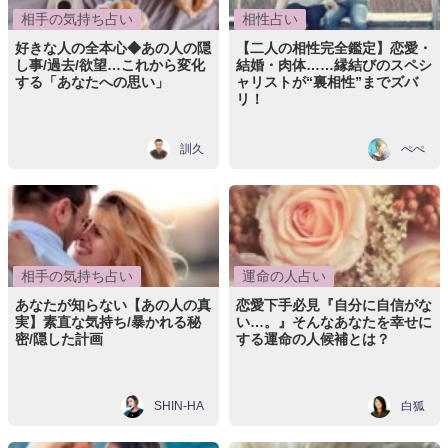
相手の気持ち占い
相性占い
好きな人の全本心◆あの人の隠
【二人の相性完全鑑定】恋愛・
し事/過去/欲望…これから変化
結婚・肉体……縁結びのスペシ
する「あなたへの思い」
ャリストが“裏相性”までズバ
リ！
訓久
ぺぺ
相手の気持ち占い
運命の人占い
あなたが知らない【あの人の真
恋愛下手必見『自分に自信がな
実】素直な気持ち/暴かれる秘
い…。』そんなあなたを幸せに
密/隠した計画
する運命の人候補とは？
SHIN-HA
白狐