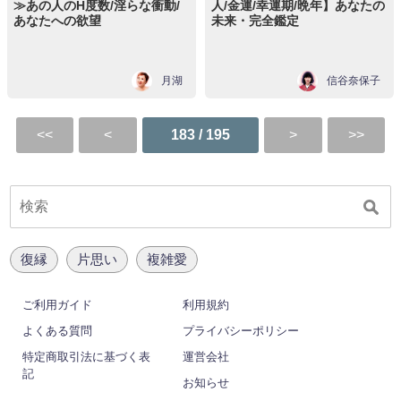
≫あの人のH度数/淫らな衝動/
人/金運/幸運期/晩年】あなたの
あなたへの欲望
未来・完全鑑定
月湖
信谷奈保子
183 / 195
復縁
片思い
複雑愛
ご利用ガイド
利用規約
よくある質問
プライバシーポリシー
特定商取引法に基づく表
運営会社
記
お知らせ