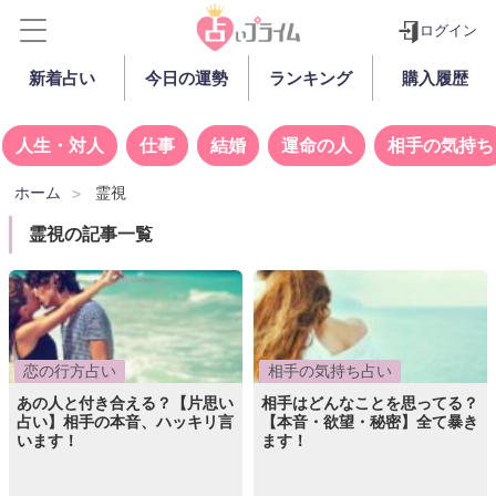
ログイン
新着占い
今日の運勢
ランキング
購入履歴
人生・対人
仕事
結婚
運命の人
相手の気持ち
ホーム
霊視
霊視の記事一覧
恋の行方占い
相手の気持ち占い
あの人と付き合える？【片思い
相手はどんなことを思ってる？
占い】相手の本音、ハッキリ言
【本音・欲望・秘密】全て暴き
います！
ます！