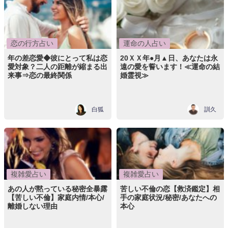
恋の行方占い
運命の人占い
年の差恋愛◆彼にとって私は恋
20ＸＸ年●月▲日、あなたは永
愛対象？二人の距離が縮まる出
遠の愛を誓います！≪運命の結
来事⇒恋の最終関係
婚霊視≫
白狐
訓久
複雑愛占い
複雑愛占い
あの人が黙っている秘密全暴露
苦しい不倫の恋【救済鑑定】相
【苦しい不倫】家庭内情/本心/
手の家庭状況/秘密/あなたへの
離婚しない理由
本心