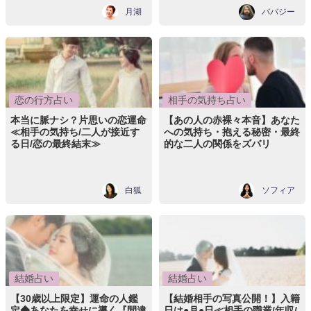
月湖
ババジー
恋の行方占い
相手の気持ち占い
本当に脈ナシ？片思いの恋運命
【あの人の赤裸々本音】あなた
≪相手の気持ち/二人が接近す
への気持ち・抱える秘密・最終
る日/恋の最終結末≫
的な二人の関係をズバリ
白狐
ソフィア
結婚占い
結婚占い
【30歳以上限定】運命の人鑑
【結婚相手の写真公開！】入籍
定◆あなたを幸せに導く『間違
日は●月●日≪相手の職業/年収/