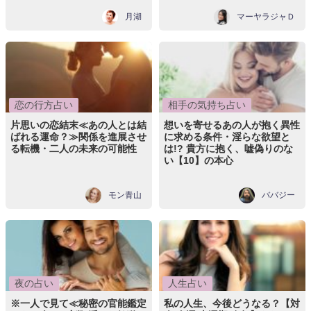
月湖
マーヤラジャＤ
恋の行方占い
相手の気持ち占い
片思いの恋結末≪あの人とは結
想いを寄せるあの人が抱く異性
ばれる運命？≫関係を進展させ
に求める条件・淫らな欲望と
る転機・二人の未来の可能性
は!? 貴方に抱く、嘘偽りのな
い【10】の本心
モン青山
ババジー
夜の占い
人生占い
※一人で見て≪秘密の官能鑑定
私の人生、今後どうなる？【対