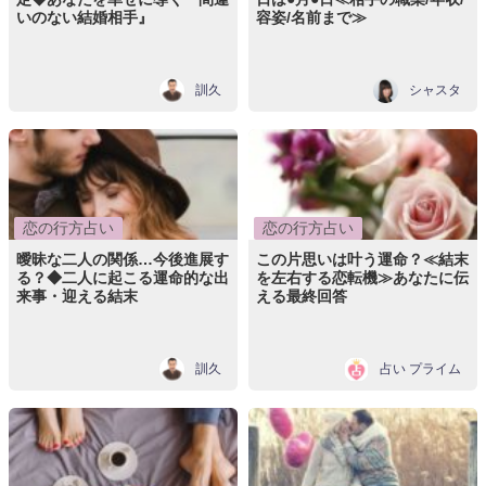
いのない結婚相手』
容姿/名前まで≫
訓久
シャスタ
恋の行方占い
恋の行方占い
曖昧な二人の関係…今後進展す
この片思いは叶う運命？≪結末
る？◆二人に起こる運命的な出
を左右する恋転機≫あなたに伝
来事・迎える結末
える最終回答
訓久
占い プライム