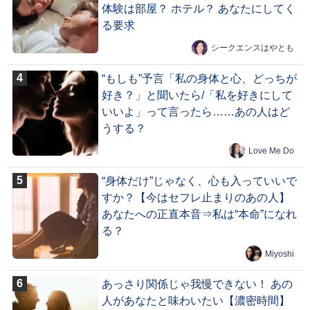
体験は部屋？ ホテル？ あなたにしてく
る要求
シークエンスはやとも
“もしも”予言「私の身体と心、どっちが
好き？」と聞いたら/「私を好きにして
いいよ」って言ったら……あの人はど
うする？
Love Me Do
“身体だけ”じゃなく、心も入っていいで
すか？【今はセフレ止まりのあの人】
あなたへの正直本音⇒私は“本命”になれ
る？
Miyoshi
あっさり関係じゃ我慢できない！ あの
人があなたと味わいたい【濃密時間】