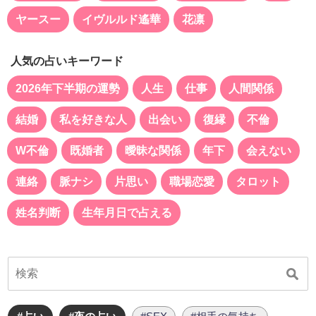
ヤースー
イヴルルド遙華
花凛
人気の占いキーワード
2026年下半期の運勢
人生
仕事
人間関係
結婚
私を好きな人
出会い
復縁
不倫
W不倫
既婚者
曖昧な関係
年下
会えない
連絡
脈ナシ
片思い
職場恋愛
タロット
姓名判断
生年月日で占える