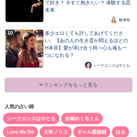
て好き？ 今すぐ抱きたい？ 体験する恋
未来
飯塚唯
多少エロくても許してあげてくださ
い。【あの人の生き霊が悶えるほどの
H本音】愛が溶け合う時⇒心も魂も一
つになれる？
シークエンスはやとも
ランキングをもっと見る
人気の占い師
シークエンスはやとも
金城めくるくん
Love Me Do
大串ノリコ
ギャル霊媒師
はる