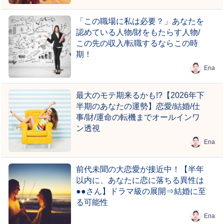
「この職場に私は必要？」あなたを
認めている人物/財をもたらす人物/
この先の収入/転職するならこの時
期！
Ena
最大のモテ期来るかも!?【2026年下
半期のあなたの運勢】恋愛/結婚/仕
事/財/運命の転機までオールインワ
ン透視
Ena
前代未聞の大恋愛が接近中！【半年
以内に、あなたに恋に落ちる異性は
●●さん】ドラマ級の展開⇒結婚に至
る可能性
Ena