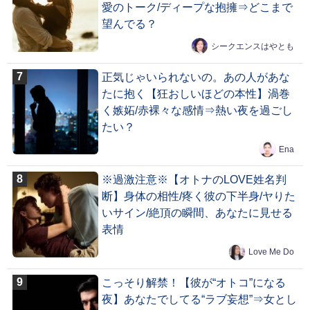
愛のトーク/ディープな抱擁⇒どこまで
望んでる？
シークエンスはやとも
正気じゃいられないの。あの人があな
たに抱く【狂おしいほどの本性】渦巻
く嫉妬/赤裸々な感情⇒熱い夜を過ごし
たい？
Ena
※過激注意※【オトナのLOVE姓名判
断】身体の相性/疼く彼の下半身/ヤりた
いサイン/絶頂の瞬間、あなたに見せる
表情
Love Me Do
こっそり解禁！【彼が“オトコ”になる
夜】あなたでしてる“ラブ妄想”⇒女とし