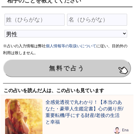
相手のことを教えてください
※占いの入力情報は弊社
個人情報等の取扱いについて
に従い、目的外の
利用は致しません。
この占いを読んだ人は、この占いも見ています
全感覚透視で丸わかり！【本当のあ
なた・豪華人生鑑定書】心の拠り所/
重要転機/手にする財産/老後の生活
と幸福
Ena