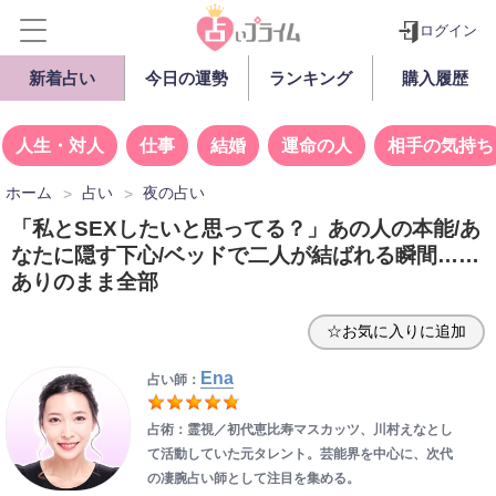
ログイン
新着占い
今日の運勢
ランキング
購入履歴
人生・対人
仕事
結婚
運命の人
相手の気持ち
ホーム
占い
夜の占い
「私とSEXしたいと思ってる？」あの人の本能/あ
なたに隠す下心/ベッドで二人が結ばれる瞬間……
ありのまま全部
☆お気に入りに追加
Ena
占い師：
占術：霊視／初代恵比寿マスカッツ、川村えなとし
て活動していた元タレント。芸能界を中心に、次代
の凄腕占い師として注目を集める。