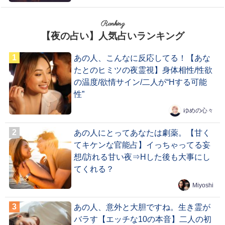
Ranking
【夜の占い】人気占いランキング
あの人、こんなに反応してる！【あな
たとのヒミツの夜霊視】身体相性/性欲
の温度/欲情サイン/二人が“Hする可能
性”
ゆめの心々
あの人にとってあなたは劇薬。【甘く
てキケンな官能占】イっちゃってる妄
想/訪れる甘い夜⇒Hした後も大事にし
てくれる？
Miyoshi
あの人、意外と大胆ですね。生き霊が
バラす【エッチな10の本音】二人の初