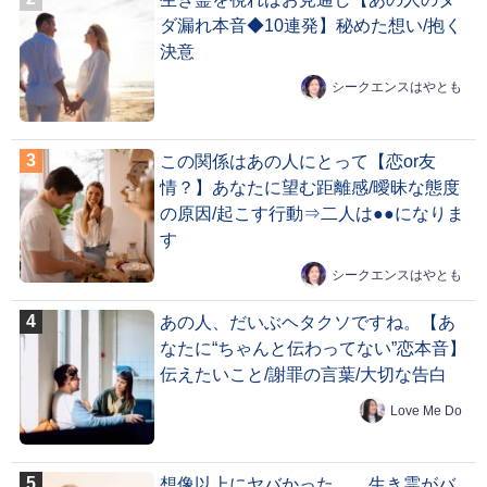
ダ漏れ本音◆10連発】秘めた想い/抱く
決意
シークエンスはやとも
この関係はあの人にとって【恋or友
情？】あなたに望む距離感/曖昧な態度
の原因/起こす行動⇒二人は●●になりま
す
シークエンスはやとも
あの人、だいぶヘタクソですね。【あ
なたに“ちゃんと伝わってない”恋本音】
伝えたいこと/謝罪の言葉/大切な告白
Love Me Do
想像以上にヤバかった……生き霊がバ