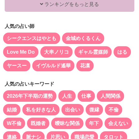
ランキングをもっと見る
人気の占い師
シークエンスはやとも
金城めくるくん
Love Me Do
大串ノリコ
ギャル霊媒師
はる
ヤースー
イヴルルド遙華
花凛
人気の占いキーワード
2026年下半期の運勢
人生
仕事
人間関係
結婚
私を好きな人
出会い
復縁
不倫
W不倫
既婚者
曖昧な関係
年下
会えない
連絡
脈ナシ
片思い
職場恋愛
タロット