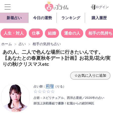
ログイン
新着占い
今日の運勢
ランキング
購入履歴
人生・対人
仕事
結婚
運命の人
相手の気持ち
ホーム
占い
相手の気持ち占い
あの人、二人で色んな場所に行きたいんです。
【あなたとの春夏秋冬デート計画】お花見/花火/実
りの秋/クリスマスetc
☆お気に入りに追加
莉瑠
占い師：
（りる）
占術：スピリチュアル、西洋占星術／2026年の占い
師頂上決戦番組で優勝！虹龍からの絶対神託