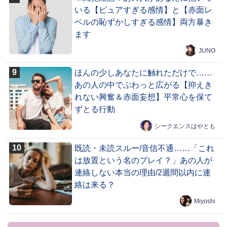
いる【ピュアすぎる感情】と【赤面レ
ベルの恥ずかしすぎる感情】両方暴き
ます
JUNO
ほんの少しあなたに触れただけで……
あの人の中でぶわっと広がる【抑えき
れない興奮＆赤面妄想】平常心を保て
ずとる行動
シークエンスはやとも
既読・未読スルー/音信不通……「これ
は放置という名のプレイ？」あの人が
連絡しない本当の理由/2週間以内に連
絡は来る？
Miyoshi