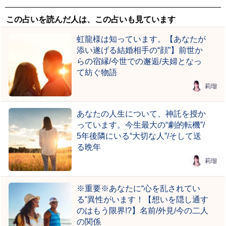
この占いを読んだ人は、この占いも見ています
虹龍様は知っています。【あなたが
添い遂げる結婚相手の“顔”】前世か
らの宿縁/今世での邂逅/夫婦となっ
て紡ぐ物語
莉瑠
あなたの人生について、神託を授か
っています。今生最大の“劇的転機”/
5年後隣にいる“大切な人”/そして送
る晩年
莉瑠
※重要※あなたに“心を乱されてい
る”異性がいます！【想いを隠し通す
のはもう限界!?】名前/外見/今の二人
の関係