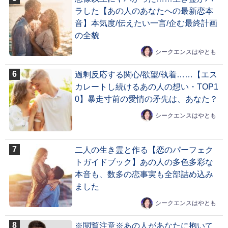
ラした【あの人のあなたへの最新恋本
音】本気度/伝えたい一言/企む最終計画
の全貌
シークエンスはやとも
過剰反応する関心/欲望/執着……【エス
カレートし続けるあの人の想い・TOP1
0】暴走寸前の愛情の矛先は、あなた？
シークエンスはやとも
二人の生き霊と作る【恋のパーフェク
トガイドブック】あの人の多色多彩な
本音も、数多の恋事実も全部詰め込み
ました
シークエンスはやとも
※閲覧注意※あの人があなたに抱いて