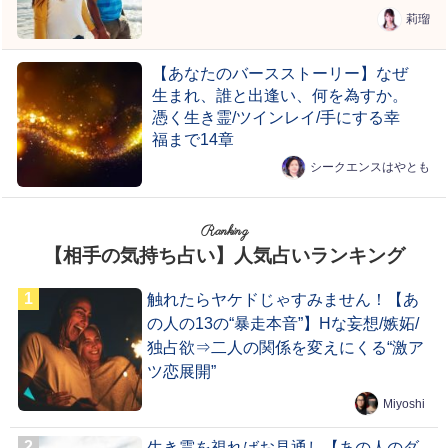
莉瑠
【あなたのバースストーリー】なぜ
生まれ、誰と出逢い、何を為すか。
憑く生き霊/ツインレイ/手にする幸
福まで14章
シークエンスはやとも
Ranking
【相手の気持ち占い】人気占いランキング
触れたらヤケドじゃすみません！【あ
の人の13の“暴走本音”】Hな妄想/嫉妬/
独占欲⇒二人の関係を変えにくる“激ア
ツ恋展開”
Miyoshi
生き霊を視ればお見通し【あの人のダ