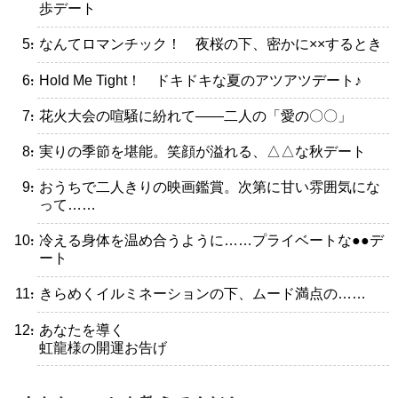
歩デート
・なんてロマンチック！ 夜桜の下、密かに××するとき
・Hold Me Tight！ ドキドキな夏のアツアツデート♪
・花火大会の喧騒に紛れて――二人の「愛の〇〇」
・実りの季節を堪能。笑顔が溢れる、△△な秋デート
・おうちで二人きりの映画鑑賞。次第に甘い雰囲気にな
って……
・冷える身体を温め合うように……プライベートな●●デ
ート
・きらめくイルミネーションの下、ムード満点の……
・あなたを導く
虹龍様の開運お告げ