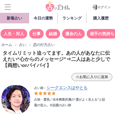
ログイン
新着占い
今日の運勢
ランキング
購入履歴
人生・対人
仕事
結婚
運命の人
相手の気持ち
ホーム
占い
恋の行方占い
タイムリミット迫ってます。あの人があなたに伝
えたい“心からのメッセージ”⇒二人はあと少しで
【両想いorバイバイ】
☆お気に入りに追加
シークエンスはやとも
占い師：
占術：霊視／吉本興業所属の“霊がよく見える”と話
題の芸人。今話題の占い師