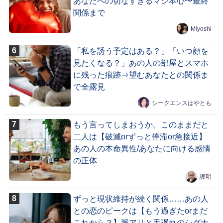
あなたへの切なすぎるマジ本心〜最終
関係まで
Miyoshi
「私を誘う予定はある？」「いつ顔を
見たくなる？」あの人の部屋とスマホ
に残った痕跡⇒望むあなたとの関係ま
で全露見
シークエンスはやとも
もう言ってしまおうか。このままだと
二人は【破滅orずっと停滞or急接近】
あの人の本命異性/あなたに向ける感情
の正体
護明
ずっと現状維持が続く関係……あの人
との恋のピークは【もう過ぎたorまだ
これから？】脈アリと手遅れのシグナ