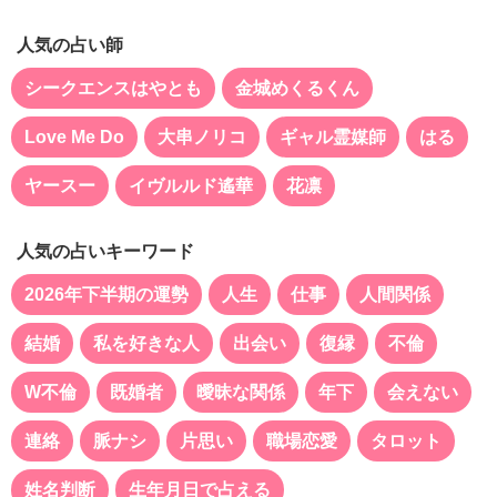
人気の占い師
シークエンスはやとも
金城めくるくん
Love Me Do
大串ノリコ
ギャル霊媒師
はる
ヤースー
イヴルルド遙華
花凛
人気の占いキーワード
2026年下半期の運勢
人生
仕事
人間関係
結婚
私を好きな人
出会い
復縁
不倫
W不倫
既婚者
曖昧な関係
年下
会えない
連絡
脈ナシ
片思い
職場恋愛
タロット
姓名判断
生年月日で占える