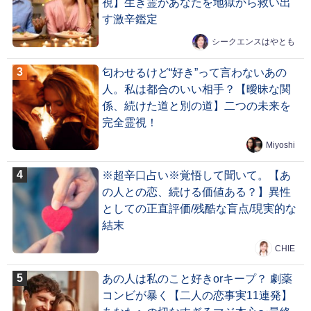
視】生き霊があなたを地獄から救い出
す激辛鑑定
シークエンスはやとも
匂わせるけど“好き”って言わないあの
人。私は都合のいい相手？【曖昧な関
係、続けた道と別の道】二つの未来を
完全霊視！
Miyoshi
※超辛口占い※覚悟して聞いて。【あ
の人との恋、続ける価値ある？】異性
としての正直評価/残酷な盲点/現実的な
結末
CHIE
あの人は私のこと好きorキープ？ 劇薬
コンビが暴く【二人の恋事実11連発】