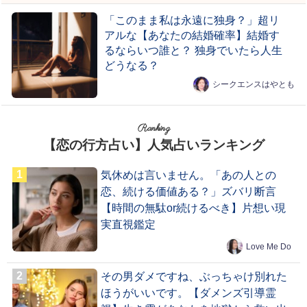
「このまま私は永遠に独身？」超リ
アルな【あなたの結婚確率】結婚す
るならいつ誰と？ 独身でいたら人生
どうなる？
シークエンスはやとも
Ranking
【恋の行方占い】人気占いランキング
気休めは言いません。「あの人との
恋、続ける価値ある？」ズバリ断言
【時間の無駄or続けるべき】片想い現
実直視鑑定
Love Me Do
その男ダメですね、ぶっちゃけ別れた
ほうがいいです。【ダメンズ引導霊