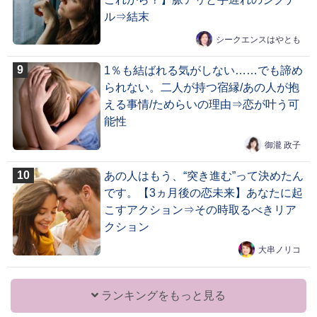
ル⇒結末
シークエンスはやとも
1％も結ばれる気がしない……でも諦め
られない。二人が持つ宿縁/あの人が抱
える事情/ためらいの理由⇒恋が叶う可
能性
御瀧 政子
あの人はもう、“突き進む”って決めたん
です。【3ヵ月後の恋未来】あなたに起
こすアクション⇒その時取るべきリア
クション
大串ノリコ
ランキングをもっと見る