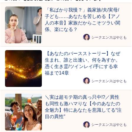
「私ばかり我慢？」義家族/夫/実母/
子ども……あなたを苦しめる【アノ
人の本音】家族だからこそツラい関
係、楽になる？
シークエンスはやとも
【あなたのバースストーリー】なぜ
生まれ、誰と出逢い、何を為すか。
憑く生き霊/ツインレイ/手にする幸
福まで14章
シークエンスはやとも
＼実は超モテ期の真っ只中!?／異性
も同性も激ハマりな【今のあなたの
全魅力】特にあなたを意識してる“注
目の異性”
シークエンスはやとも