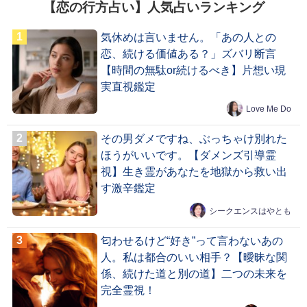
【恋の行方占い】人気占いランキング
気休めは言いません。「あの人との
恋、続ける価値ある？」ズバリ断言
【時間の無駄or続けるべき】片想い現
実直視鑑定
Love Me Do
その男ダメですね、ぶっちゃけ別れた
ほうがいいです。【ダメンズ引導霊
視】生き霊があなたを地獄から救い出
す激辛鑑定
シークエンスはやとも
匂わせるけど“好き”って言わないあの
人。私は都合のいい相手？【曖昧な関
係、続けた道と別の道】二つの未来を
完全霊視！