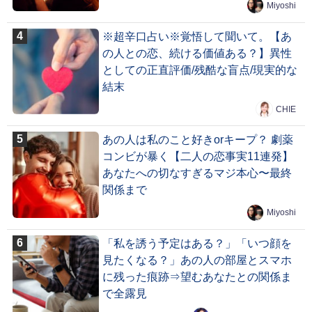
Miyoshi
※超辛口占い※覚悟して聞いて。【あ
の人との恋、続ける価値ある？】異性
としての正直評価/残酷な盲点/現実的な
結末
CHIE
あの人は私のこと好きorキープ？ 劇薬
コンビが暴く【二人の恋事実11連発】
あなたへの切なすぎるマジ本心〜最終
関係まで
Miyoshi
「私を誘う予定はある？」「いつ顔を
見たくなる？」あの人の部屋とスマホ
に残った痕跡⇒望むあなたとの関係ま
で全露見