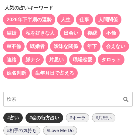
人気の占いキーワード
2026年下半期の運勢
人生
仕事
人間関係
結婚
私を好きな人
出会い
復縁
不倫
W不倫
既婚者
曖昧な関係
年下
会えない
連絡
脈ナシ
片思い
職場恋愛
タロット
姓名判断
生年月日で占える
#占い
#恋の行方占い
#オーラ
#片思い
#相手の気持ち
#Love Me Do