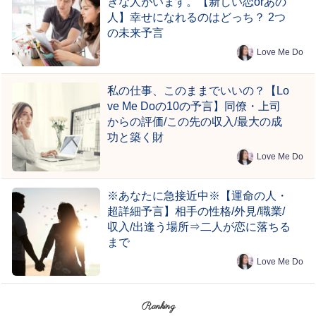
きな人がいます。【新しい恋orあの
人】幸せになれるのはどっち？ 2つ
の未来予言
Love Me Do
私の仕事、このままでいいの？【Lo
ve Me Doの10の予言】同僚・上司
からの評価/この先の収入/最大の成
功と築く財
Love Me Do
※あなたに急接近中※【運命の人・
超詳細予言】相手の性格/外見/職業/
収入/出逢う場所⇒二人が恋に落ちる
まで
Love Me Do
Ranking