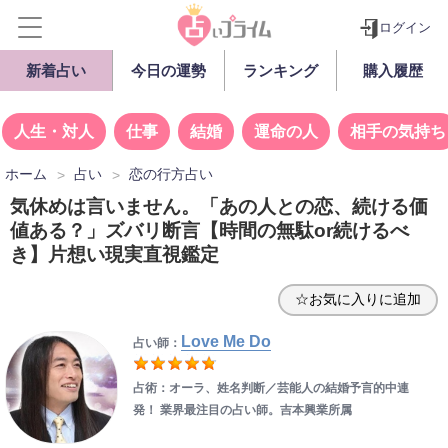
ログイン
新着占い
今日の運勢
ランキング
購入履歴
人生・対人
仕事
結婚
運命の人
相手の気持ち
ホーム
占い
恋の行方占い
気休めは言いません。「あの人との恋、続ける価
値ある？」ズバリ断言【時間の無駄or続けるべ
き】片想い現実直視鑑定
☆お気に入りに追加
Love Me Do
占い師：
占術：オーラ、姓名判断／
芸能人の結婚予言的中連
発！ 業界最注目の占い師。吉本興業所属