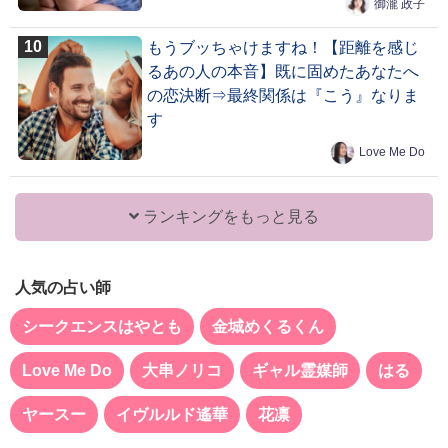
御瀧 政子
もうブッちゃけますね！【距離を感じ
るあの人の本音】既に固めたあなたへ
の恋決断⇒最終関係は『こう』なりま
す
Love Me Do
ランキングをもっと見る
人気の占い師
シークエンスはやとも
金城めくるくん
Love Me Do
大串ノリコ
ギャル霊媒師
はる
ヤースー
イヴルルド遙華
花凛