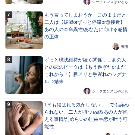
シークエンスはやとも
もう言ってしまおうか。このままだと
二人は【破滅orずっと停滞or急接近】
あの人の本命異性/あなたに向ける感情
の正体
護明
ずっと現状維持が続く関係……あの人
との恋のピークは【もう過ぎたorまだ
これから？】脈アリと手遅れのシグナ
ル⇒結末
シークエンスはやとも
1％も結ばれる気がしない……でも諦め
られない。二人が持つ宿縁/あの人が抱
える事情/ためらいの理由⇒恋が叶う可
能性