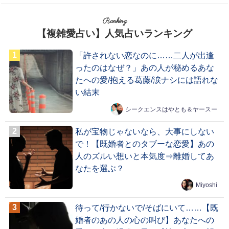
Ranking
【複雑愛占い】人気占いランキング
「許されない恋なのに……二人が出逢
ったのはなぜ？」あの人が秘めるあな
たへの愛/抱える葛藤/涙ナシには語れな
い結末
シークエンスはやとも＆ヤースー
私が宝物じゃないなら、大事にしない
で！【既婚者とのタブーな恋愛】あの
人のズルい想いと本気度⇒離婚してあ
なたを選ぶ？
Miyoshi
待って/行かないで/そばにいて……【既
婚者のあの人の心の叫び】あなたへの