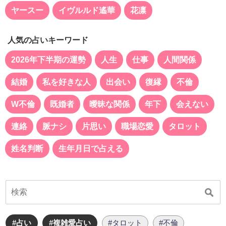
ヤースー
イヴルルド遙華
花凛
人気の占いキーワード
2026年下半期の運勢
人生
仕事
人間関係
結婚
私を好きな人
出会い
復縁
不倫
W不倫
既婚者
曖昧な関係
年下
会えない
連絡
脈ナシ
片思い
職場恋愛
タロット
姓名判断
生年月日で占える
#占い
#複雑愛占い
#タロット
#不倫