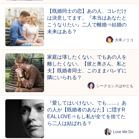
【既婚同士の恋】あの人、コレだけ
は決意してます。『本当はあなたと
こうなりたい』二人で離婚⇒結婚の
未来はある？
大串ノリコ
家庭は壊したくない、でもあの人を
離したくない。【彼と奥さん、私と
夫】既婚者同士、このままバレずに
隣にいられる？
シークエンスはやとも
『愛してはいけない。でも……』あ
の人が【既婚者のあなた】に隠すR
EAL LOVE⇒もし私が全てを捨てた
ら二人は結ばれる？
Love Me Do