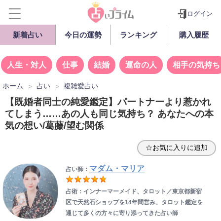
ログイン
新着占い
今日の運勢
ランキング
購入履歴
人生・対人
仕事
結婚
運命の人
相手の気持ち
ホーム
占い
複雑愛占い
【既婚者同士の純愛鑑定】パートナーより惹かれ
てしまう……あの人も同じ気持ち？ あなたへの本
気の想い/葛藤/望む関係
☆お気に入りに追加
マダム・マリア
占い師：
占術：インナーマーメイド、タロット／東京都新宿
区で天然石ショップを14年間営み、タロット鑑定を
通じて多くの方々に寄り添ってきた占い師