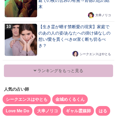
庭での夜の営みの有無⇒背徳の恋の結
末
大串ノリコ
【生き霊が晒す禁断愛の現実】家庭で
のあの人の姿/あなたへの掛け値なしの
想い/愛を貫くべきor潔く断ち切るべ
き？
シークエンスはやとも
ランキングをもっと見る
人気の占い師
シークエンスはやとも
金城めくるくん
Love Me Do
大串ノリコ
ギャル霊媒師
はる