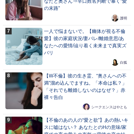
なたと奥さん⇒辛口姓名判断で暴く“愛
の末路”
護明
一人で悩まないで。【幽体が視る不倫
愛】彼の家庭状況/妻バレ/離婚意思/あ
なたへの愛情/辿り着く未来まで真実ズ
バリ
白狐
【W不倫】彼の生き霊、“奥さんへの不
満”溜め込んでますね。「本命は私？」
「それでも離婚しないのはなぜ？」赤
裸々告白
シークエンスはやとも
【不倫のあの人の“愛と欲”】あの熱いキ
スに嘘はない？ あなたとのHの意味/家