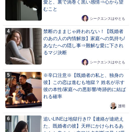
愛と、裏で渦巻く黒い感情⇒心から望
むこと
シークエンスはやとも
禁断のままじゃ終われない！【既婚者
のあの人の内情解放】家庭への気持ち/
あなたへの隠し事⇒難解な愛に下され
るマジ決断
シークエンスはやとも
※辛口注意※【既婚者の私と、独身の
彼】この恋は進むも地獄？ 姓名が示す
彼の本性/家庭への悪影響/奇跡的に結ば
れる確率
護明
追いLINEは地獄行き!?【連絡が途絶え
た、既婚者の彼】天秤にかけられるあ