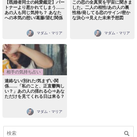
【既婚者同士の純愛鑑定】パー
この恋の全真実を宇宙に聞きま
トナーより惹かれてしまう……
した。二人の相性/あの人の裏
あの人も同じ気持ち？ あなた
性格/発してる恋のサイン/密か
への本気の想い/葛藤/望む関係
な決心⇒見えた未来予想図
マダム・マリア
マダム・マリア
相手の気持ち占い
連絡ない/別れた/気まずい関
係……「私のこと、正直鬱陶し
い？」あの人の揺れる心⇒あな
ただけを見てくれる日は来る？
マダム・マリア