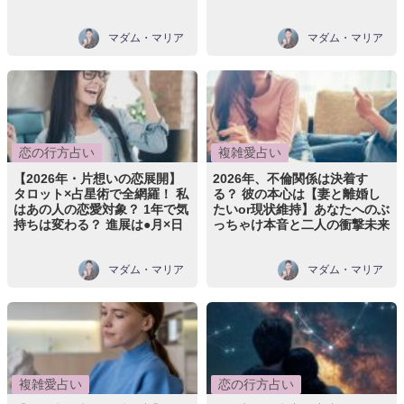
マダム・マリア
マダム・マリア
恋の行方占い
複雑愛占い
【2026年・片想いの恋展開】
2026年、不倫関係は決着す
タロット×占星術で全網羅！ 私
る？ 彼の本心は【妻と離婚し
はあの人の恋愛対象？ 1年で気
たいor現状維持】あなたへのぶ
持ちは変わる？ 進展は●月×日
っちゃけ本音と二人の衝撃未来
マダム・マリア
マダム・マリア
複雑愛占い
恋の行方占い