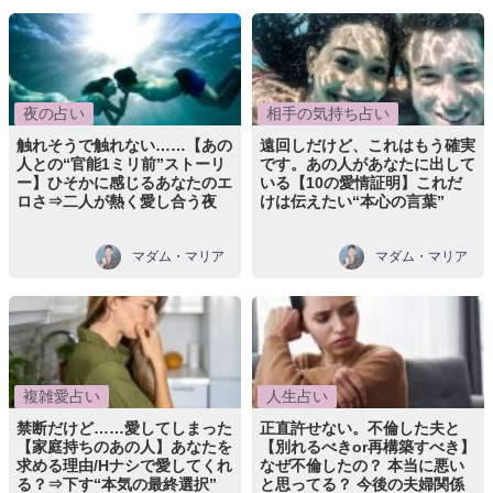
夜の占い
相手の気持ち占い
触れそうで触れない……【あの
遠回しだけど、これはもう確実
人との“官能1ミリ前”ストーリ
です。あの人があなたに出して
ー】ひそかに感じるあなたのエ
いる【10の愛情証明】これだ
ロさ⇒二人が熱く愛し合う夜
けは伝えたい“本心の言葉”
マダム・マリア
マダム・マリア
複雑愛占い
人生占い
禁断だけど……愛してしまった
正直許せない。不倫した夫と
【家庭持ちのあの人】あなたを
【別れるべきor再構築すべき】
求める理由/Hナシで愛してくれ
なぜ不倫したの？ 本当に悪い
る？⇒下す“本気の最終選択”
と思ってる？ 今後の夫婦関係