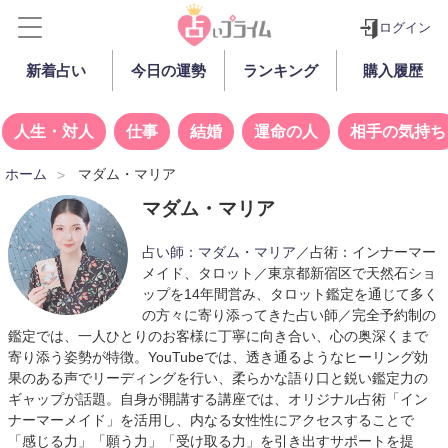
ログイン
新着占い
今日の運勢
ランキング
購入履歴
人生・対人
仕事
結婚
運命の人
相手の気持ち
ホーム
マダム・マリア
マダム・マリア
占い師：
マダム・マリア
／占術：インナーマー
メイド、タロット／東京都新宿区で天然石ショ
ップを14年間営み、タロット鑑定を通じて多く
の方々に寄り添ってきた占い師／完全予約制の
鑑定では、一人ひとりのお客様に丁寧に向き合い、心の奥深くまで
寄り添う姿勢が特徴。YouTubeでは、透き通るようなヒーリング効
果のある声でリーディングを行い、柔らかな語り口と鋭い鑑定力の
ギャップが話題。自身が開講する講座では、オリジナル占術「イン
ナーマーメイド」を活用し、内なる女性性にアクセスすることで
「感じる力」「願う力」「受け取る力」を引き出すサポートを提