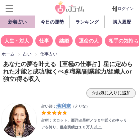
ログイン
新着占い
今日の運勢
ランキング
購入履歴
人生・対人
仕事
結婚
運命の人
相手の気持ち
ホーム
占い
仕事占い
あなたの夢を叶える【至極の仕事占】星に定めら
れた才能と成功/就くべき職業/副業能力/組織人or
独立/得る収入
☆お気に入りに追加
瑛利奈
占い師：
（えりな）
占術：タロット、西洋占星術／３０年近くのキャリ
アを誇り、鑑定実績は１０万人以上。