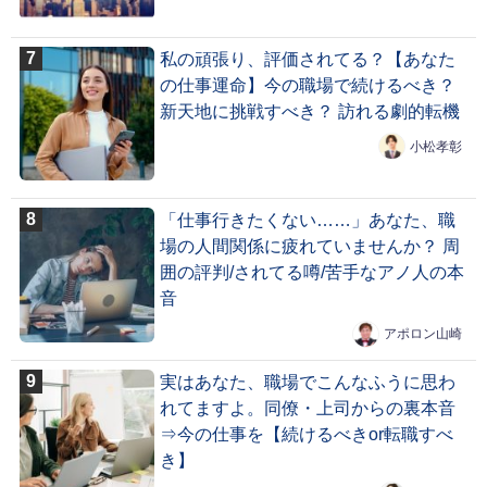
私の頑張り、評価されてる？【あなた
の仕事運命】今の職場で続けるべき？
新天地に挑戦すべき？ 訪れる劇的転機
小松孝彰
「仕事行きたくない……」あなた、職
場の人間関係に疲れていませんか？ 周
囲の評判/されてる噂/苦手なアノ人の本
音
アポロン山崎
実はあなた、職場でこんなふうに思わ
れてますよ。同僚・上司からの裏本音
⇒今の仕事を【続けるべきor転職すべ
き】