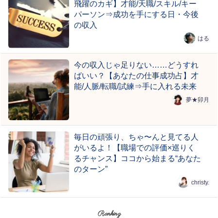
飛躍のカギ】才能/天職/スキル/キー
パーソン⇒成功を手にする日・今後
の収入
はる
今の収入じゃ足りない……どうすれ
ばいい？【あなたの仕事成功占】才
能/人脈/転職/試練⇒手に入れる未来
夢★卯月
毎日の頑張り、ちゃ〜んと見てる人
がいるよ！【職場での評価×巡りく
るチャンス】ココから始まる“あなた
のターン”
christy.
Ranking