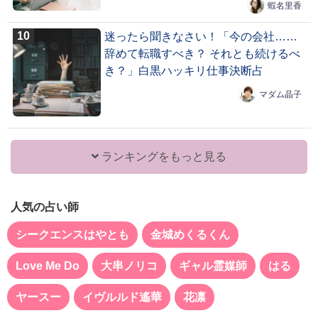
蝦名里香
迷ったら聞きなさい！「今の会社……
辞めて転職すべき？ それとも続けるべ
き？」白黒ハッキリ仕事決断占
マダム晶子
ランキングをもっと見る
人気の占い師
シークエンスはやとも
金城めくるくん
Love Me Do
大串ノリコ
ギャル霊媒師
はる
ヤースー
イヴルルド遙華
花凛