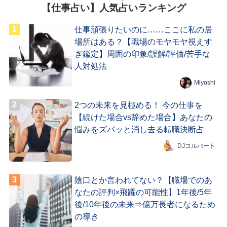
【仕事占い】人気占いランキング
仕事頑張りたいのに……ここに私の居
場所はある？【職場のモヤモヤ視えす
ぎ鑑定】周囲の印象/誤解/評価/苦手な
人対処法
Miyoshi
2つの未来を見極める！ 今の仕事を
【続けた場合vs辞めた場合】あなたの
悩みをズバッと消し去る転職決断占
DJコルバート
陰口とか言われてない？【職場でのあ
なたの評判×飛躍の可能性】1年後/5年
後/10年後の未来⇒億万長者になるため
の導き