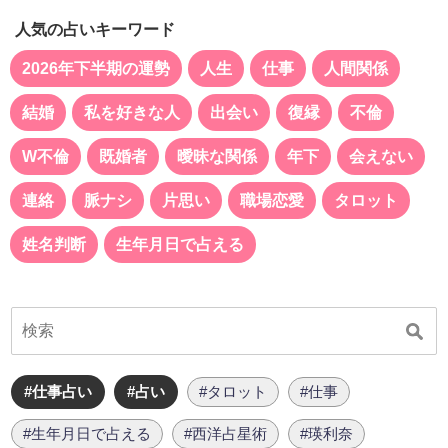
人気の占いキーワード
2026年下半期の運勢
人生
仕事
人間関係
結婚
私を好きな人
出会い
復縁
不倫
W不倫
既婚者
曖昧な関係
年下
会えない
連絡
脈ナシ
片思い
職場恋愛
タロット
姓名判断
生年月日で占える
#仕事占い
#占い
#タロット
#仕事
#生年月日で占える
#西洋占星術
#瑛利奈