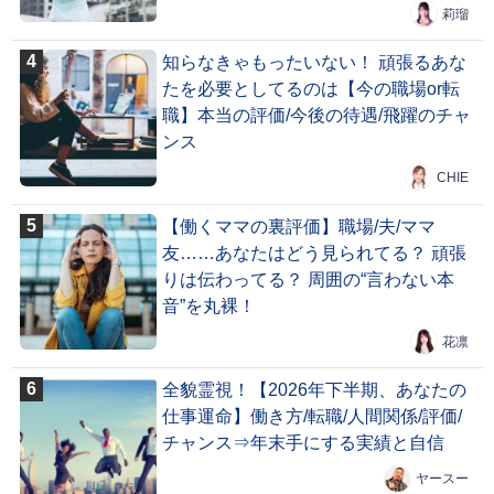
莉瑠
知らなきゃもったいない！ 頑張るあな
たを必要としてるのは【今の職場or転
職】本当の評価/今後の待遇/飛躍のチャ
ンス
CHIE
【働くママの裏評価】職場/夫/ママ
友……あなたはどう見られてる？ 頑張
りは伝わってる？ 周囲の“言わない本
音”を丸裸！
花凛
全貌霊視！【2026年下半期、あなたの
仕事運命】働き方/転職/人間関係/評価/
チャンス⇒年末手にする実績と自信
ヤースー