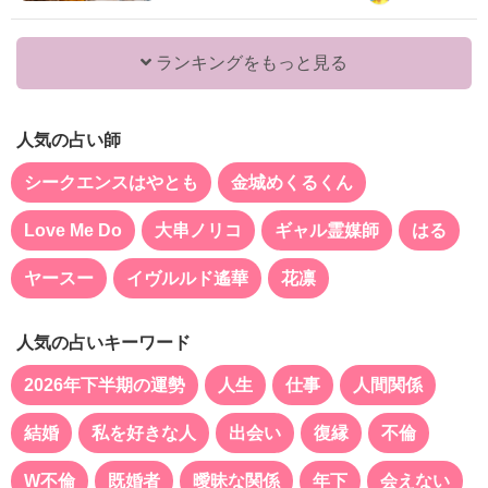
ランキングをもっと見る
人気の占い師
シークエンスはやとも
金城めくるくん
Love Me Do
大串ノリコ
ギャル霊媒師
はる
ヤースー
イヴルルド遙華
花凛
人気の占いキーワード
2026年下半期の運勢
人生
仕事
人間関係
結婚
私を好きな人
出会い
復縁
不倫
W不倫
既婚者
曖昧な関係
年下
会えない