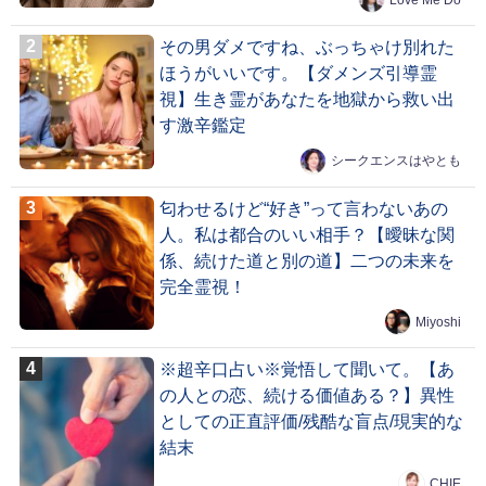
その男ダメですね、ぶっちゃけ別れた
ほうがいいです。【ダメンズ引導霊
視】生き霊があなたを地獄から救い出
す激辛鑑定
シークエンスはやとも
匂わせるけど“好き”って言わないあの
人。私は都合のいい相手？【曖昧な関
係、続けた道と別の道】二つの未来を
完全霊視！
Miyoshi
※超辛口占い※覚悟して聞いて。【あ
の人との恋、続ける価値ある？】異性
としての正直評価/残酷な盲点/現実的な
結末
CHIE