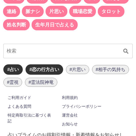
連絡
脈ナシ
片思い
職場恋愛
タロット
姓名判断
生年月日で占える
#占い
#恋の行方占い
#片思い
#相手の気持ち
#霊視
#霊法院神竜
ご利用ガイド
利用規約
よくある質問
プライバシーポリシー
特定商取引法に基づく表
運営会社
記
お知らせ
占いプライムのお得割引情報・新着情報をお知らせし