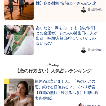
性】容姿/性格/名前は○○さん/恋未来
霊法院神竜
あなたと生涯を共にする【結婚相手
との全運命】その人の誕生日/二人が
出逢う時期/入籍日/得る“かけがえの
ないもの”
霊法院神竜
Ranking
【恋の行方占い】人気占いランキング
気休めは言いません。「あの人との
恋、続ける価値ある？」ズバリ断言
【時間の無駄or続けるべき】片想い現
実直視鑑定
Love Me Do