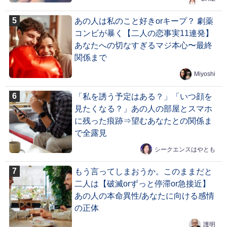
あの人は私のこと好きorキープ？ 劇薬
コンビが暴く【二人の恋事実11連発】
あなたへの切なすぎるマジ本心〜最終
関係まで
Miyoshi
「私を誘う予定はある？」「いつ顔を
見たくなる？」あの人の部屋とスマホ
に残った痕跡⇒望むあなたとの関係ま
で全露見
シークエンスはやとも
もう言ってしまおうか。このままだと
二人は【破滅orずっと停滞or急接近】
あの人の本命異性/あなたに向ける感情
の正体
護明