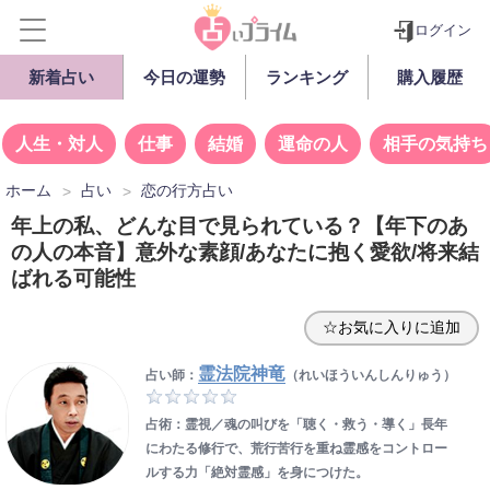
ログイン
新着占い
今日の運勢
ランキング
購入履歴
人生・対人
仕事
結婚
運命の人
相手の気持ち
ホーム
占い
恋の行方占い
年上の私、どんな目で見られている？【年下のあ
の人の本音】意外な素顔/あなたに抱く愛欲/将来結
ばれる可能性
☆お気に入りに追加
霊法院神竜
占い師：
（れいほういんしんりゅう）
占術：霊視／魂の叫びを「聴く・救う・導く」長年
にわたる修行で、荒行苦行を重ね霊感をコントロー
ルする力「絶対霊感」を身につけた。