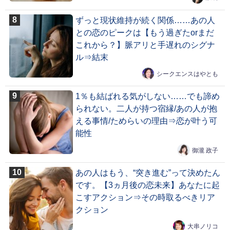
ずっと現状維持が続く関係……あの人
との恋のピークは【もう過ぎたorまだ
これから？】脈アリと手遅れのシグナ
ル⇒結末
シークエンスはやとも
1％も結ばれる気がしない……でも諦め
られない。二人が持つ宿縁/あの人が抱
える事情/ためらいの理由⇒恋が叶う可
能性
御瀧 政子
あの人はもう、“突き進む”って決めたん
です。【3ヵ月後の恋未来】あなたに起
こすアクション⇒その時取るべきリア
クション
大串ノリコ