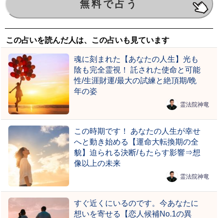
この占いを読んだ人は、この占いも見ています
魂に刻まれた【あなたの人生】光も
陰も完全霊視！ 託された使命と可能
性/生涯財運/最大の試練と絶頂期/晩
年の姿
霊法院神竜
この時期です！ あなたの人生が幸せ
へと動き始める【運命大転換期の全
貌】迫られる決断/もたらす影響⇒想
像以上の未来
霊法院神竜
すぐ近くにいるのです。今あなたに
想いを寄せる【恋人候補No.1の異