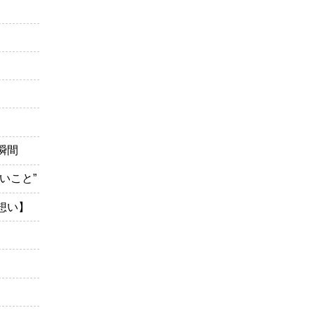
瞬間
いこと”
想い】