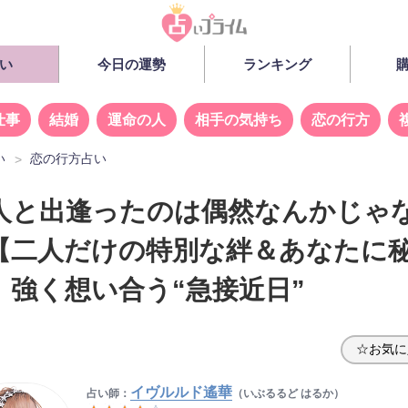
い
今日の運勢
ランキング
仕事
結婚
運命の人
相手の気持ち
恋の行方
い
恋の行方占い
人と出逢ったのは偶然なんかじゃ
【二人だけの特別な絆＆あなたに
】強く想い合う“急接近日”
☆お気に
イヴルルド遙華
占い師：
（いぶるるど はるか）