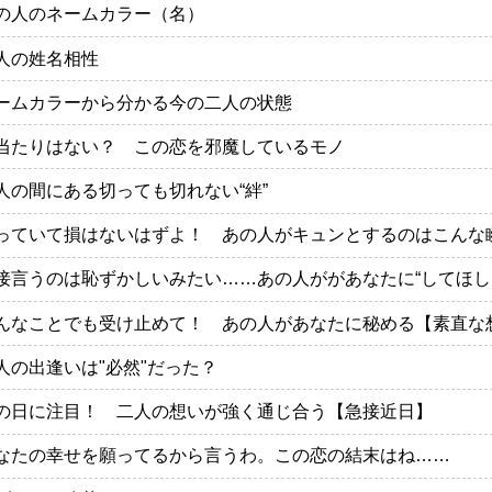
の人のネームカラー（名）
人の姓名相性
ームカラーから分かる今の二人の状態
当たりはない？ この恋を邪魔しているモノ
人の間にある切っても切れない“絆”
っていて損はないはずよ！ あの人がキュンとするのはこんな
接言うのは恥ずかしいみたい……あの人ががあなたに“してほし
んなことでも受け止めて！ あの人があなたに秘める【素直な
人の出逢いは"必然"だった？
の日に注目！ 二人の想いが強く通じ合う【急接近日】
なたの幸せを願ってるから言うわ。この恋の結末はね……