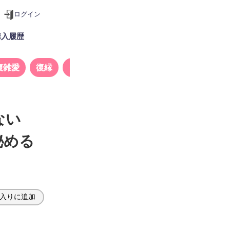
ログイン
購入履歴
複雑愛
復縁
タロット
ない
秘める
入りに追加