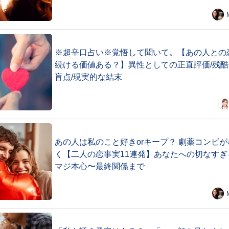
※超辛口占い※覚悟して聞いて。【あの人との
続ける価値ある？】異性としての正直評価/残酷
盲点/現実的な結末
あの人は私のこと好きorキープ？ 劇薬コンビが
く【二人の恋事実11連発】あなたへの切なすぎ
マジ本心〜最終関係まで