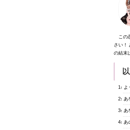
この
さい！
の結末
以
・よ
・あ
・あ
・あ