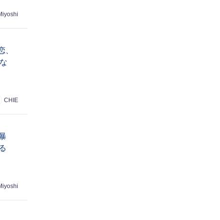
Miyoshi
恋、
な
CHIE
暴
る
Miyoshi