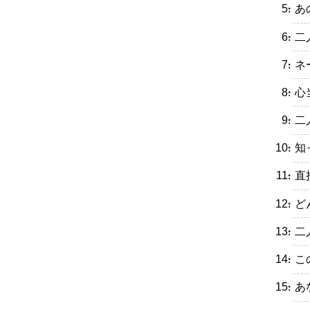
・あ
・二
・ネ
・心
・二
・知
・直
・ど
・二
・こ
・あ