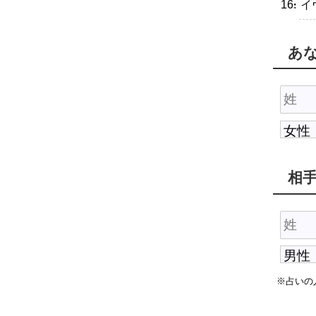
・イ
あ
相
※占いの