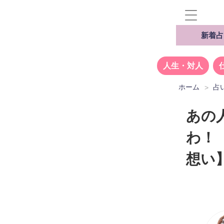
新着占
人生・対人
ホーム
占
あの
わ！
想い