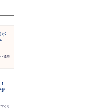
華が
チ
ルド遙華
ッ
1
が超
はやとも