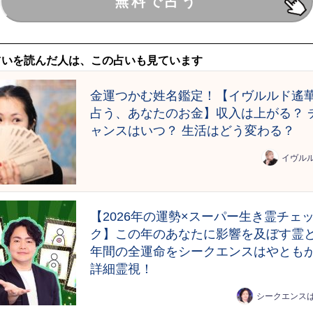
占いを読んだ人は、この占いも見ています
金運つかむ姓名鑑定！【イヴルルド遙
占う、あなたのお金】収入は上がる？ 
ャンスはいつ？ 生活はどう変わる？
イヴル
【2026年の運勢×スーパー生き霊チェ
ク】この年のあなたに影響を及ぼす霊と
年間の全運命をシークエンスはやとも
詳細霊視！
シークエンス