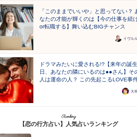
「このままでいいや」と思ってない？ 
なたの才能が輝くのは【今の仕事を続
or転職する】舞い込むBIGチャンス
イヴル
ドラマみたいに愛される!?【来年の誕
日、あなたの隣にいるのは●●さん】そ
人は運命の人？ この先起こるLOVE事
大
Ranking
【恋の行方占い】人気占いランキング