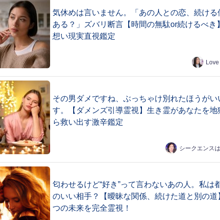
気休めは言いません。「あの人との恋、続ける
ある？」ズバリ断言【時間の無駄or続けるべき
想い現実直視鑑定
Love
その男ダメですね、ぶっちゃけ別れたほうがい
す。【ダメンズ引導霊視】生き霊があなたを地
ら救い出す激辛鑑定
シークエンス
匂わせるけど“好き”って言わないあの人。私は
のいい相手？【曖昧な関係、続けた道と別の道
つの未来を完全霊視！