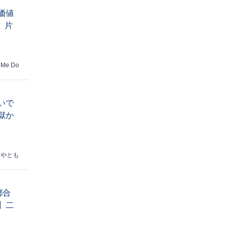
価値
】片
 Me Do
いで
獄か
はやとも
都合
】二