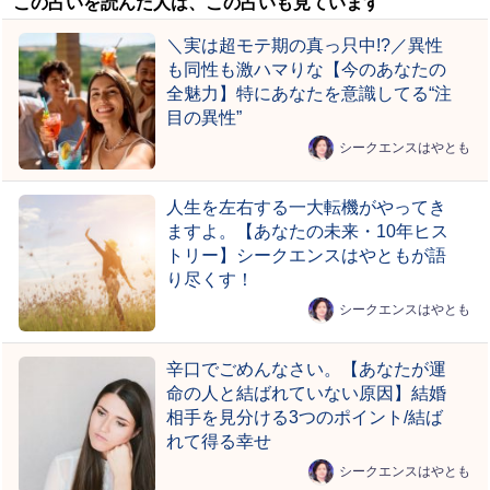
この占いを読んだ人は、この占いも見ています
＼実は超モテ期の真っ只中!?／異性
も同性も激ハマりな【今のあなたの
全魅力】特にあなたを意識してる“注
目の異性”
シークエンスはやとも
人生を左右する一大転機がやってき
ますよ。【あなたの未来・10年ヒス
トリー】シークエンスはやともが語
り尽くす！
シークエンスはやとも
辛口でごめんなさい。【あなたが運
命の人と結ばれていない原因】結婚
相手を見分ける3つのポイント/結ば
れて得る幸せ
シークエンスはやとも