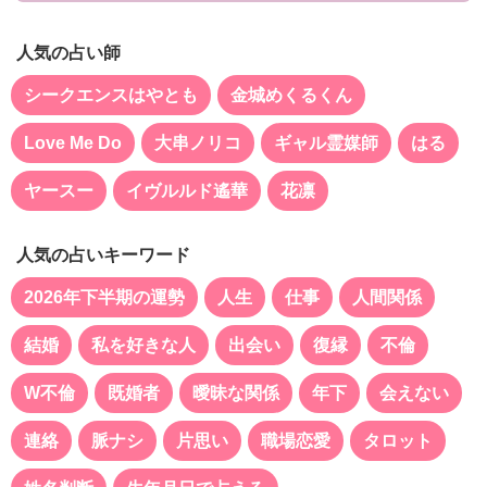
人気の占い師
シークエンスはやとも
金城めくるくん
Love Me Do
大串ノリコ
ギャル霊媒師
はる
ヤースー
イヴルルド遙華
花凛
人気の占いキーワード
2026年下半期の運勢
人生
仕事
人間関係
結婚
私を好きな人
出会い
復縁
不倫
W不倫
既婚者
曖昧な関係
年下
会えない
連絡
脈ナシ
片思い
職場恋愛
タロット