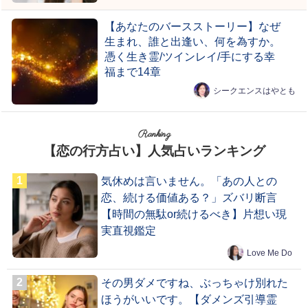
【あなたのバースストーリー】なぜ
生まれ、誰と出逢い、何を為すか。
憑く生き霊/ツインレイ/手にする幸
福まで14章
シークエンスはやとも
Ranking
【恋の行方占い】人気占いランキング
気休めは言いません。「あの人との
恋、続ける価値ある？」ズバリ断言
【時間の無駄or続けるべき】片想い現
実直視鑑定
Love Me Do
その男ダメですね、ぶっちゃけ別れた
ほうがいいです。【ダメンズ引導霊