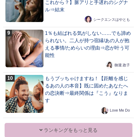
これから？】脈アリと手遅れのシグナ
ル⇒結末
シークエンスはやとも
1％も結ばれる気がしない……でも諦め
られない。二人が持つ宿縁/あの人が抱
える事情/ためらいの理由⇒恋が叶う可
能性
御瀧 政子
もうブッちゃけますね！【距離を感じ
るあの人の本音】既に固めたあなたへ
の恋決断⇒最終関係は『こう』なりま
す
Love Me Do
ランキングをもっと見る