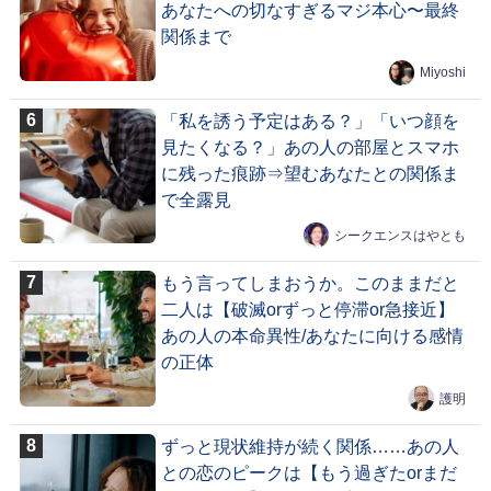
あなたへの切なすぎるマジ本心〜最終
関係まで
Miyoshi
「私を誘う予定はある？」「いつ顔を
見たくなる？」あの人の部屋とスマホ
に残った痕跡⇒望むあなたとの関係ま
で全露見
シークエンスはやとも
もう言ってしまおうか。このままだと
二人は【破滅orずっと停滞or急接近】
あの人の本命異性/あなたに向ける感情
の正体
護明
ずっと現状維持が続く関係……あの人
との恋のピークは【もう過ぎたorまだ