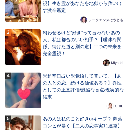
視】生き霊があなたを地獄から救い出
す激辛鑑定
シークエンスはやとも
匂わせるけど“好き”って言わないあの
人。私は都合のいい相手？【曖昧な関
係、続けた道と別の道】二つの未来を
完全霊視！
Miyoshi
※超辛口占い※覚悟して聞いて。【あ
の人との恋、続ける価値ある？】異性
としての正直評価/残酷な盲点/現実的な
結末
CHIE
あの人は私のこと好きorキープ？ 劇薬
コンビが暴く【二人の恋事実11連発】