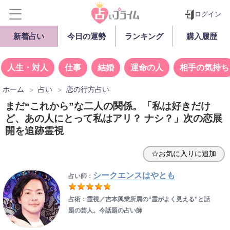
ログイン
新着占い
今日の運勢
ランキング
購入履歴
人生・対人
仕事
結婚
運命の人
相手の気持ち
ホーム
占い
恋の行方占い
まだ“これから”な二人の関係。「私は好きだけ
ど、あの人にとって私はアリ？ ナシ？」次の恋展
開を追跡霊視
☆お気に入りに追加
シークエンスはやとも
占い師：
占術：霊視／吉本興業所属の“霊がよく見える”と話
題の芸人。今話題の占い師