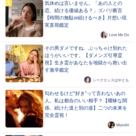
気休めは言いません。「あの人との
恋、続ける価値ある？」ズバリ断言
【時間の無駄or続けるべき】片想い現
実直視鑑定
Love Me Do
その男ダメですね、ぶっちゃけ別れた
ほうがいいです。【ダメンズ引導霊
視】生き霊があなたを地獄から救い出
す激辛鑑定
シークエンスはやとも
匂わせるけど“好き”って言わないあの
人。私は都合のいい相手？【曖昧な関
係、続けた道と別の道】二つの未来を
完全霊視！
Miyoshi