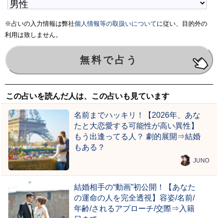
※占いの入力情報は弊社
個人情報等の取扱いについて
に従い、目的外の
利用は致しません。
この占いを読んだ人は、この占いも見ています
名前までハッキリ！【2026年、あな
たと大恋愛する可能性が高い異性】
もう出逢ってる人？ 劇的展開⇒結婚
もある？
JUNO
結婚相手の“動画”初公開！【あなた
の運命の人を完全透視】容姿/名前/
年齢/されるアプローチ/交際⇒入籍