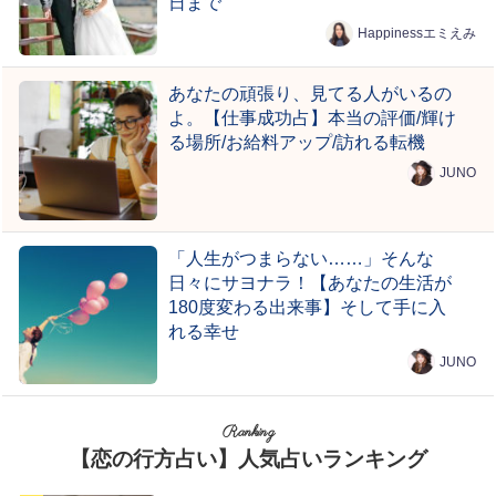
日まで
Happinessエミえみ
あなたの頑張り、見てる人がいるの
よ。【仕事成功占】本当の評価/輝け
る場所/お給料アップ/訪れる転機
JUNO
「人生がつまらない……」そんな
日々にサヨナラ！【あなたの生活が
180度変わる出来事】そして手に入
れる幸せ
JUNO
Ranking
【恋の行方占い】人気占いランキング