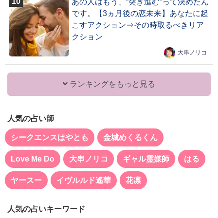
あの人はもう、“突き進む”って決めたん
です。【3ヵ月後の恋未来】あなたに起
こすアクション⇒その時取るべきリア
クション
大串ノリコ
ランキングをもっと見る
人気の占い師
シークエンスはやとも
金城めくるくん
Love Me Do
大串ノリコ
ギャル霊媒師
はる
ヤースー
イヴルルド遙華
花凛
人気の占いキーワード