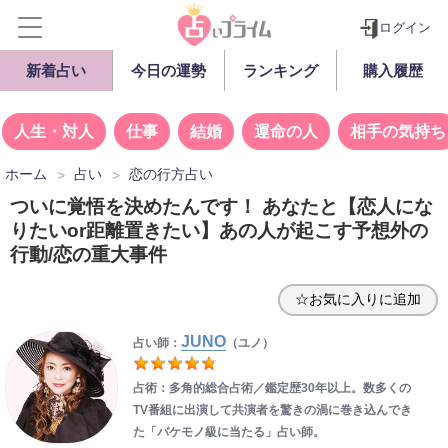
ログイン
新着占い
今日の運勢
ランキング
購入履歴
人生・対人
仕事
結婚
運命の人
相手の気持ち
ホーム
占い
恋の行方占い
ついに覚悟を決めたんです！ あなたと【恋人にな
りたいor距離置きたい】あの人が起こす予想外の
行動/恋の重大事件
☆お気に入りに追加
JUNO
占い師：
（ユノ）
占術：多角的総合占術／鑑定歴30年以上。数多くの
TV番組に出演して共演者を驚きの渦に巻き込んでき
た「バケモノ級に当たる」占い師。