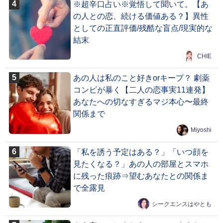
※超辛口占い※覚悟して聞いて。【あ
の人との恋、続ける価値ある？】異性
としての正直評価/残酷な盲点/現実的な
結末
CHIE
あの人は私のこと好きorキープ？ 劇薬
コンビが暴く【二人の恋事実11連発】
あなたへの切なすぎるマジ本心〜最終
関係まで
Miyoshi
「私を誘う予定はある？」「いつ顔を
見たくなる？」あの人の部屋とスマホ
に残った痕跡⇒望むあなたとの関係ま
で全露見
シークエンスはやとも