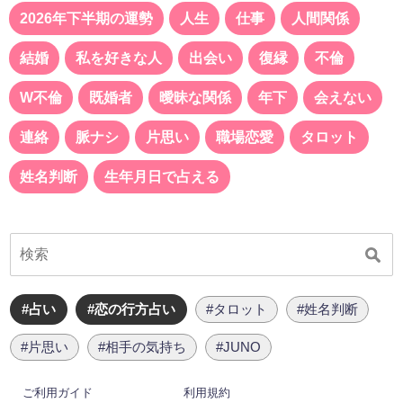
2026年下半期の運勢
人生
仕事
人間関係
結婚
私を好きな人
出会い
復縁
不倫
W不倫
既婚者
曖昧な関係
年下
会えない
連絡
脈ナシ
片思い
職場恋愛
タロット
姓名判断
生年月日で占える
#占い
#恋の行方占い
#タロット
#姓名判断
#片思い
#相手の気持ち
#JUNO
ご利用ガイド
利用規約