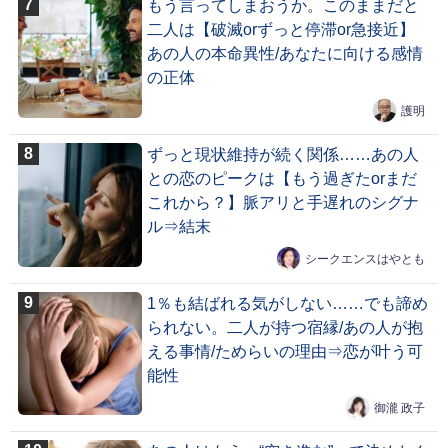
もう言ってしまおうか。このままだと
二人は【破滅orずっと停滞or急接近】
あの人の本命異性/あなたに向ける感情
の正体
護明
ずっと現状維持が続く関係……あの人
との恋のピークは【もう過ぎたorまだ
これから？】脈アリと手遅れのシグナ
ル⇒結末
シークエンスはやとも
1％も結ばれる気がしない……でも諦め
られない。二人が持つ宿縁/あの人が抱
える事情/ためらいの理由⇒恋が叶う可
能性
御瀧 政子