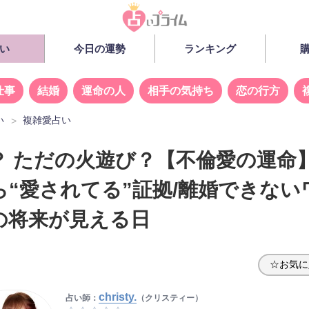
い
今日の運勢
ランキング
仕事
結婚
運命の人
相手の気持ち
恋の行方
い
複雑愛占い
？ ただの火遊び？【不倫愛の運命
ら“愛されてる”証拠/離婚できない
の将来が見える日
☆お気に
christy.
占い師：
（クリスティー）