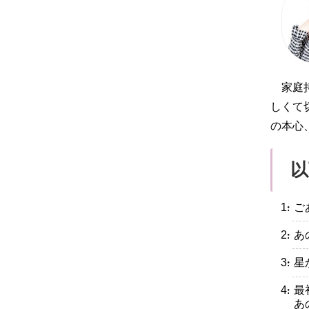
家庭
しくて
の本心
以
・ご
・あ
・星
・最
あ