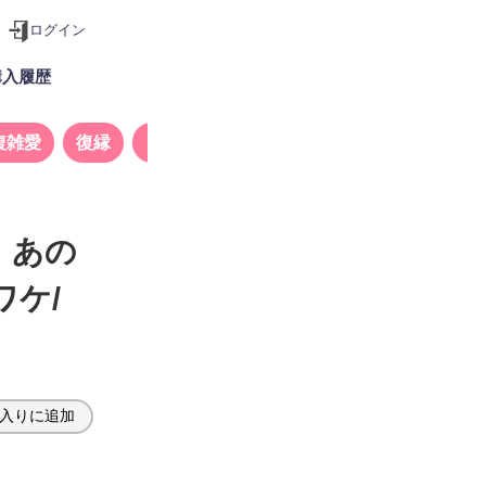
ログイン
購入履歴
複雑愛
復縁
タロット
】あの
ワケ/
入りに追加