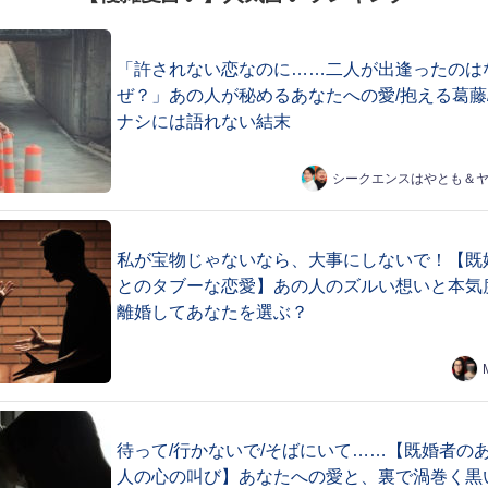
「許されない恋なのに……二人が出逢ったのは
ぜ？」あの人が秘めるあなたへの愛/抱える葛藤
ナシには語れない結末
シークエンスはやとも＆
私が宝物じゃないなら、大事にしないで！【既
とのタブーな恋愛】あの人のズルい想いと本気
離婚してあなたを選ぶ？
待って/行かないで/そばにいて……【既婚者の
人の心の叫び】あなたへの愛と、裏で渦巻く黒