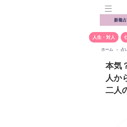
新着占
人生・対人
ホーム
占
本気
人か
二人