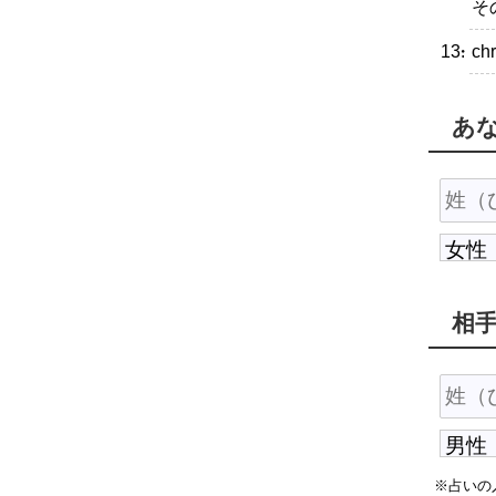
そ
・ch
あ
相
※占いの