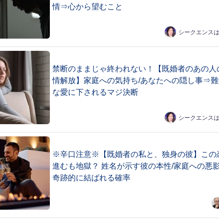
情⇒心から望むこと
シークエンス
禁断のままじゃ終われない！【既婚者のあの人
情解放】家庭への気持ち/あなたへの隠し事⇒難
な愛に下されるマジ決断
シークエンス
※辛口注意※【既婚者の私と、独身の彼】この
進むも地獄？ 姓名が示す彼の本性/家庭への悪影
奇跡的に結ばれる確率