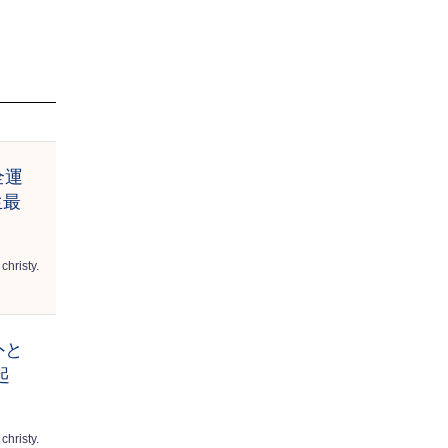
全運
生最
christy.
外と
起
christy.