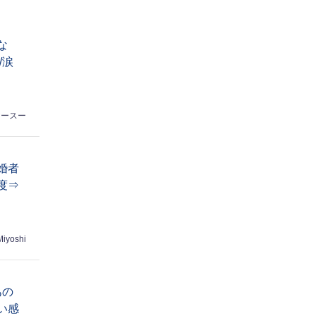
な
/涙
ヤースー
婚者
度⇒
Miyoshi
あの
い感