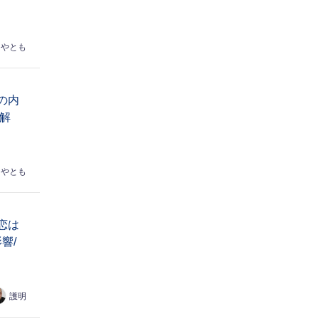
はやとも
の内
解
はやとも
恋は
響/
護明