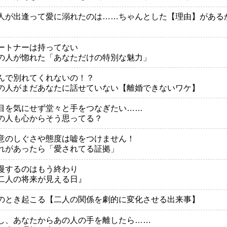
人が出逢って愛に溺れたのは……ちゃんとした【理由】がある
ートナーは持ってない
の人が惚れた「あなただけの特別な魅力」
んで別れてくれないの！？
の人がまだあなたに話せていない【離婚できないワケ】
目を気にせず堂々と手をつなぎたい……
の人も心からそう思ってる？
意のしぐさや態度は嘘をつけません！
れがあったら「愛されてる証拠」
慢するのはもう終わり
二人の将来が見える日』
のとき起こる【二人の関係を劇的に変化させる出来事】
し、あなたからあの人の手を離したら……