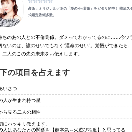
占術：オリジナル／あの「愛の不○着婚」をピタリ的中！ 韓流ス
式鑑定依頼多数。
持ちのあの人との不倫関係。ダメってわかってるのに……今ツ
切ないのは、誰のせいでもなく“運命のせい”。覚悟ができたら
、二人のこの先の未来をお伝えします。
下の項目を占えます
あいさつ
の人が生まれ持つ星
から見る二人の相性
初にハッキリ教えます。
の人はあなたとの関係を【超本気⇔火遊び程度】と思ってる