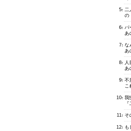
・二
の
・パ
あ
・な
あ
・人
あ
・不
こ
・我
『
・そ
・も