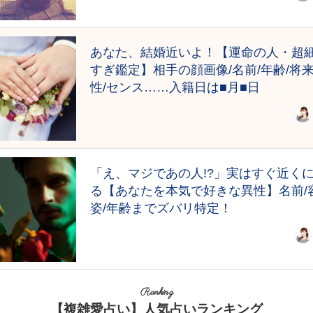
あなた、結婚近いよ！【運命の人・超
すぎ鑑定】相手の顔画像/名前/年齢/将
性/センス……入籍日は■月■日
「え、マジであの人!?」実はすぐ近く
る【あなたを本気で好きな異性】名前/
姿/年齢までズバリ特定！
Ranking
【複雑愛占い】人気占いランキング