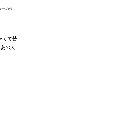
ターの公
ラくて苦
、あの人