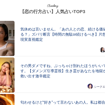
Ranking
【恋の行方占い】人気占いTOP3
気休めは言いません。「あの人との恋、続ける価
る？」ズバリ断言【時間の無駄or続けるべき】片
現実直視鑑定
その男ダメですね、ぶっちゃけ別れたほうがいい
す。【ダメンズ引導霊視】生き霊があなたを地獄
救い出す激辛鑑定
シーク
匂わせるけど“好き”って言わないあの人。私は都