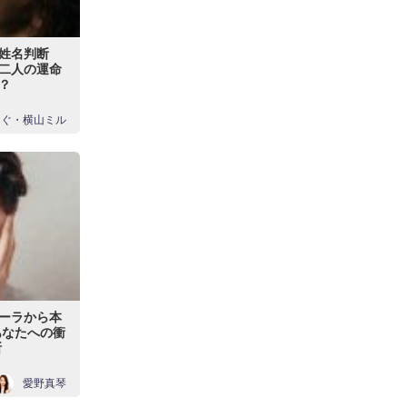
姓名判断
】二人の運命
？
んぐ・横山ミル
ーラから本
あなたへの衝
断
愛野真琴