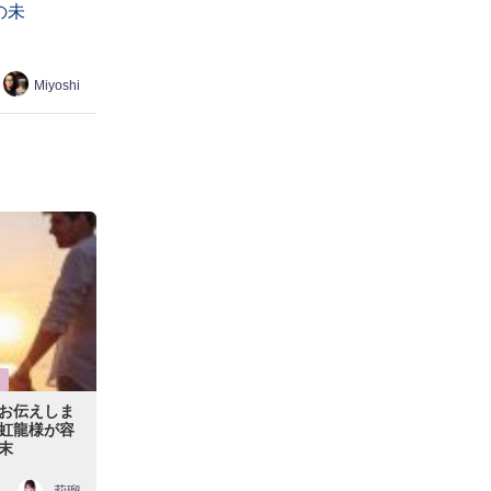
の未
Miyoshi
お伝えしま
虹龍様が容
末