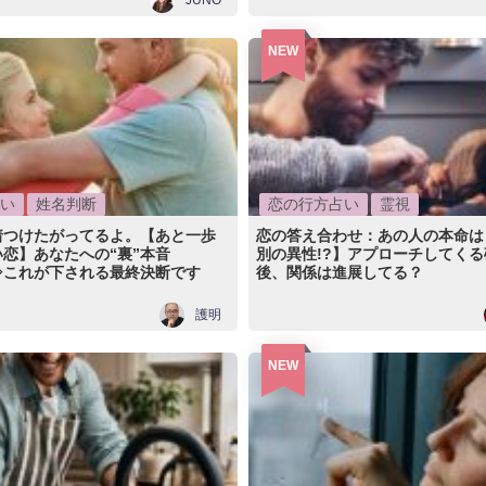
JUNO
NEW
い
姓名判断
恋の行方占い
霊視
着つけたがってるよ。【あと一歩
恋の答え合わせ：あの人の本命は
恋】あなたへの“裏”本音
別の異性!?】アプローチしてくる
⇒これが下される最終決断です
後、関係は進展してる？
護明
NEW