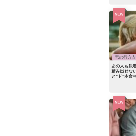
NEW
恋の行方占
あの人も決
踏み出せない
と“ド”本命
NEW