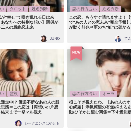
い
タロット
姓名判断
恋の行方占い
姓名判断
が“幸せ”で咲き乱れる日は来
この恋、もうすぐ晴れますよ！【
くあなたへの特別な想い】関係が
で“あの人との恋未来”完全予報
⇒二人の最終恋未来
が動く前兆⇒雨のち“虹”は架かる
JUNO
て
NEW
い
霊視
恋の行方占い
オーラ
迷走中!? 優柔不断なあの人の態
根こそぎ視えたわ。【あの人のオ
思惑⇒この恋は【両想いor片想
心網羅】浮気願望の有無/抑える
ら結末まで一挙マル視え
動/ひそかに望む関係⇒下す愛決
シークエンスはやとも