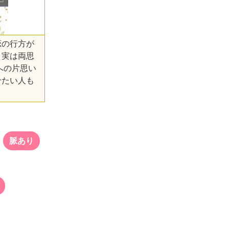
恋の行方が
 実は両思
への片思い
せたい人も
脈あり