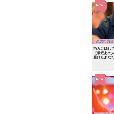
NEW
恋の行方占
巧みに隠し
【最近あの
受けたあなた
NEW