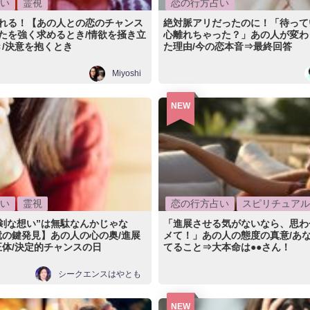
い
霊視
恋の行方占い
訪れる！【あの人との恋のチャンス
絶対脈アリだったのに！「待って
たを強く求めるとき/情欲を掻き立
心離れちゃった？」あの人が変わ
/決意を抱くとき
た理由/今の恋本音⇒最終回答
Miyoshi
NEW
い
霊視
恋の行方占い
スピリチュアル
剣な想い”は無駄なんかじゃな
「進展させる気がないなら、思わ
就の鍵発見】あの人の心の奥/進展
メて！」あの人の態度の真意/あ
体/決定的チャンスの日
てること⇒大本命は●●さん！
シークエンスはやとも
NEW