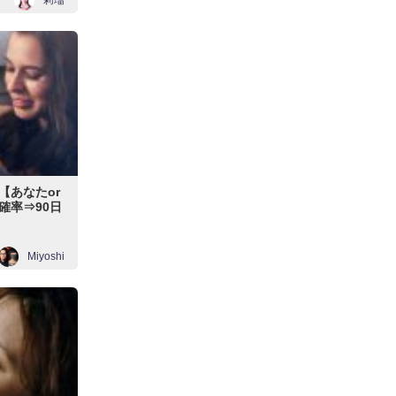
莉瑠
【あなたor
確率⇒90日
Miyoshi