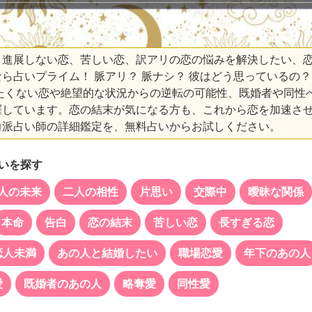
進展しない恋、苦しい恋、訳アリの恋の悩みを解決したい、
ら占いプライム！ 脈アリ？ 脈ナシ？ 彼はどう思っているの？
めたくない恋や絶望的な状況からの逆転の可能性、既婚者や同性
羅しています。恋の結末が気になる方も、これから恋を加速さ
力派占い師の詳細鑑定を、無料占いからお試しください。
いを探す
二人の未来
二人の相性
片思い
交際中
曖昧な関係
本命
告白
恋の結末
苦しい恋
長すぎる恋
恋人未満
あの人と結婚したい
職場恋愛
年下のあの人
愛
既婚者のあの人
略奪愛
同性愛