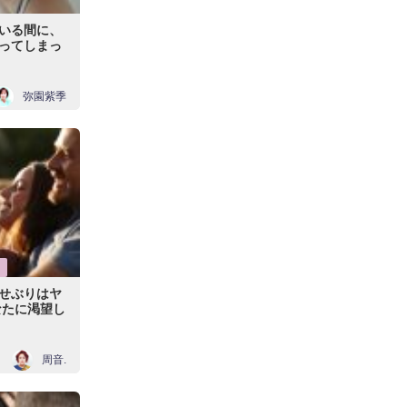
いる間に、
ってしまっ
弥園紫季
せぶりはヤ
なたに渇望し
周音.