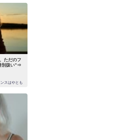
、ただのフ
特別扱い”⇒
エンスはやとも