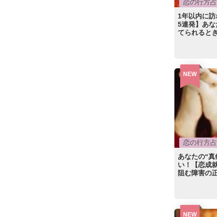
恋の行方占
1年以内に
5連発】あな
てられるとき
NEW
恋の行方占
あなたの“真
い！【恋成
阻む障害の正
NEW