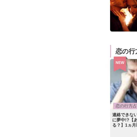
恋の行
NEW
恋の行方占
連絡できな
に夢中!?【
る？】1ヵ