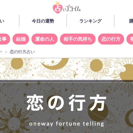
い
今日の運勢
ランキング
仕事
結婚
運命の人
相手の気持ち
恋の行方
い
恋の行方占い