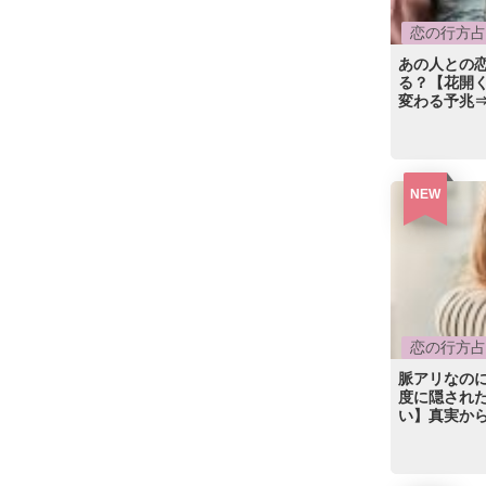
恋の行方占
あの人との恋
る？【花開
変わる予兆
NEW
恋の行方占
脈アリなのに
度に隠された
い】真実か