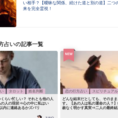
い相手？【曖昧な関係、続けた道と別の道】二つ
来を完全霊視！
方占いの記事一覧
NEW
い
タロット
姓名判断
恋の行方占い
スピリチュアル
いくらい忙しい？ それとも他の人
どんな結末だとしても、そのまま
あの人の現状⇒心の中に私はい
す。【あの人は私の運命の人？】
月以内に連絡あるかズバリ
赦なく明かす真実⇒二人の最終結