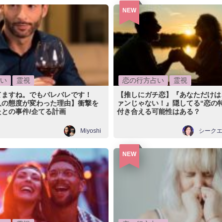
NEW
い
霊視
恋の行方占い
霊視
てますね。でもバレバレです！
【推しにガチ恋】『あなただけは
人の態度が変わった理由】衝撃を
ァンじゃない！』隠してる“恋の
との事件/企てる計画
付き合える可能性はある？
Miyoshi
シーク
NEW