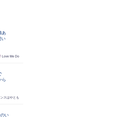
値あ
想い
Love Me Do
で
から
エンスはやとも
合のい