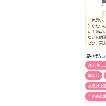
片思い、
知りたいな
い？ 諦
なども網
ぜひ、実
恋の行方占
2026年 
脈なし
友達以上
年の差恋