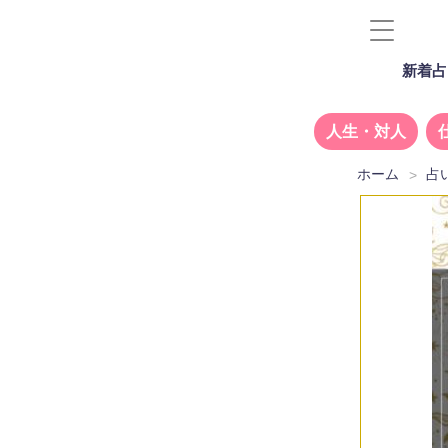
新着占
人生・対人
ホーム
占