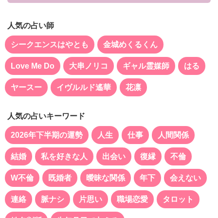
人気の占い師
シークエンスはやとも
金城めくるくん
Love Me Do
大串ノリコ
ギャル霊媒師
はる
ヤースー
イヴルルド遙華
花凛
人気の占いキーワード
2026年下半期の運勢
人生
仕事
人間関係
結婚
私を好きな人
出会い
復縁
不倫
W不倫
既婚者
曖昧な関係
年下
会えない
連絡
脈ナシ
片思い
職場恋愛
タロット