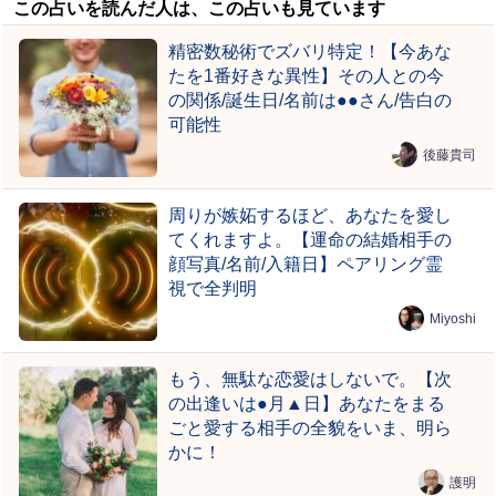
この占いを読んだ人は、この占いも見ています
精密数秘術でズバリ特定！【今あな
たを1番好きな異性】その人との今
の関係/誕生日/名前は●●さん/告白の
可能性
後藤貴司
周りが嫉妬するほど、あなたを愛し
てくれますよ。【運命の結婚相手の
顔写真/名前/入籍日】ペアリング霊
視で全判明
Miyoshi
もう、無駄な恋愛はしないで。【次
の出逢いは●月▲日】あなたをまる
ごと愛する相手の全貌をいま、明ら
かに！
護明