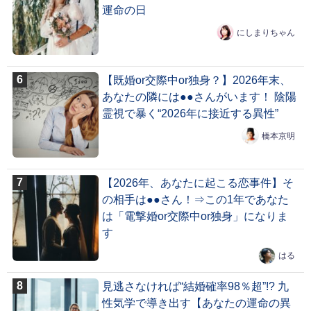
運命の日
にしまりちゃん
【既婚or交際中or独身？】2026年末、
あなたの隣には●●さんがいます！ 陰陽
霊視で暴く“2026年に接近する異性”
橋本京明
【2026年、あなたに起こる恋事件】そ
の相手は●●さん！⇒この1年であなた
は「電撃婚or交際中or独身」になりま
す
はる
見逃さなければ“結婚確率98％超”!? 九
性気学で導き出す【あなたの運命の異