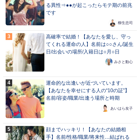
る異性⇒●●が起こったらモテ期の前兆
です
柳生忠司
高確率で結婚！【あなたを愛し、守っ
てくれる運命の人】名前は○○さん/誕生
日/出会いの場所/入籍日は○月○日
みさと動心
運命的な出逢いが近づいています。
【あなたを幸せにする人の“10の証”】
名前/容姿/職業/出逢う場所と時期
あいはら友子
顔までハッキリ！【あなたの結婚相
手】名前/性格/職業/将来性…結ばれる