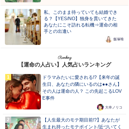
私、このまま待っていても結婚でき
る？【YES/NO】独身を貫いてきた
あなたにこそ訪れる転機⇒運命の相
手との出逢い
飯塚唯
Ranking
【運命の人占い】人気占いランキング
ドラマみたいに愛される!?【来年の誕
生日、あなたの隣にいるのは●●さん】
その人は運命の人？ この先起こるLOV
E事件
大串ノリコ
【人生最大のモテ期目前!?】あなたが
生まれ持ったモテポイント/近づいてく