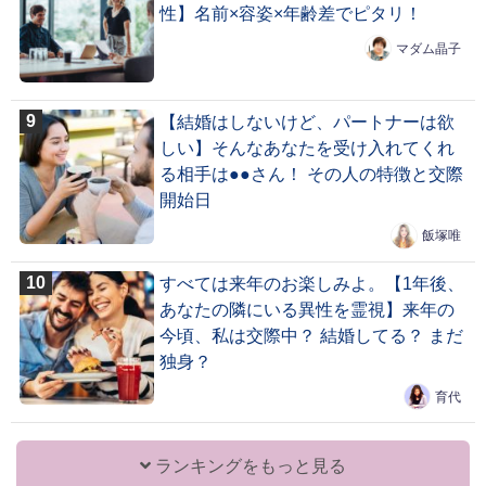
性】名前×容姿×年齢差でピタリ！
マダム晶子
【結婚はしないけど、パートナーは欲
しい】そんなあなたを受け入れてくれ
る相手は●●さん！ その人の特徴と交際
開始日
飯塚唯
すべては来年のお楽しみよ。【1年後、
あなたの隣にいる異性を霊視】来年の
今頃、私は交際中？ 結婚してる？ まだ
独身？
育代
ランキングをもっと見る