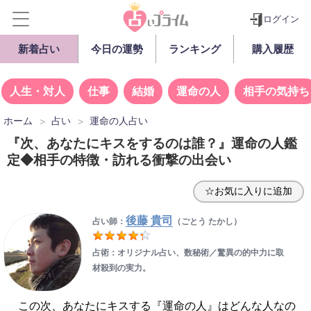
ログイン
新着占い
今日の運勢
ランキング
購入履歴
人生・対人
仕事
結婚
運命の人
相手の気持ち
ホーム
占い
運命の人占い
『次、あなたにキスをするのは誰？』運命の人鑑
定◆相手の特徴・訪れる衝撃の出会い
☆お気に入りに追加
後藤 貴司
占い師：
（ごとう たかし）
占術：オリジナル占い、数秘術／驚異の的中力に取
材殺到の実力。
この次、あなたにキスする『運命の人』はどんな人なの