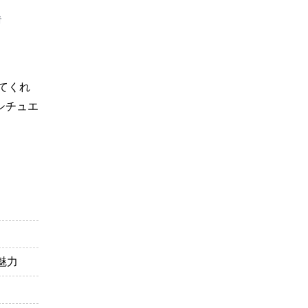
者
てくれ
シチュエ
魅力