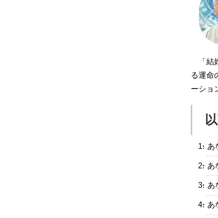
「結
る運命
ーショ
以
・あ
・あ
・あ
・あ