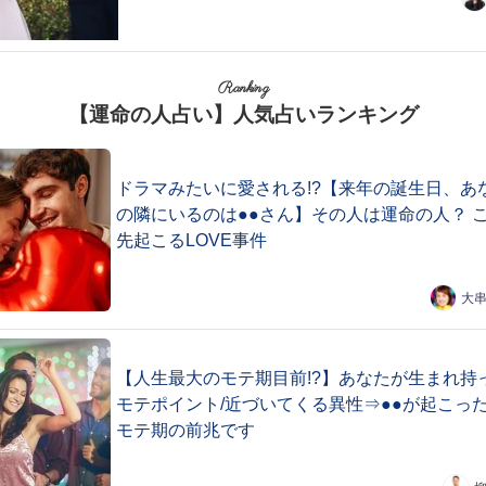
Ranking
【運命の人占い】人気占いランキング
ドラマみたいに愛される!?【来年の誕生日、あ
の隣にいるのは●●さん】その人は運命の人？ 
先起こるLOVE事件
大
【人生最大のモテ期目前!?】あなたが生まれ持
モテポイント/近づいてくる異性⇒●●が起こっ
モテ期の前兆です