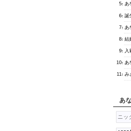
・あ
・誕
・あ
・結
・入
・あ
・み
あ