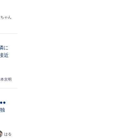
りちゃん
隣に
に接近
橋本京明
●●
r独
はる