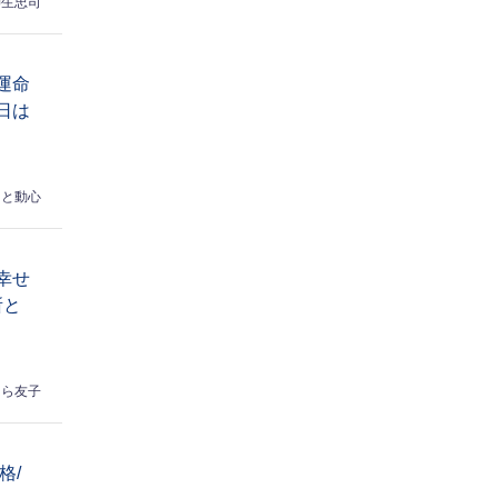
柳生忠司
運命
日は
さと動心
幸せ
所と
はら友子
格/