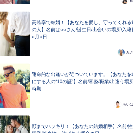
高確率で結婚！【あなたを愛し、守ってくれる
の人】名前は○○さん/誕生日/出会いの場所/入籍
○月○日
み
運命的な出逢いが近づいています。【あなたを
にする人の“10の証”】名前/容姿/職業/出逢う場
時期
あい
顔までハッキリ！【あなたの結婚相手】名前/性