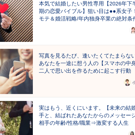
本気で結婚したい男性専用【2026年下
期の恋愛バイブル】狙い目は●●系女子
モテ＆婚活戦略/年内独身卒業の絶対条
写真を見るたび、逢いたくてたまらな
あなたを一途に想う人の【スマホの中
二人で思い出を作るために起こす行動
実はもう、近くにいます。【未来の結
手と、結ばれたあなたからのメッセー
相手の年齢/性格/職業⇒激変する人生