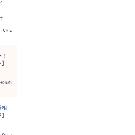
半
！
件
CHIE
い！
身】
小松孝彰
婚相
ジ】
Kreha