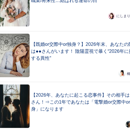
職業/将来性…結ばれる運命の日
にしま
【既婚or交際中or独身？】2026年末、あなたの
は●●さんがいます！ 陰陽霊視で暴く“2026年
する異性”
【2026年、あなたに起こる恋事件】その相手は
さん！⇒この1年であなたは「電撃婚or交際中o
身」になります