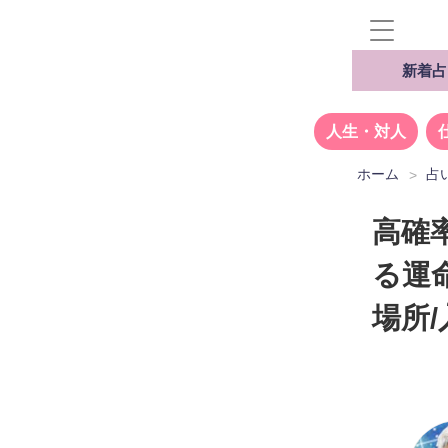
新着占
人生・対人
ホーム
占
高確
る運
場所/