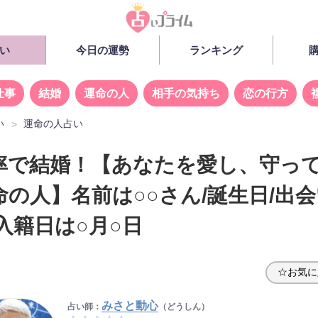
い
今日の運勢
ランキング
仕事
結婚
運命の人
相手の気持ち
恋の行方
い
運命の人占い
率で結婚！【あなたを愛し、守っ
命の人】名前は○○さん/誕生日/出
入籍日は○月○日
☆お気に
みさと動心
占い師：
（どうしん）