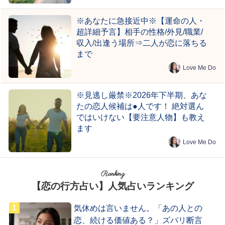
※あなたに急接近中※【運命の人・
超詳細予言】相手の性格/外見/職業/
収入/出逢う場所⇒二人が恋に落ちる
まで
Love Me Do
※見逃し厳禁※2026年下半期、あな
たの恋人候補は●人です！ 絶対選ん
ではいけない【要注意人物】も教え
ます
Love Me Do
Ranking
【恋の行方占い】人気占いランキング
気休めは言いません。「あの人との
恋、続ける価値ある？」ズバリ断言