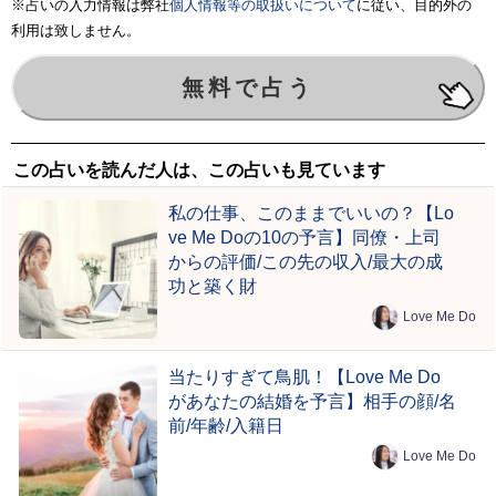
※占いの入力情報は弊社
個人情報等の取扱いについて
に従い、目的外の
利用は致しません。
この占いを読んだ人は、この占いも見ています
私の仕事、このままでいいの？【Lo
ve Me Doの10の予言】同僚・上司
からの評価/この先の収入/最大の成
功と築く財
Love Me Do
当たりすぎて鳥肌！【Love Me Do
があなたの結婚を予言】相手の顔/名
前/年齢/入籍日
Love Me Do