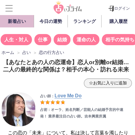
ログイン
新着占い
今日の運勢
ランキング
購入履歴
人生・対人
仕事
結婚
運命の人
相手の気持ち
ホーム
占い
恋の行方占い
【あなたとあの人の恋運命】恋人or別離or結婚…
二人の最終的な関係は？相手の本心・訪れる未来
☆お気に入りに追加
Love Me Do
占い師：
占術：オーラ、姓名判断／
芸能人の結婚予言的中連
発！ 業界最注目の占い師。吉本興業所属
この恋の「未来」について、私は決して言葉を濁したり