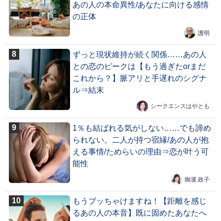
あの人の本命異性/あなたに向ける感情
の正体
護明
ずっと現状維持が続く関係……あの人
との恋のピークは【もう過ぎたorまだ
これから？】脈アリと手遅れのシグナ
ル⇒結末
シークエンスはやとも
1％も結ばれる気がしない……でも諦め
られない。二人が持つ宿縁/あの人が抱
える事情/ためらいの理由⇒恋が叶う可
能性
御瀧 政子
もうブッちゃけますね！【距離を感じ
るあの人の本音】既に固めたあなたへ