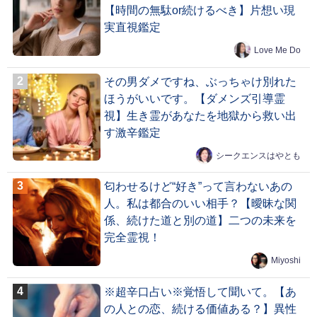
【時間の無駄or続けるべき】片想い現
実直視鑑定
Love Me Do
その男ダメですね、ぶっちゃけ別れた
ほうがいいです。【ダメンズ引導霊
視】生き霊があなたを地獄から救い出
す激辛鑑定
シークエンスはやとも
匂わせるけど“好き”って言わないあの
人。私は都合のいい相手？【曖昧な関
係、続けた道と別の道】二つの未来を
完全霊視！
Miyoshi
※超辛口占い※覚悟して聞いて。【あ
の人との恋、続ける価値ある？】異性