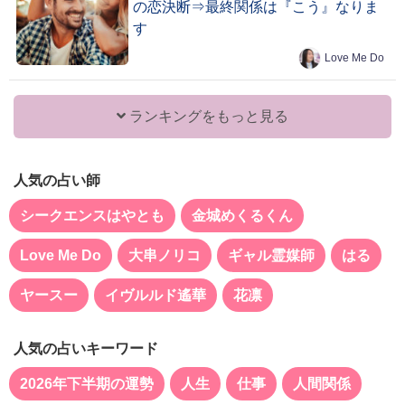
の恋決断⇒最終関係は『こう』なりま
す
Love Me Do
ランキングをもっと見る
人気の占い師
シークエンスはやとも
金城めくるくん
Love Me Do
大串ノリコ
ギャル霊媒師
はる
ヤースー
イヴルルド遙華
花凛
人気の占いキーワード
2026年下半期の運勢
人生
仕事
人間関係