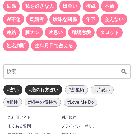
結婚
私を好きな人
出会い
復縁
不倫
W不倫
既婚者
曖昧な関係
年下
会えない
連絡
脈ナシ
片思い
職場恋愛
タロット
姓名判断
生年月日で占える
#占い
#恋の行方占い
#占星術
#片思い
#相性
#相手の気持ち
#Love Me Do
ご利用ガイド
利用規約
よくある質問
プライバシーポリシー