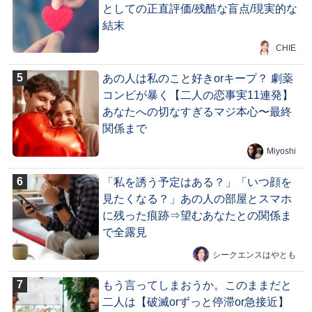
としての正直評価/残酷な盲点/現実的な
結末
CHIE
あの人は私のこと好きorキープ？ 劇薬
コンビが暴く【二人の恋事実11連発】
あなたへの切なすぎるマジ本心〜最終
関係まで
Miyoshi
「私を誘う予定はある？」「いつ顔を
見たくなる？」あの人の部屋とスマホ
に残った痕跡⇒望むあなたとの関係ま
で全露見
シークエンスはやとも
もう言ってしまおうか。このままだと
二人は【破滅orずっと停滞or急接近】