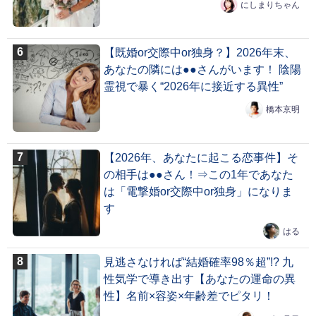
にしまりちゃん
【既婚or交際中or独身？】2026年末、
あなたの隣には●●さんがいます！ 陰陽
霊視で暴く“2026年に接近する異性”
橋本京明
【2026年、あなたに起こる恋事件】そ
の相手は●●さん！⇒この1年であなた
は「電撃婚or交際中or独身」になりま
す
はる
見逃さなければ“結婚確率98％超”!? 九
性気学で導き出す【あなたの運命の異
性】名前×容姿×年齢差でピタリ！