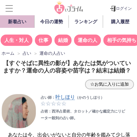
ログイン
新着占い
今日の運勢
ランキング
購入履歴
人生・対人
仕事
結婚
運命の人
相手の気持ち
ホーム
占い
運命の人占い
【すぐそばに異性の影が】あなたは気がついてい
ますか？運命の人の容姿や苗字は？結末は結婚？
☆お気に入りに追加
叶しほり
占い師：
（かのうしほり）
占術：西洋占星術、タロット／確かな鑑定力にリピ
ーター殺到の占い師。
あなたは今、出会いがないと自分の年齢を鑑みて少し落