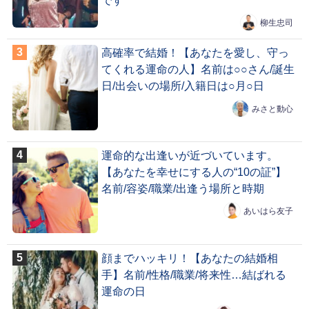
です
柳生忠司
高確率で結婚！【あなたを愛し、守っ
てくれる運命の人】名前は○○さん/誕生
日/出会いの場所/入籍日は○月○日
みさと動心
運命的な出逢いが近づいています。
【あなたを幸せにする人の“10の証”】
名前/容姿/職業/出逢う場所と時期
あいはら友子
顔までハッキリ！【あなたの結婚相
手】名前/性格/職業/将来性…結ばれる
運命の日