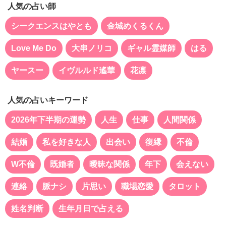
人気の占い師
シークエンスはやとも
金城めくるくん
Love Me Do
大串ノリコ
ギャル霊媒師
はる
ヤースー
イヴルルド遙華
花凛
人気の占いキーワード
2026年下半期の運勢
人生
仕事
人間関係
結婚
私を好きな人
出会い
復縁
不倫
W不倫
既婚者
曖昧な関係
年下
会えない
連絡
脈ナシ
片思い
職場恋愛
タロット
姓名判断
生年月日で占える