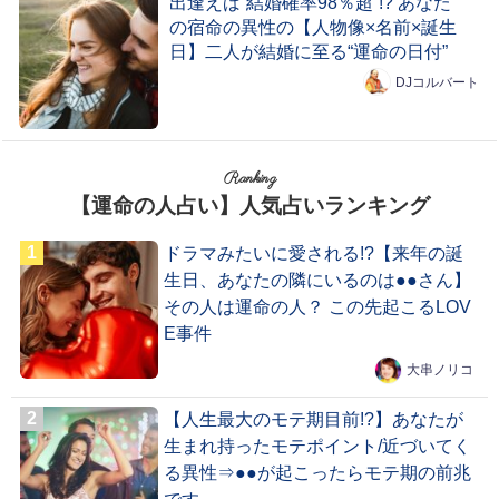
出逢えば“結婚確率98％超”!? あなた
の宿命の異性の【人物像×名前×誕生
日】二人が結婚に至る“運命の日付”
DJコルバート
Ranking
【運命の人占い】人気占いランキング
ドラマみたいに愛される!?【来年の誕
生日、あなたの隣にいるのは●●さん】
その人は運命の人？ この先起こるLOV
E事件
大串ノリコ
【人生最大のモテ期目前!?】あなたが
生まれ持ったモテポイント/近づいてく
る異性⇒●●が起こったらモテ期の前兆