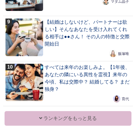
マダム晶子
【結婚はしないけど、パートナーは欲
しい】そんなあなたを受け入れてくれ
る相手は●●さん！ その人の特徴と交際
開始日
飯塚唯
すべては来年のお楽しみよ。【1年後、
あなたの隣にいる異性を霊視】来年の
今頃、私は交際中？ 結婚してる？ まだ
独身？
育代
ランキングをもっと見る