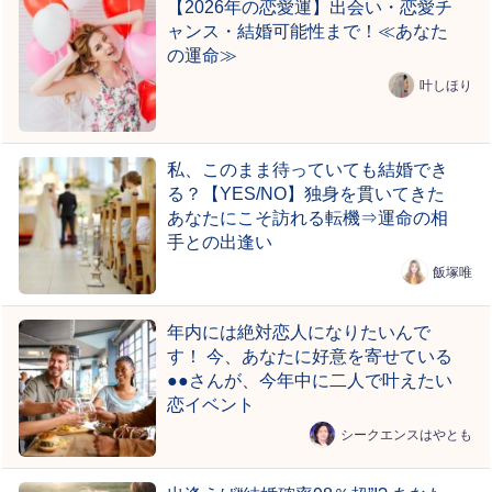
【2026年の恋愛運】出会い・恋愛チ
ャンス・結婚可能性まで！≪あなた
の運命≫
叶しほり
私、このまま待っていても結婚でき
る？【YES/NO】独身を貫いてきた
あなたにこそ訪れる転機⇒運命の相
手との出逢い
飯塚唯
年内には絶対恋人になりたいんで
す！ 今、あなたに好意を寄せている
●●さんが、今年中に二人で叶えたい
恋イベント
シークエンスはやとも