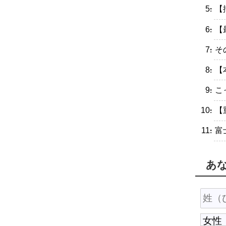
・【
・【
・そ
・【
・こ
・【
・富
あ