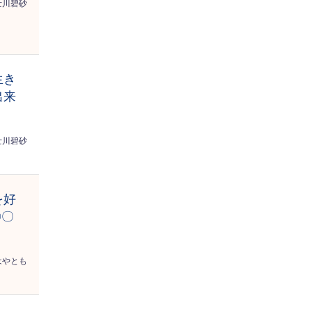
士川碧砂
生き
出来
士川碧砂
を好
〇〇
はやとも