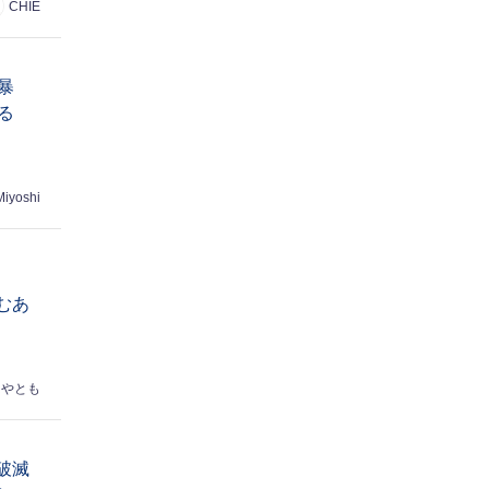
CHIE
暴
る
Miyoshi
むあ
はやとも
破滅