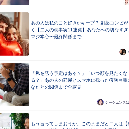
あの人は私のこと好きorキープ？ 劇薬コンビが
く【二人の恋事実11連発】あなたへの切なすぎ
マジ本心〜最終関係まで
「私を誘う予定はある？」「いつ顔を見たくな
る？」あの人の部屋とスマホに残った痕跡⇒望
なたとの関係まで全露見
シークエンス
もう言ってしまおうか。このままだと二人は【