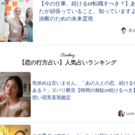
【今の仕事、続けるor転職すべき？】
たが頑張っていること、知っています
決断のための未来霊視
富
Ranking
【恋の行方占い】人気占いランキング
気休めは言いません。「あの人との恋、続ける
ある？」ズバリ断言【時間の無駄or続けるべき
想い現実直視鑑定
Love