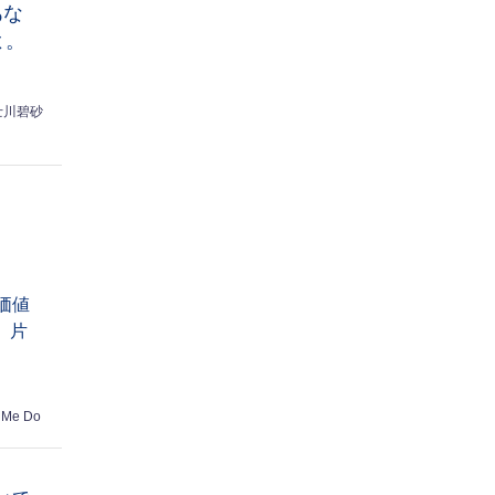
あな
よ。
士川碧砂
価値
】片
 Me Do