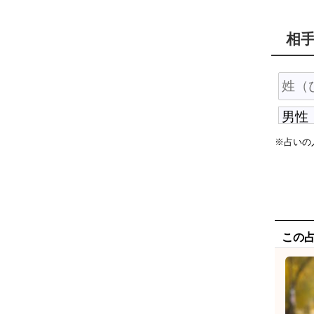
相
※占いの
この