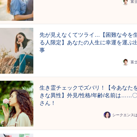
富
先が見えなくてツライ…【困難な今を
る人限定】あなたの人生に幸運を運ぶ
事
富
生き霊チェックでズバリ！【今あなた
きな異性】外見/性格/年齢/名前は……
さん！
シークエンス