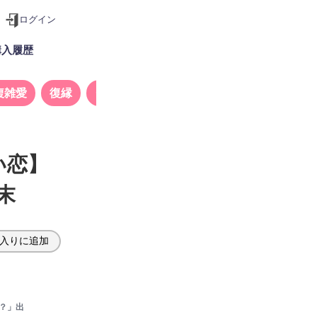
ログイン
購入履歴
複雑愛
復縁
タロット
い恋】
末
入りに追加
？」出