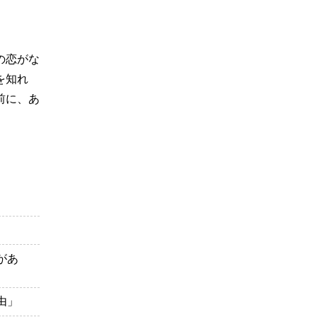
の恋がな
を知れ
前に、あ
があ
由」