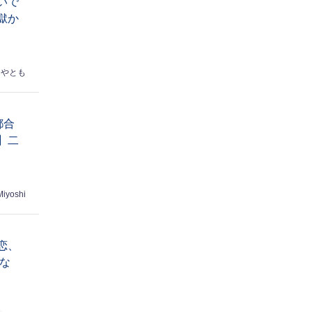
いで
獄か
はやとも
都合
】二
Miyoshi
恋、
な