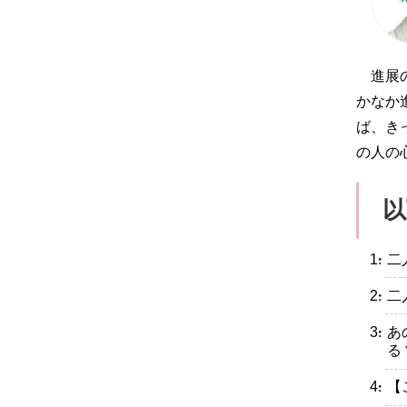
進展
かなか
ば、き
の人の
以
・二
・二
・あ
る
・【