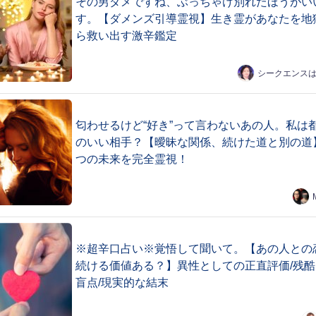
その男ダメですね、ぶっちゃけ別れたほうがい
す。【ダメンズ引導霊視】生き霊があなたを地
ら救い出す激辛鑑定
シークエンス
匂わせるけど“好き”って言わないあの人。私は
のいい相手？【曖昧な関係、続けた道と別の道
つの未来を完全霊視！
※超辛口占い※覚悟して聞いて。【あの人との
続ける価値ある？】異性としての正直評価/残酷
盲点/現実的な結末