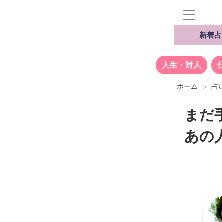
新着占
人生・対人
ホーム
占
まだ
あの