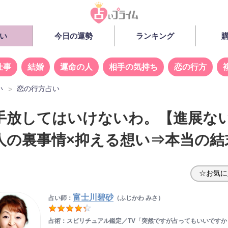
い
今日の運勢
ランキング
仕事
結婚
運命の人
相手の気持ち
恋の行方
い
恋の行方占い
手放してはいけないわ。【進展な
人の裏事情×抑える想い⇒本当の結
☆お気に
富士川碧砂
占い師：
（ふじかわ みさ）
占術：スピリチュアル鑑定／TV「突然ですが占ってもいいですか