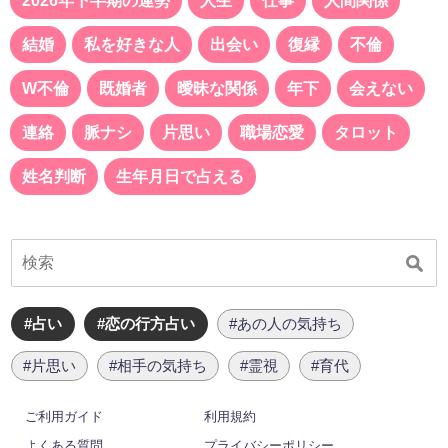
2026年下半期の運勢
人生
仕事
人間関係
結婚
私を好きな人
出会い
復縁
不倫
W不倫
既婚者
曖昧な関係
年下
会えない
連絡
脈ナシ
片思い
職場恋愛
タロット
姓名判断
生年月日で占える
#占い
#恋の行方占い
#あの人の気持ち
#片思い
#相手の気持ち
#霊視
#育代
ご利用ガイド
利用規約
よくある質問
プライバシーポリシー