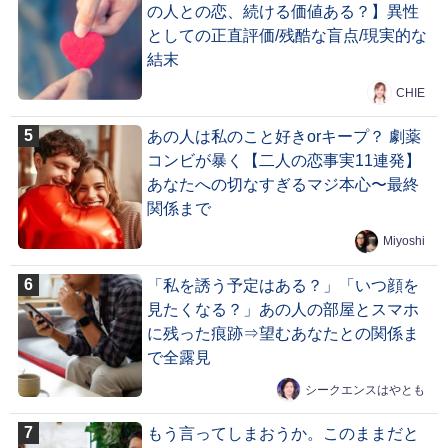
の人との恋、続ける価値ある？】異性
としての正直評価/残酷な盲点/現実的な
結末
CHIE
あの人は私のこと好きorキープ？ 劇薬
コンビが暴く【二人の恋事実11連発】
あなたへの切なすぎるマジ本心〜最終
関係まで
Miyoshi
「私を誘う予定はある？」「いつ顔を
見たくなる？」あの人の部屋とスマホ
に残った痕跡⇒望むあなたとの関係ま
で全露見
シークエンスはやとも
もう言ってしまおうか。このままだと