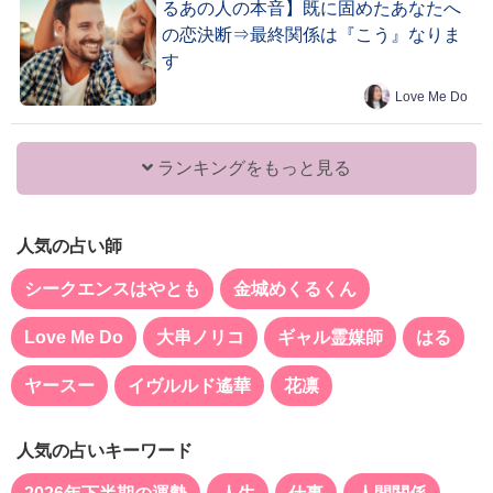
るあの人の本音】既に固めたあなたへ
の恋決断⇒最終関係は『こう』なりま
す
Love Me Do
ランキングをもっと見る
人気の占い師
シークエンスはやとも
金城めくるくん
Love Me Do
大串ノリコ
ギャル霊媒師
はる
ヤースー
イヴルルド遙華
花凛
人気の占いキーワード