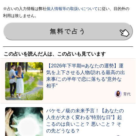
※占いの入力情報は弊社
個人情報等の取扱いについて
に従い、目的外の
利用は致しません。
この占いを読んだ人は、この占いも見ています
【2026年下半期∞あなたの運勢】運
気を上下させる人物/訪れる最高の出
来事/この半年で恋に落ちる“意外な
相手”
育代
バケモノ級の未来予言！【あなたの
人生が大きく変わる“特別な日”】起
こるのは良いこと？ 悪いこと？ そ
の先どうなる？