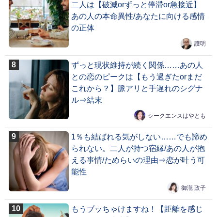
二人は【破滅orずっと停滞or急接近】
あの人の本命異性/あなたに向ける感情
の正体
護明
ずっと現状維持が続く関係……あの人
との恋のピークは【もう過ぎたorまだ
これから？】脈アリと手遅れのシグナ
ル⇒結末
シークエンスはやとも
1％も結ばれる気がしない……でも諦め
られない。二人が持つ宿縁/あの人が抱
える事情/ためらいの理由⇒恋が叶う可
能性
御瀧 政子
もうブッちゃけますね！【距離を感じ