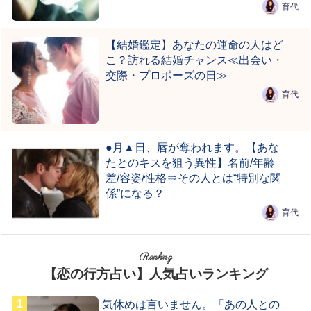
育代
【結婚鑑定】あなたの運命の人はど
こ？訪れる結婚チャンス≪出会い・
交際・プロポーズの日≫
育代
●月▲日、唇が奪われます。【あな
たとのキスを狙う異性】名前/年齢
差/容姿/性格⇒その人とは“特別な関
係”になる？
育代
Ranking
【恋の行方占い】人気占いランキング
気休めは言いません。「あの人との