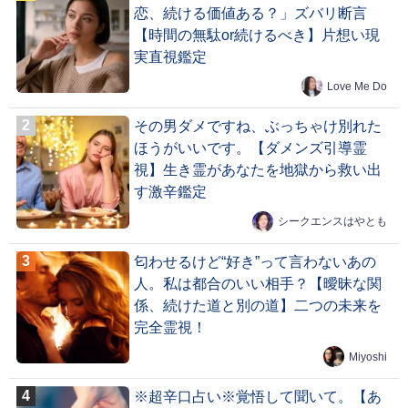
恋、続ける価値ある？」ズバリ断言
【時間の無駄or続けるべき】片想い現
実直視鑑定
Love Me Do
その男ダメですね、ぶっちゃけ別れた
ほうがいいです。【ダメンズ引導霊
視】生き霊があなたを地獄から救い出
す激辛鑑定
シークエンスはやとも
匂わせるけど“好き”って言わないあの
人。私は都合のいい相手？【曖昧な関
係、続けた道と別の道】二つの未来を
完全霊視！
Miyoshi
※超辛口占い※覚悟して聞いて。【あ