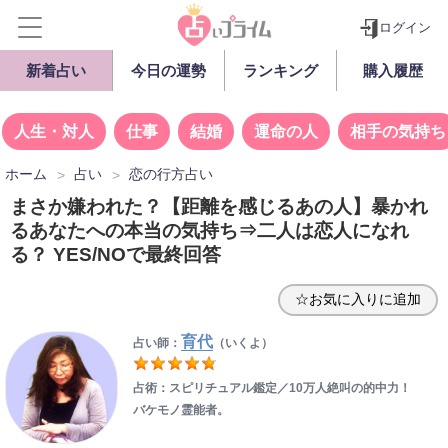
ログイン
新着占い
今日の運勢
ランキング
購入履歴
人生・対人
仕事
結婚
運命の人
相手の気持ち
ホーム
占い
恋の行方占い
まさか嫌われた？【距離を感じるあの人】暴かれ
るあなたへの本当の気持ち⇒二人は恋人になれ
る？ YES/NOで最終回答
☆お気に入りに追加
育代
占い師：
（いくよ）
占術：スピリチュアル鑑定／10万人絶叫の的中力！
バケモノ霊能者。