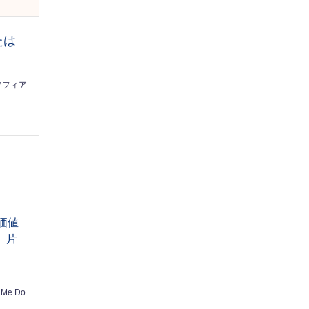
たは
ソフィア
価値
】片
 Me Do