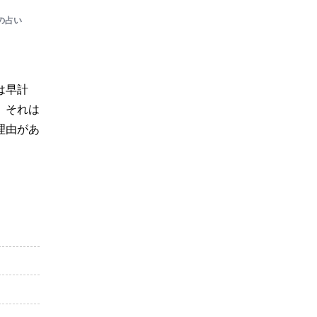
の占い
は早計
 それは
理由があ