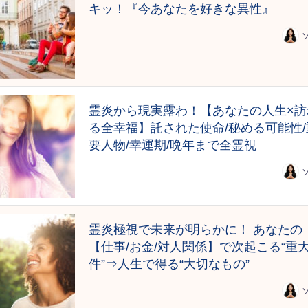
キッ！『今あなたを好きな異性』
霊炎から現実露わ！【あなたの人生×訪
る全幸福】託された使命/秘める可能性/
要人物/幸運期/晩年まで全霊視
霊炎極視で未来が明らかに！ あなたの
【仕事/お金/対人関係】で次起こる“重
件”⇒人生で得る“大切なもの”