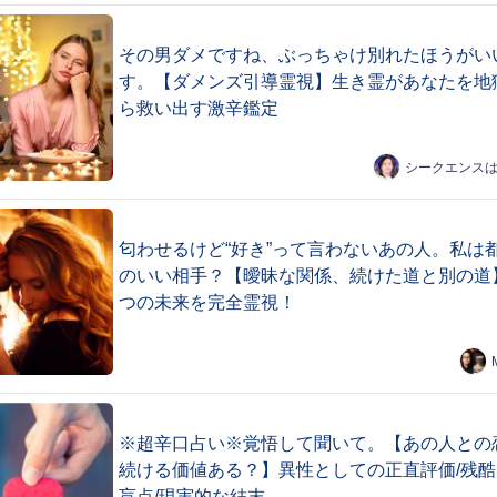
その男ダメですね、ぶっちゃけ別れたほうがい
す。【ダメンズ引導霊視】生き霊があなたを地
ら救い出す激辛鑑定
シークエンス
匂わせるけど“好き”って言わないあの人。私は
のいい相手？【曖昧な関係、続けた道と別の道
つの未来を完全霊視！
※超辛口占い※覚悟して聞いて。【あの人との
続ける価値ある？】異性としての正直評価/残酷
盲点/現実的な結末