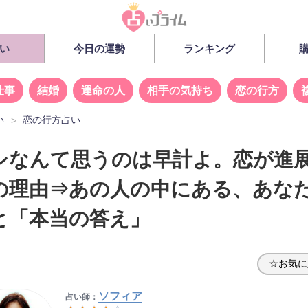
い
今日の運勢
ランキング
仕事
結婚
運命の人
相手の気持ち
恋の行方
い
恋の行方占い
シなんて思うのは早計よ。恋が進
の理由⇒あの人の中にある、あな
と「本当の答え」
☆お気に
ソフィア
占い師：