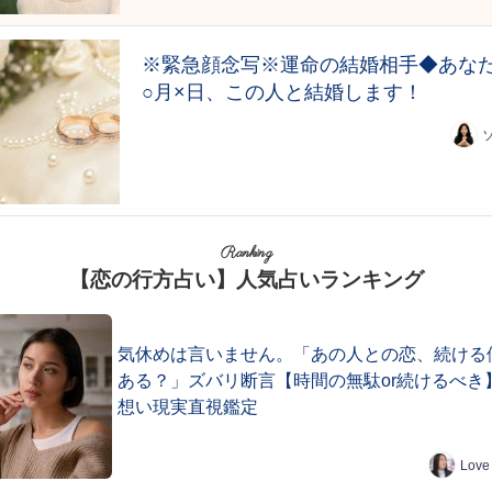
※緊急顔念写※運命の結婚相手◆あな
○月×日、この人と結婚します！
Ranking
【恋の行方占い】人気占いランキング
気休めは言いません。「あの人との恋、続ける
ある？」ズバリ断言【時間の無駄or続けるべき
想い現実直視鑑定
Love