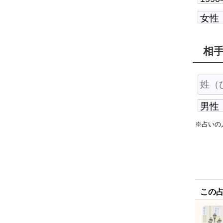
相
※占いの
この