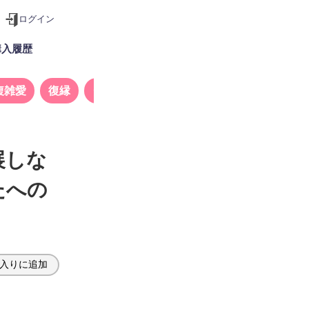
ログイン
購入履歴
複雑愛
復縁
タロット
展しな
たへの
入りに追加