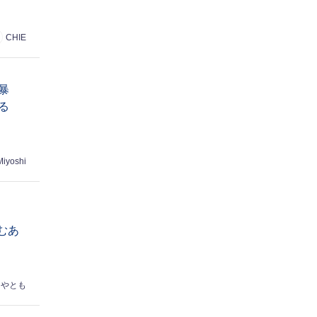
CHIE
暴
る
Miyoshi
むあ
はやとも