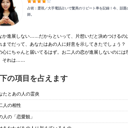
占術：霊視／大手電話占いで驚異のリピート率を記録！今、話題
師。
なか進展しない……だからといって、片想いだと決めつけるの
れまでだって、あなたはあの人に好意を示してきたでしょう？
の心にちゃんと届いてるはず。お二人の恋が進展しないのには
。それは……
下の項目を占えます
なたとあの人の霊炎
二人の相性
の人の「恋愛観」