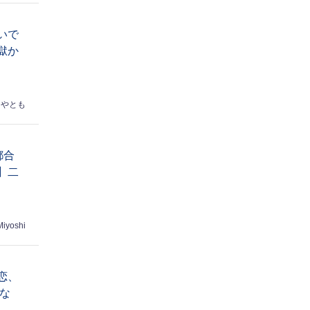
いで
獄か
はやとも
都合
】二
Miyoshi
恋、
な