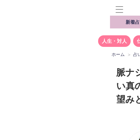
新着占
人生・対人
ホーム
占
脈ナ
い真
望み