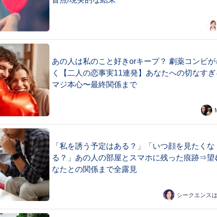
あの人は私のこと好きorキープ？ 劇薬コンビが
く【二人の恋事実11連発】あなたへの切なすぎ
マジ本心〜最終関係まで
「私を誘う予定はある？」「いつ顔を見たくな
る？」あの人の部屋とスマホに残った痕跡⇒望
なたとの関係まで全露見
シークエンス