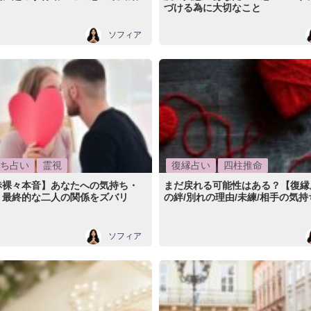
づける為に大切なこと
ソフィア
ち占い
霊視
復縁占い
四柱推命
赤裸々本音】あなたへの気持ち・
まだ戻れる可能性はある？【復縁
・最終的な二人の関係をズバリ
の絆/別れの理由/未練/相手の気持
ソフィア