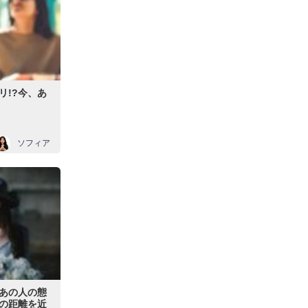
リ!?今、あ
ソフィア
あの人の態
の距離を近