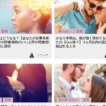
霊視
夜の占い
霊視
収はどうなる？【あなたの仕事未来
かなり本気ね。彼が強く求めてる
の評価/相性のいい上司や同僚/訪
たの【心or体？】 3ヵ月以内の
期と成功
結ばれるとき
ソフィア
霊視
恋の行方占い
霊視