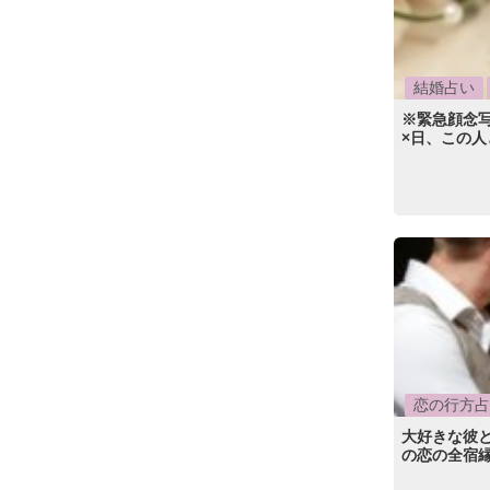
結婚占い
※緊急顔念
×日、この
恋の行方占
大好きな彼
の恋の全宿縁