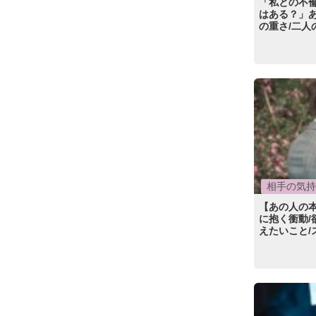
「私との不
はある？」
の重さ/二人
相手の気持
【あの人の
に抱く衝動/
えたいこと/