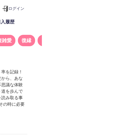
ログイン
購入履歴
複雑愛
復縁
タロット
ト率を記録！
だから、あな
不思議な体験
う道を歩んで
を読み取る事
その時に必要