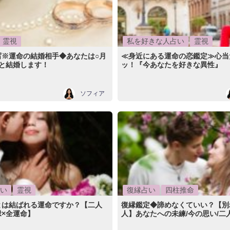
霊視
私を好きな人占い
霊視
写※運命の結婚相手◆あなたは○月
≪身近にある運命の恋鑑定≫心当
人と結婚します！
ッ！『今あなたを好きな異性』
ソフィア
い
霊視
復縁占い
四柱推命
とは結ばれる運命ですか？【二人
復縁鑑定◆諦めなくていい？【別
×全運命】
人】あなたへの未練/今の思い/二