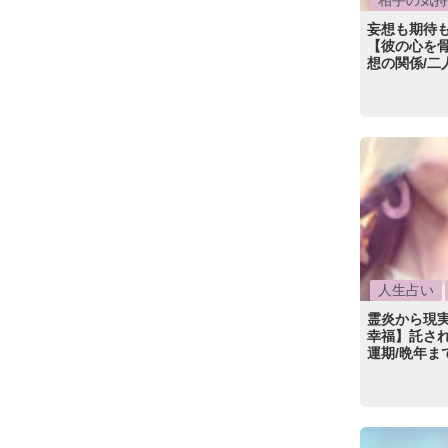
相手の気持
妄想も期待も
【彼の心を
想の関係/二
人生占い
霊炎から現
幸福】託され
運期/晩年ま