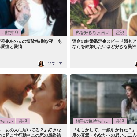
四柱推命
私を好きな人占い
霊視
霊視◆あの人の情欲/特別な夜、あ
運命の結婚鑑定◆スピード婚もア
る愛撫と愛情
なたを結婚したいほど好きな異性
ソフィア
ち占い
霊視
相手の気持ち占い
霊視
ち…あの人に届いてる？』好きな
『もしかして、一線引かれた？』
次に起こす行動⇒この恋の最終結
度の真意・あなたへの思い…二人