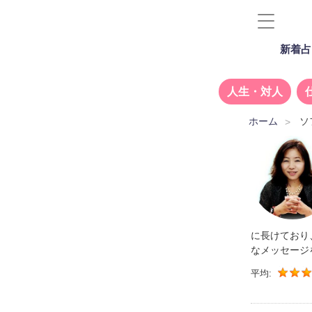
新着占
人生・対人
ホーム
ソ
に長けており
なメッセージ
平均: