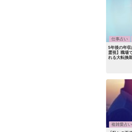
仕事占い
5年後の年
霊視】職場で
れる大転換
複雑愛占い