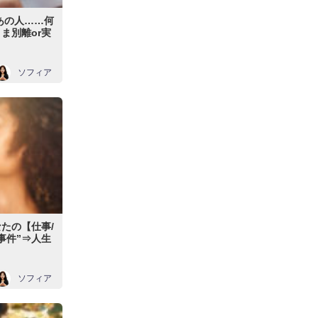
あの人……何
ま別離or実
ソフィア
たの【仕事/
事件”⇒人生
ソフィア