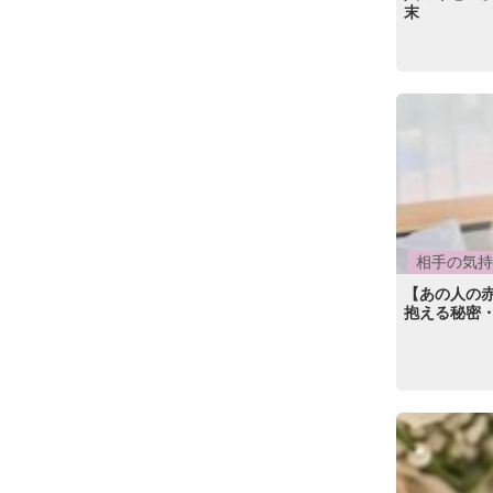
末
相手の気持
【あの人の
抱える秘密