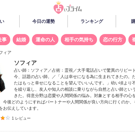
い
今日の運勢
ランキング
仕事
結婚
運命の人
相手の気持ち
恋の行方
フィア
ソフィア
占い師：
ソフィア
／占術：霊視／大手電話占いで驚異のリピー
今、話題の占い師。／「人は幸せになる為に生まれてきたの。
たはもっと幸せになることを望んでいいんです。」幼い頃より
を繰り返し、友人や知人の相談に乗りながら自然と占い師とい
きた。得意分野は恋愛や人間関係の悩み。対象とする相手の心
、今後どのようにすればパートナーや人間関係が良い方向に行くのか、
をお伝えしています。
1 レビュー