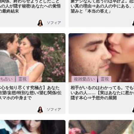
倫関係、終わらせようとしたこと
脈ナシなんて思うのは早計よ。恋
あの人が隠す秘密/あなたへの覚悟
い真の理由⇒あの人の中にある、
の最終結末
望みと「本当の答え」
ソフィア
ち占い
霊視
複雑愛占い
霊視
本心を知り尽くす究極占】あなた
相手がいるのはわかってる。でも
欲望/妄想/特別な想い/望む関係/伝
いあの人……【実はあなたに惹か
スマホの中身まで
隠す本心⇒予想外の展開
ソフィア