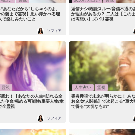
ち占い
霊視
恋の行方占い
霊視
“あなただから”しちゃうのよ。
返信ナシ/既読スルー/音信不通の
骨の髄まで霊視】思い浮かべる理
か理由があるの？ 二人は【このま
人で楽しみたいこと
は両想い】ズバリ霊視
ソフィア
霊視
人生占い
霊視
実露わ！【あなたの人生×訪れる全
霊炎極視で未来が明らかに！ あな
た使命/秘める可能性/重要人物/幸
お金/対人関係】で次起こる“重大
で全霊視
で得る“大切なもの”
ソフィア