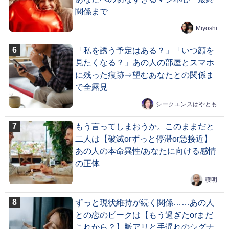
関係まで
Miyoshi
「私を誘う予定はある？」「いつ顔を
見たくなる？」あの人の部屋とスマホ
に残った痕跡⇒望むあなたとの関係ま
で全露見
シークエンスはやとも
もう言ってしまおうか。このままだと
二人は【破滅orずっと停滞or急接近】
あの人の本命異性/あなたに向ける感情
の正体
護明
ずっと現状維持が続く関係……あの人
との恋のピークは【もう過ぎたorまだ
これから？】脈アリと手遅れのシグナ