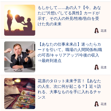
もしかして……あの人？【今、あな
たに“片想い”してる異性】カードが
示す、その人の外見/性格/告白を受
けた先の未来
花凛
【あなたの仕事未来占】迷ったらカ
ードを引いて。職場の人間関係/転職
の可否/キャリアアップ/今後の収入
⇒最終到達点
花凛
花凛のタロット未来予言！【あなた
の人生、次に何が起こる？】近々訪
れる、大事なものを手に入れるチャ
ンス
花凛