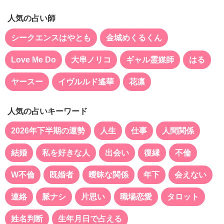
人気の占い師
シークエンスはやとも
金城めくるくん
Love Me Do
大串ノリコ
ギャル霊媒師
はる
ヤースー
イヴルルド遙華
花凛
人気の占いキーワード
2026年下半期の運勢
人生
仕事
人間関係
結婚
私を好きな人
出会い
復縁
不倫
W不倫
既婚者
曖昧な関係
年下
会えない
連絡
脈ナシ
片思い
職場恋愛
タロット
姓名判断
生年月日で占える