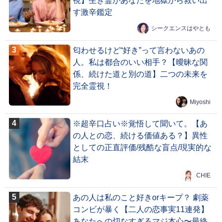
視】生き霊があなたを地獄から救い出
す激辛鑑定
シークエンスはやとも
匂わせるけど“好き”って言わないあの
人。私は都合のいい相手？【曖昧な関
係、続けた道と別の道】二つの未来を
完全霊視！
Miyoshi
※超辛口占い※覚悟して聞いて。【あ
の人との恋、続ける価値ある？】異性
としての正直評価/残酷な盲点/現実的な
結末
CHIE
あの人は私のこと好きorキープ？ 劇薬
コンビが暴く【二人の恋事実11連発】
あなたへの切なすぎるマジ本心〜最終