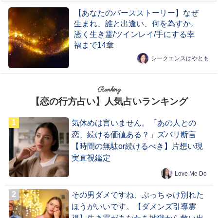
【あなたのバースストーリー】なぜ
生まれ、誰と出逢い、何を為すか。
憑く生き霊/ツインレイ/手にする幸
福まで14章
シークエンスはやとも
Ranking
【恋の行方占い】人気占いランキング
気休めは言いません。「あの人との
恋、続ける価値ある？」ズバリ断言
【時間の無駄or続けるべき】片想い現
実直視鑑定
Love Me Do
その男ダメですね、ぶっちゃけ別れた
ほうがいいです。【ダメンズ引導霊