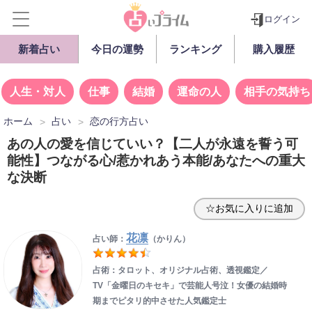
ログイン
新着占い
今日の運勢
ランキング
購入履歴
人生・対人
仕事
結婚
運命の人
相手の気持ち
ホーム
占い
恋の行方占い
あの人の愛を信じていい？【二人が永遠を誓う可
能性】つながる心/惹かれあう本能/あなたへの重大
な決断
☆お気に入りに追加
花凛
占い師：
（かりん）
占術：タロット、オリジナル占術、透視鑑定／
TV「金曜日のキセキ」で芸能人号泣！女優の結婚時
期までピタリ的中させた人気鑑定士