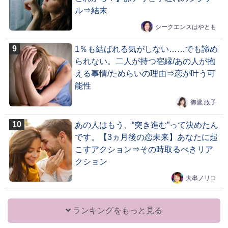
ル⇒結末
シークエンスはやとも
1％も結ばれる気がしない……でも諦め
られない。二人が持つ宿縁/あの人が抱
える事情/ためらいの理由⇒恋が叶う可
能性
御瀧 政子
あの人はもう、“突き進む”って決めたん
です。【3ヵ月後の恋未来】あなたに起
こすアクション⇒その時取るべきリア
クション
大串ノリコ
ランキングをもっと見る