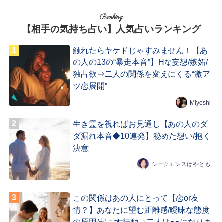
Ranking
【相手の気持ち占い】人気占いランキング
触れたらヤケドじゃすみません！【あ
の人の13の“暴走本音”】Hな妄想/嫉妬/
独占欲⇒二人の関係を変えにくる“激ア
ツ恋展開”
Miyoshi
生き霊を視ればお見通し【あの人のダ
ダ漏れ本音◆10連発】秘めた想い/抱く
決意
シークエンスはやとも
この関係はあの人にとって【恋or友
情？】あなたに望む距離感/曖昧な態度
の原因/起こす行動⇒二人は●●になりま