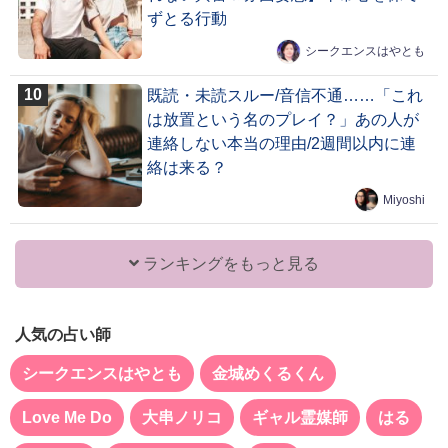
ずとる行動
シークエンスはやとも
既読・未読スルー/音信不通……「これ
は放置という名のプレイ？」あの人が
連絡しない本当の理由/2週間以内に連
絡は来る？
Miyoshi
ランキングをもっと見る
人気の占い師
シークエンスはやとも
金城めくるくん
Love Me Do
大串ノリコ
ギャル霊媒師
はる