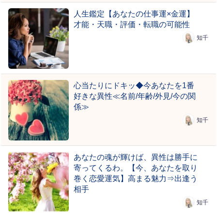
人生鑑定【あなたの仕事運×金運】
才能・天職・評価・転職の可能性
知千
心当たりにドキッ◆今あなたを1番
好きな異性≪名前/年齢/外見/今の関
係≫
知千
あなたの魂が輝けば、異性は勝手に
寄ってくるわ。【今、あなたを取り
巻く恋愛運気】高まる魅力⇒出逢う
相手
知千