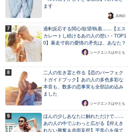
ます
JUNO
過剰反応する関心/欲望/執着……【エス
カレートし続けるあの人の想い・TOP1
0】暴走寸前の愛情の矛先は、あなた？
シークエンスはやとも
二人の生き霊と作る【恋のパーフェク
トガイドブック】あの人の多色多彩な
本音も、数多の恋事実も全部詰め込み
ました
シークエンスはやとも
ほんの少しあなたに触れただけで……
あの人の中でぶわっと広がる【抑えき
れない興奮＆赤面妄想】平常心を保て