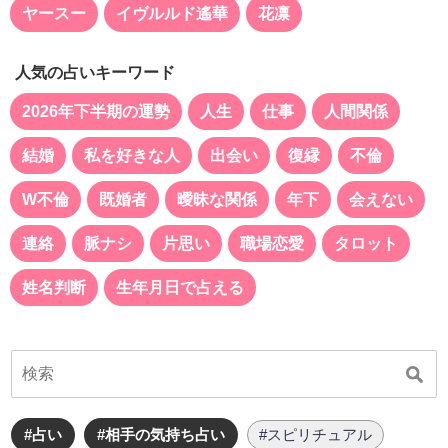
ヤースー
イヴルルド遙華
花凛
人気の占いキーワード
2026年下半期の運勢
人生
仕事
人間関係
結婚
私を好きな人
出会い
復縁
不倫
W不倫
既婚者
曖昧な関係
年下
会えない
連絡
脈ナシ
片思い
職場恋愛
タロット
姓名判断
生年月日で占える
#占い
#相手の気持ち占い
#スピリチュアル