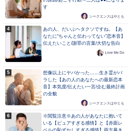
す
シークエンスはやとも
あの人、だいぶヘタクソですね。【あ
なたに“ちゃんと伝わってない”恋本音】
伝えたいこと/謝罪の言葉/大切な告白
Love Me Do
想像以上にヤバかった……生き霊がバ
ラした【あの人のあなたへの最新恋本
音】本気度/伝えたい一言/企む最終計画
の全貌
シークエンスはやとも
※閲覧注意※あの人があなたに抱いて
いる【ピュアすぎる感情】と【赤面レ
ベルの恥ずかしすぎる感情】両方暴き