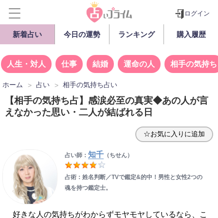
ログイン
新着占い
今日の運勢
ランキング
購入履歴
人生・対人
仕事
結婚
運命の人
相手の気持ち
ホーム
占い
相手の気持ち占い
【相手の気持ち占】感涙必至の真実◆あの人が言
えなかった思い・二人が結ばれる日
☆お気に入りに追加
知千
占い師：
（ちせん）
占術：姓名判断／TVで鑑定&的中！男性と女性2つの
魂を持つ鑑定士。
好きな人の気持ちがわからずモヤモヤしているなら、こ