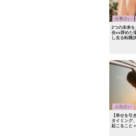
仕事占い
2つの未来を
合vs辞めた
し去る転職
人生占い
【幸せを引
タイミング
起こること