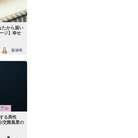
なたから届い
ージ】幸せ
飯塚唯
アル
する異性
日/交際風景の