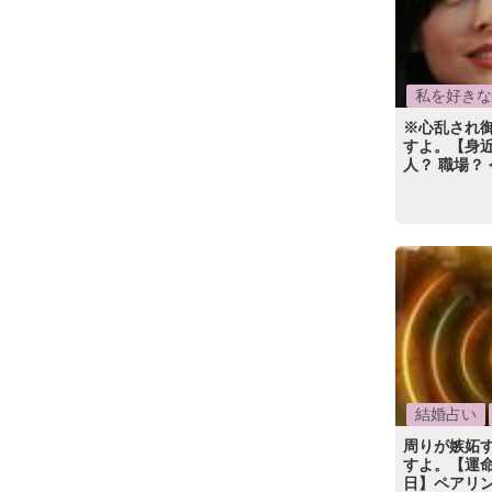
私を好きな
※心乱され
すよ。【身近
人？ 職場？
結婚占い
周りが嫉妬
すよ。【運命
日】ペアリ