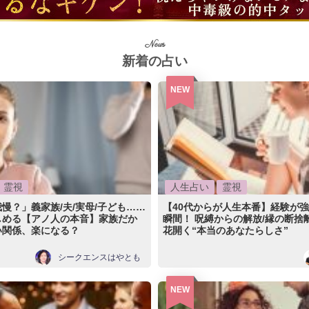
News
新着の占い
NEW
霊視
人生占い
霊視
慢？」義家族/夫/実母/子ども……
【40代からが人生本番】経験が
しめる【アノ人の本音】家族だか
瞬間！ 呪縛からの解放/縁の断捨
い関係、楽になる？
花開く“本当のあなたらしさ”
シークエンスはやとも
NEW