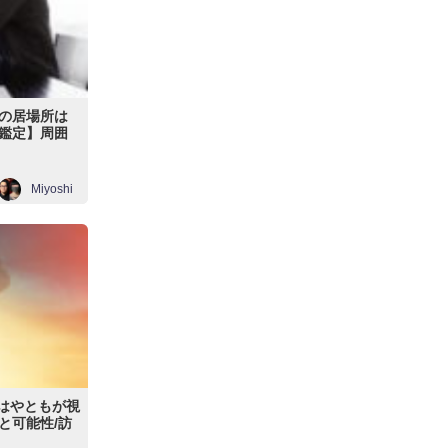
の居場所は
鑑定】周囲
Miyoshi
＆はやともが視
と可能性/訪