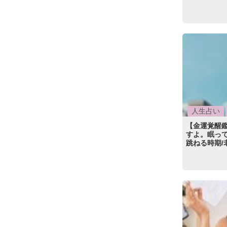
人生占い
【金運覚醒
すよ。眠って
跳ねる時期/