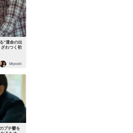
る“運命の出
 ざわつく初
Miyoshi
のプチ鬱を