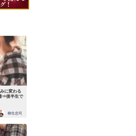
強みに変わる
離⇒後半生で
柳生忠司