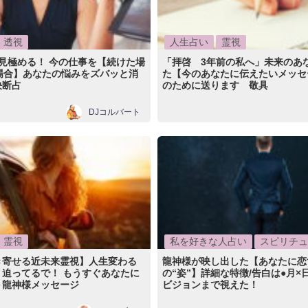
透視
人生占い
霊視
見極める！ 今の仕事を【続けた場
「拝啓 3年前の私へ」未来のあ
場合】あなたの悩みをズバッと消
た【今のあなたに伝えたいメッセ
決断占
のために送ります 敬具
DJコルバート
霊視
私を好きな人占い
スピリチュ
き寄せる近未来霊視】人生変わる
龍神様が映し出した【あなたに恋
、迫ってるで！ もうすぐあなたに
の“姿”】詳細な特徴/告白は●月×
＋龍神様メッセージ
ビジョンまで視えた！