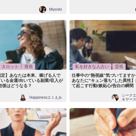
Miyoshi
タロット
透視
私を好きな人占い
霊視
鑑定】あなたは本来、稼げる人で
仕事中の“熱視線”気づいてます
いる金運/向いている副業/収入が
あなたに“キュン落ち”した異性
老後はどうなる？
て起こす行動/嫉妬心/告白の瞬間
シーク
Happinessエミえみ
＆ヤー