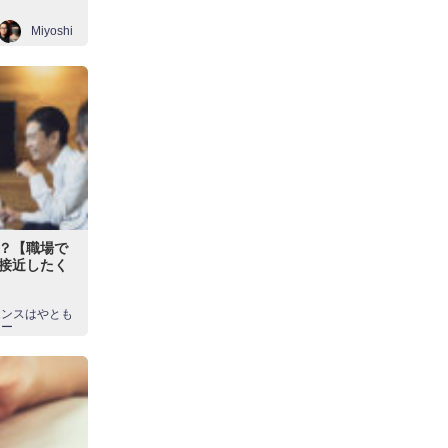
Miyoshi
か？【職場で
】接近したく
エンスはやとも
スー