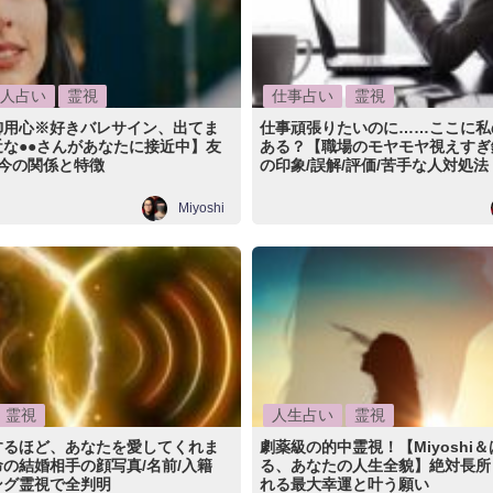
人占い
霊視
仕事占い
霊視
御用心※好きバレサイン、出てま
仕事頑張りたいのに……ここに私
な●●さんがあなたに接近中】友
ある？【職場のモヤモヤ視えすぎ
 今の関係と特徴
の印象/誤解/評価/苦手な人対処法
Miyoshi
霊視
人生占い
霊視
するほど、あなたを愛してくれま
劇薬級の的中霊視！【Miyoshi
の結婚相手の顔写真/名前/入籍
る、あなたの人生全貌】絶対長所
ング霊視で全判明
れる最大幸運と叶う願い