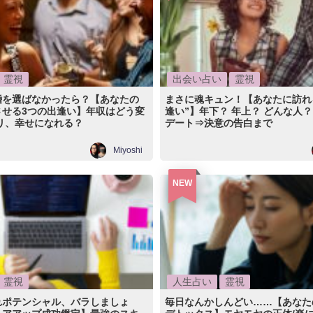
霊視
出会い占い
霊視
婚を選ばなかったら？【あなたの
まさに魂キュン！【あなたに訪れ
させる3つの出逢い】年収はどう変
逢い”】年下？ 年上？ どんな人？
リ、幸せになれる？
デート⇒決意の告白まで
Miyoshi
NEW
霊視
人生占い
霊視
れポテンシャル、バラしましょ
毎日なんかしんどい……【あなた