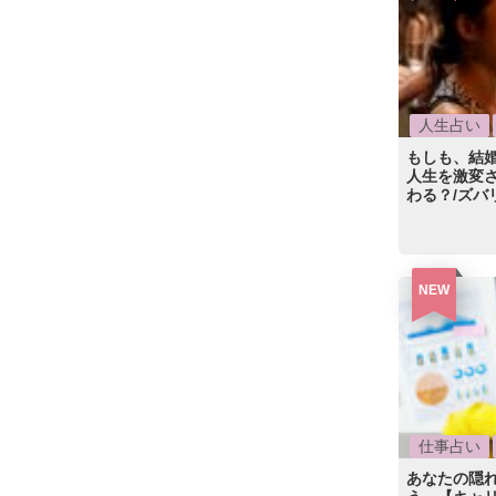
人生占い
もしも、結
人生を激変
わる？/ズバ
NEW
仕事占い
あなたの隠