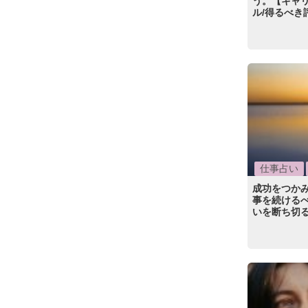
う。【キャ
ル/得るべき
仕事占い
成功をつか
事を続けるべ
いを断ち切