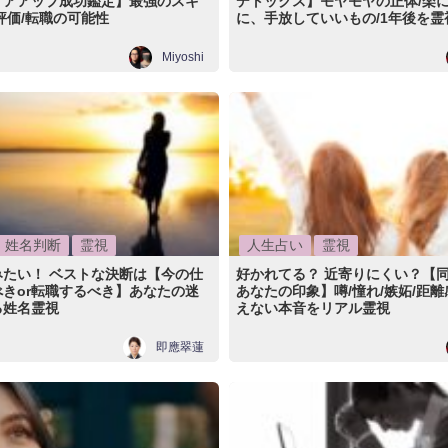
リアアップ成功鑑定】最強のスキ
デトックス】モヤモヤの正体/楽
評価/転職の可能性
に、手放していいもの/1年後を霊
Miyoshi
姓名判断
霊視
人生占い
霊視
みたい！ ベストな決断は【今の仕
好かれてる？ 近寄りにくい？【
きor転職するべき】あなたの迷
あなたの印象】噂/憧れ/嫉妬/距
る姓名霊視
えない本音をリアル霊視
即應翠蓮