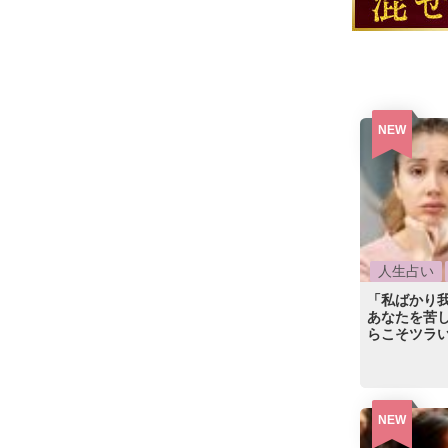
NEW
人生占い
「私ばかり我
あなたを苦
らこそツラ
NEW