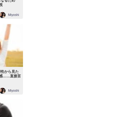
になるため
視
Miyoshi
同性から見た
離感……直接言
Miyoshi