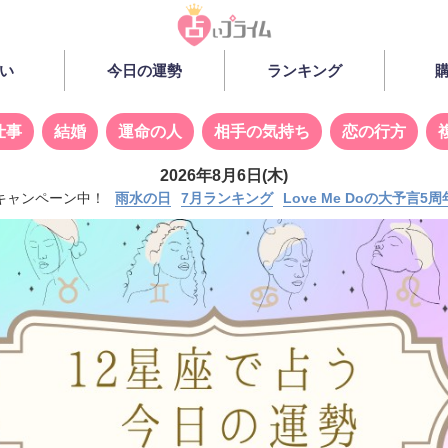
い
今日の運勢
ランキング
仕事
結婚
運命の人
相手の気持ち
恋の行方
2026年8月6日(木)
キャンペーン中！
雨水の日
7月ランキング
Love Me Doの大予言5周