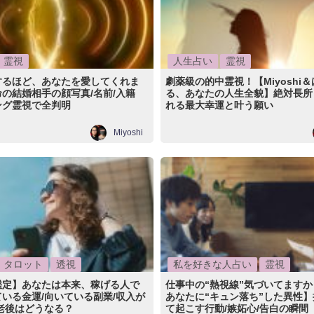
霊視
人生占い
霊視
するほど、あなたを愛してくれま
劇薬級の的中霊視！【Miyoshi
の結婚相手の顔写真/名前/入籍
る、あなたの人生全貌】絶対長所
ング霊視で全判明
れる最大幸運と叶う願い
Miyoshi
タロット
透視
私を好きな人占い
霊視
鑑定】あなたは本来、稼げる人で
仕事中の“熱視線”気づいてます
いる金運/向いている副業/収入が
あなたに“キュン落ち”した異性
老後はどうなる？
て起こす行動/嫉妬心/告白の瞬間