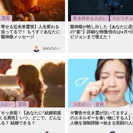
霊視
私を好きな人占い
スピリチュ
き寄せる近未来霊視】人生変わる
龍神様が映し出した【あなたに恋
、迫ってるで！ もうすぐあなたに
の“姿”】詳細な特徴/告白は●月×
＋龍神様メッセージ
ビジョンまで視えた！
ゆめの心々
人占い
霊視
人生占い
霊視
ドキッ赤面！【あなたに“結婚前提
※警告※生き霊が泣いてますよ…
てくる異性】いつ、どこで、どんな
のエネルギーを食い物にする人】
る？ 結婚できる？
人物を強制排除⇒始まる笑顔の人