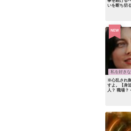
事を続けるべ
いを断ち切
NEW
私を好きな
※心乱され
すよ。【身近
人？ 職場？