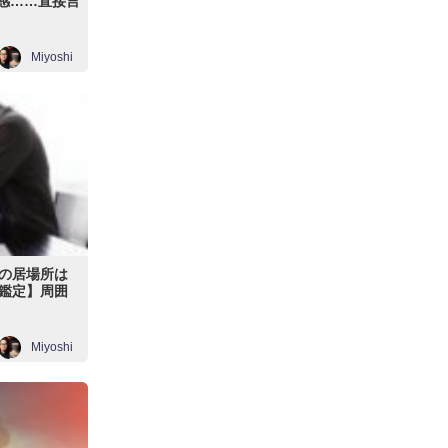
離感……直接言
Miyoshi
の居場所は
鑑定】周囲
Miyoshi