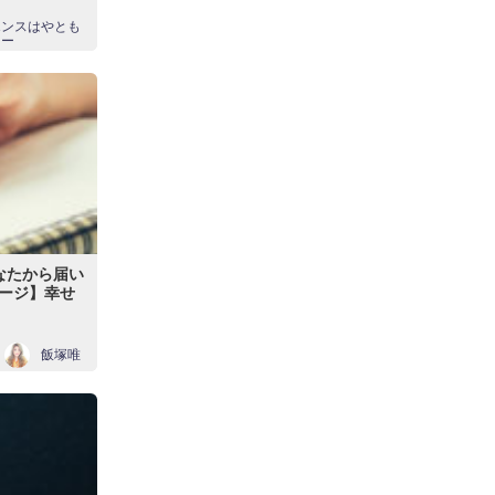
エンスはやとも
スー
なたから届い
ージ】幸せ
飯塚唯