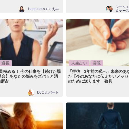
シーク
Happinessエミえみ
＆ヤー
透視
人生占い
霊視
見極める！ 今の仕事を【続けた場
「拝啓 3年前の私へ」未来のあ
場合】あなたの悩みをズバッと消
た【今のあなたに伝えたいメッセ
決断占
のために送ります 敬具
DJコルバート