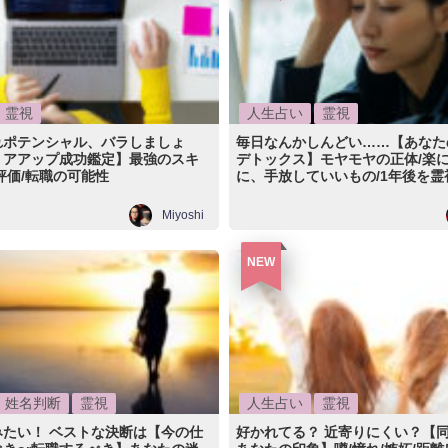
霊視
人生占い
霊視
れポテンシャル、バラしましょ
毎日なんかしんどい……【あなた
リアアップ成功鑑定】最強のスキ
デトックス】モヤモヤの正体/楽
評価/転職の可能性
に、手放していいもの/1年後を霊
Miyoshi
NEW
姓名判断
霊視
人生占い
霊視
みたい！ ベストな決断は【今の仕
好かれてる？ 近寄りにくい？【