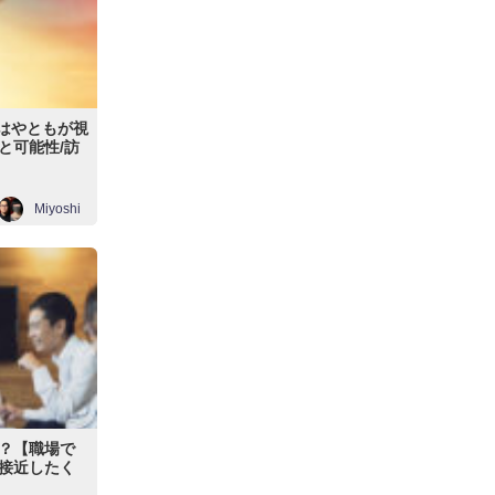
＆はやともが視
と可能性/訪
Miyoshi
か？【職場で
】接近したく