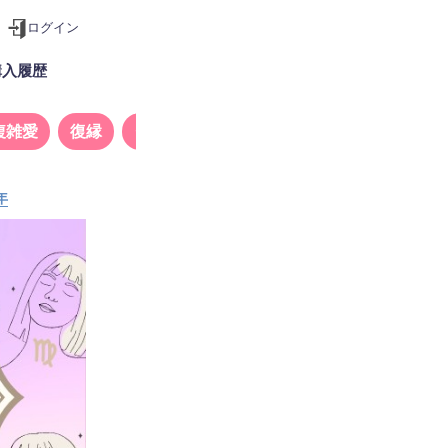
ログイン
購入履歴
複雑愛
復縁
タロット
年