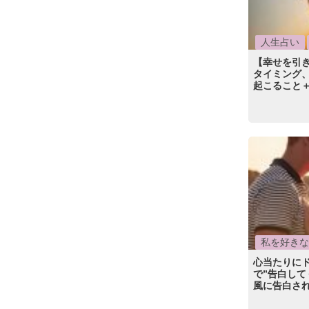
人生占い
【幸せを引
タイミング
起こること
私を好きな
心当たりに
で”告白し
風に告白され