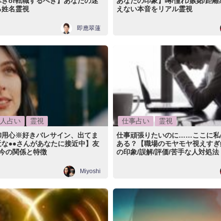
きor転職するべき】あなたの迷
あなたの印象】噂/憧れ/嫉妬/距
る姓名霊視
えない本音をリアル霊視
即應翠蓮
人占い
霊視
仕事占い
霊視
御用心※好きバレサイン、出てま
仕事頑張りたいのに……ここに私
な●●さんがあなたに接近中】友
ある？【職場のモヤモヤ視えすぎ
 今の関係と特徴
の印象/誤解/評価/苦手な人対処法
Miyoshi