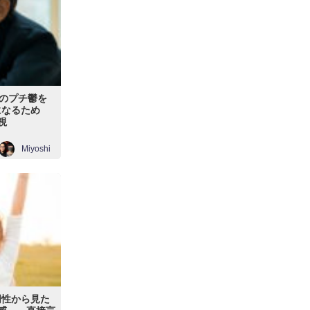
のプチ鬱を
になるため
視
Miyoshi
同性から見た