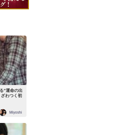
る“運命の出
 ざわつく初
Miyoshi