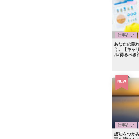
仕事占い
あなたの隠
う。【キャ
ル/得るべき
NEW
仕事占い
成功をつか