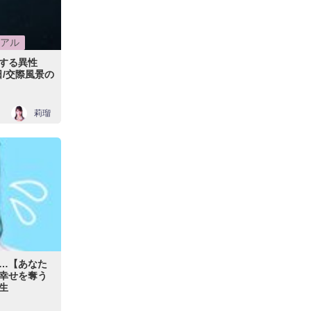
アル
する異性
日/交際風景の
莉瑠
…【あなた
幸せを奪う
生