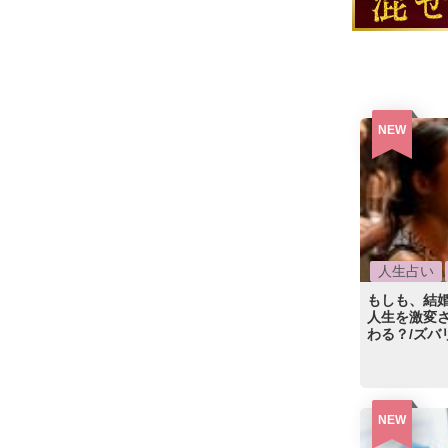
NEW
人生占い
もしも、結
人生を激変
わる？/ズバ
NEW