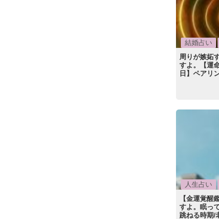
結婚占い
周りが嫉妬
すよ。【運命
日】ペアリ
人生占い
【金運覚醒
すよ。眠って
跳ねる時期/