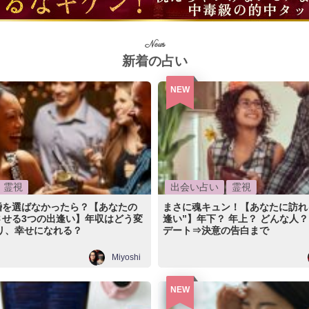
News
新着の占い
NEW
霊視
出会い占い
霊視
婚を選ばなかったら？【あなたの
まさに魂キュン！【あなたに訪れ
させる3つの出逢い】年収はどう変
逢い”】年下？ 年上？ どんな人？
リ、幸せになれる？
デート⇒決意の告白まで
Miyoshi
NEW