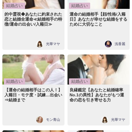
結婚占い
結婚占い
的中霊視◆あなたに約束された
運命の結婚相手【顔/性格/入籍
恋と結婚全運命≪結婚相手の特
日】あなたが幸せな結婚をする
徴/運命の出会い/入籍日≫
ために大切なこと
光華マヤ
浅香麗
結婚占い
結婚占い
【運命の結婚相手はこの人！】
良縁鑑定【あなたと結婚確率
入籍日・モテ度・試練…出会い
No.1の異性】あなたがもつ運
⇒結婚まで
命の恋を引き寄せる力
モン青山
光華マヤ