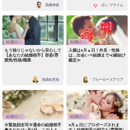
高橋伸斎
占い プライム
結婚占い
結婚占い
もう独りじゃないから安心して
入籍は●月▲日！外見・性格
【あなたの結婚相手】容姿/雰
は…出会い⇒結婚まで≪縁結び
囲気/性格/職業
鑑定≫
池袋絵意知
ブルーローズアリア
結婚占い
結婚占い
※緊急顔念写※運命の結婚相手
●月▲日にプロポーズされま
◆あなたは○月×日、この人と
す！結婚相手の顔立ち/雰囲気/