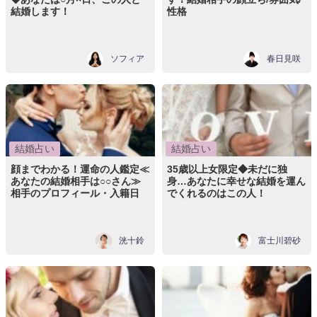
結婚します！
性格
ソフィア
春日見咲
結婚占い
結婚占い
顔までわかる！運命の人鑑定≪
35歳以上女限定◆未だに独
あなたの結婚相手は○○さん≫
身…あなたに幸せな結婚を運ん
相手のプロフィール・入籍日
でくれるのはこの人！
洸十鈴
富士川碧砂