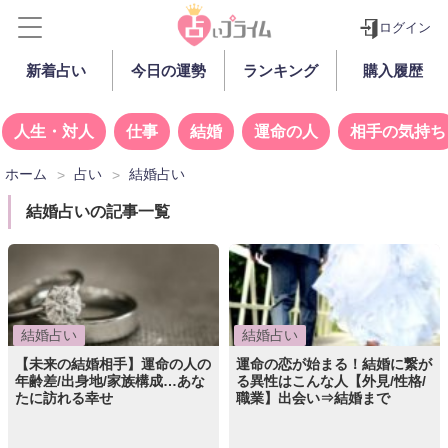
ログイン
新着占い
今日の運勢
ランキング
購入履歴
人生・対人
仕事
結婚
運命の人
相手の気持ち
ホーム
占い
結婚占い
結婚占いの記事一覧
結婚占い
結婚占い
【未来の結婚相手】運命の人の
運命の恋が始まる！結婚に繋が
年齢差/出身地/家族構成…あな
る異性はこんな人【外見/性格/
たに訪れる幸せ
職業】出会い⇒結婚まで