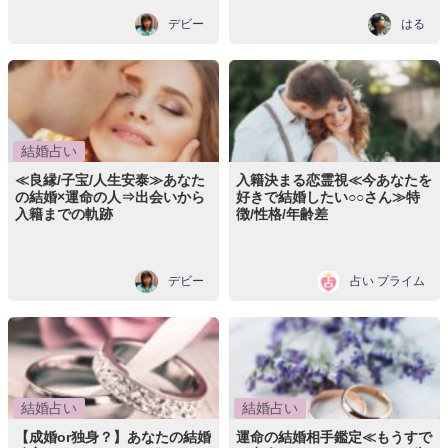
デビー
はる
結婚占い
≪良縁/子宝/人生安泰≫あなた
入籍決まる恋霊視≪今あなたを
の結婚×運命の人⇒出会いから
好きで結婚したい○○さん≫特
入籍までの軌跡
徴/性格/年齢差
デビー
占い プライム
結婚占い
結婚占い
【成婚or独身？】あなたの結婚
運命の結婚相手鑑定≪もうすで