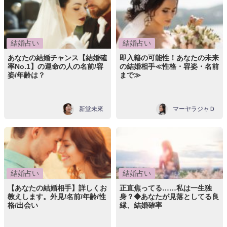
結婚占い
結婚占い
あなたの結婚チャンス【結婚確
即入籍の可能性！あなたの未来
率No.1】の運命の人の名前/容
の結婚相手≪性格・容姿・名前
姿/年齢は？
まで≫
新堂未來
マーヤラジャＤ
結婚占い
結婚占い
【あなたの結婚相手】詳しくお
正直焦ってる……私は一生独
教えします。外見/名前/年齢/性
身？◆あなたが見落としてる良
格/出会い
縁、結婚確率