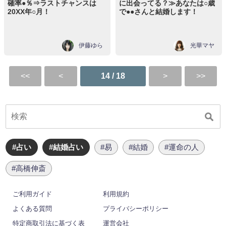
確率●％⇒ラストチャンスは
に出会ってる？≫あなたは○歳
20XX年○月！
で●●さんと結婚します！
伊藤ゆら
光華マヤ
14 / 18
#占い
#結婚占い
#易
#結婚
#運命の人
#高橋伸斎
ご利用ガイド
利用規約
よくある質問
プライバシーポリシー
特定商取引法に基づく表
運営会社