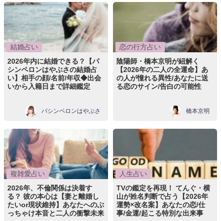
結婚占い
恋の行方占い
2026年内に結婚できる？【パ
陰陽師・橋本京明が紐解く
シンペロンはやぶさの結婚占
【2026年の二人の全運命】あ
い】相手の顔/名前/年収◆出会
の人が憧れる異性/あなたに送
いから入籍日まで詳細鑑定
る恋のサイン/告白の可能性
パシンペロンはやぶさ
橋本京明
複雑愛占い
人生占い
2026年、不倫関係は決着す
TVの鑑定を再現！ てんぐ・横
る？ 彼の本心は【妻と離婚し
山が姓名判断で占う【2026年
たいor現状維持】あなたへのぶ
運勢×改名案】あなたの恋/仕
っちゃけ本音と二人の衝撃未来
事/金運/起こる特別な出来事