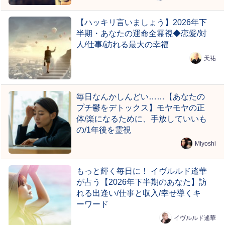
【ハッキリ言いましょう】2026年下
半期・あなたの運命全霊視◆恋愛/対
人/仕事/訪れる最大の幸福
天祐
毎日なんかしんどい……【あなたの
プチ鬱をデトックス】モヤモヤの正
体/楽になるために、手放していいも
の/1年後を霊視
Miyoshi
もっと輝く毎日に！ イヴルルド遙華
が占う【2026年下半期のあなた】訪
れる出逢い/仕事と収入/幸せ導くキ
ーワード
イヴルルド遙華