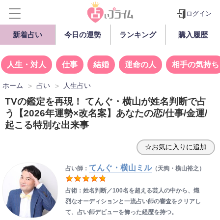
ログイン
新着占い
今日の運勢
ランキング
購入履歴
人生・対人
仕事
結婚
運命の人
相手の気持ち
ホーム
占い
人生占い
TVの鑑定を再現！ てんぐ・横山が姓名判断で占
う【2026年運勢×改名案】あなたの恋/仕事/金運/
起こる特別な出来事
☆お気に入りに追加
てんぐ・横山ミル
占い師：
（天狗・横山裕之）
占術：姓名判断／100名を超える芸人の中から、熾
烈なオーディションと一流占い師の審査をクリアし
て、占い師デビューを飾った経歴を持つ。