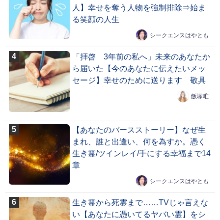
人】幸せを奪う人物を強制排除⇒始ま
る笑顔の人生
シークエンスはやとも
「拝啓 3年前の私へ」未来のあなたか
ら届いた【今のあなたに伝えたいメッ
セージ】幸せのために送ります 敬具
飯塚唯
【あなたのバースストーリー】なぜ生
まれ、誰と出逢い、何を為すか。憑く
生き霊/ツインレイ/手にする幸福まで14
章
シークエンスはやとも
生き霊から死霊まで……TVじゃ言えな
い【あなたに憑いてるヤバい霊】をシ