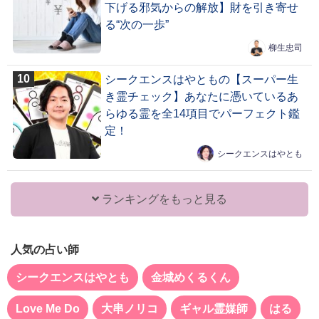
下げる邪気からの解放】財を引き寄せ
る“次の一歩”
柳生忠司
シークエンスはやともの【スーパー生
き霊チェック】あなたに憑いているあ
らゆる霊を全14項目でパーフェクト鑑
定！
シークエンスはやとも
ランキングをもっと見る
人気の占い師
シークエンスはやとも
金城めくるくん
Love Me Do
大串ノリコ
ギャル霊媒師
はる