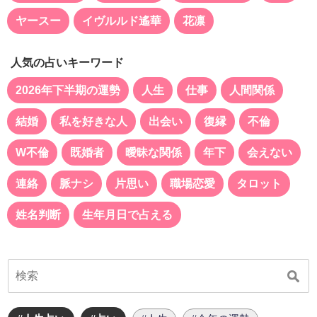
ヤースー
イヴルルド遙華
花凛
人気の占いキーワード
2026年下半期の運勢
人生
仕事
人間関係
結婚
私を好きな人
出会い
復縁
不倫
W不倫
既婚者
曖昧な関係
年下
会えない
連絡
脈ナシ
片思い
職場恋愛
タロット
姓名判断
生年月日で占える