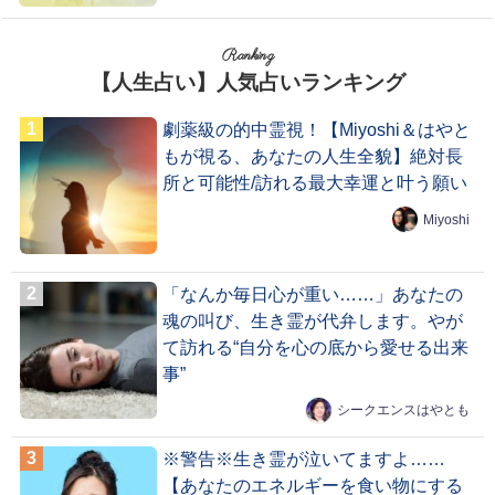
Ranking
【人生占い】人気占いランキング
劇薬級の的中霊視！【Miyoshi＆はやと
もが視る、あなたの人生全貌】絶対長
所と可能性/訪れる最大幸運と叶う願い
Miyoshi
「なんか毎日心が重い……」あなたの
魂の叫び、生き霊が代弁します。やが
て訪れる“自分を心の底から愛せる出来
事”
シークエンスはやとも
※警告※生き霊が泣いてますよ……
【あなたのエネルギーを食い物にする