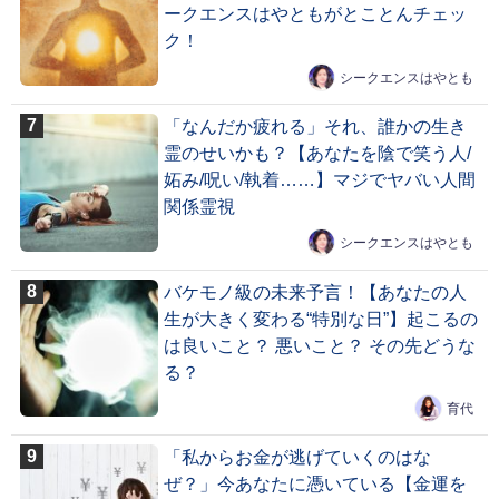
ークエンスはやともがとことんチェッ
ク！
シークエンスはやとも
「なんだか疲れる」それ、誰かの生き
霊のせいかも？【あなたを陰で笑う人/
妬み/呪い/執着……】マジでヤバい人間
関係霊視
シークエンスはやとも
バケモノ級の未来予言！【あなたの人
生が大きく変わる“特別な日”】起こるの
は良いこと？ 悪いこと？ その先どうな
る？
育代
「私からお金が逃げていくのはな
ぜ？」今あなたに憑いている【金運を