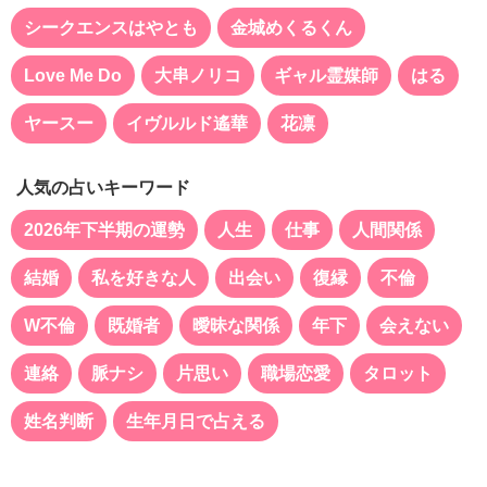
シークエンスはやとも
金城めくるくん
Love Me Do
大串ノリコ
ギャル霊媒師
はる
ヤースー
イヴルルド遙華
花凛
人気の占いキーワード
2026年下半期の運勢
人生
仕事
人間関係
結婚
私を好きな人
出会い
復縁
不倫
W不倫
既婚者
曖昧な関係
年下
会えない
連絡
脈ナシ
片思い
職場恋愛
タロット
姓名判断
生年月日で占える