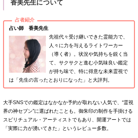
香美先生について
占者紹介
占い師 香美先生
先祖代々受け継いできた霊能力で、
人々に力を与えるライトワーカー
（導く者）。状況や気持ちを鋭く当
て、サクサクと進む小気味良い鑑定
が持ち味で、特に得意な未来霊視で
は「先生の言ったとおりになった」と大評判。
大手SNSでの鑑定はなかなか予約が取れない人気で、“霊視
界の神セブン”に選ばれたことも。御朱印の制作を手掛ける
スピリチュアル・アーティストでもあり、開運アートでは
「実際に力が湧いてきた」というレビュー多数。