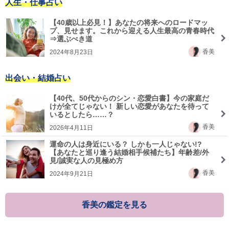
人生・仕事占い
【40歳以上必見！】あなたの将来へのロードマッ
プ、見せます。これから迎える人生最高の青春時代
⇒選ぶべき道
香美
2024年8月23日
出会い・結婚占い
【40代、50代からのシン・恋愛白書】今の家庭だ
けが全てじゃない！ 新しい恋愛があなたを待って
いるとしたら……？
香美
2026年4月11日
運命の人は身近にいる？ しかも一人じゃない!?
【あなたと巡り逢う結婚相手候補たち】年齢差/外
見/誠実な人の見極め方
香美
2024年9月21日
香美の鑑定を見る