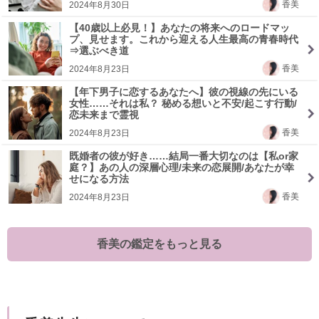
香美
2024年8月30日
【40歳以上必見！】あなたの将来へのロードマッ
プ、見せます。これから迎える人生最高の青春時代
⇒選ぶべき道
香美
2024年8月23日
【年下男子に恋するあなたへ】彼の視線の先にいる
女性……それは私？ 秘める想いと不安/起こす行動/
恋未来まで霊視
香美
2024年8月23日
既婚者の彼が好き……結局一番大切なのは【私or家
庭？】あの人の深層心理/未来の恋展開/あなたが幸
せになる方法
香美
2024年8月23日
香美の鑑定をもっと見る