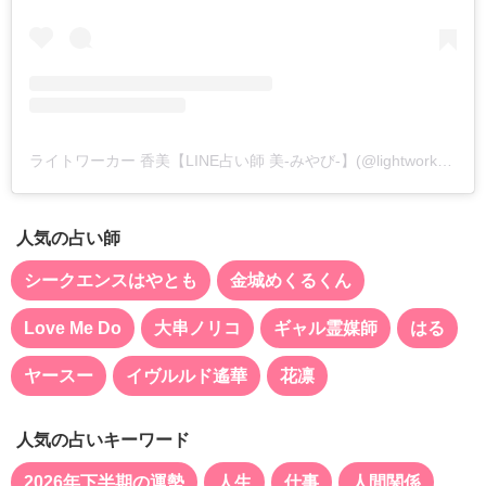
ライトワーカー 香美【LINE占い師 美-みやび-】(@lightworker_koumi)がシェアした投稿
人気の占い師
シークエンスはやとも
金城めくるくん
Love Me Do
大串ノリコ
ギャル霊媒師
はる
ヤースー
イヴルルド遙華
花凛
人気の占いキーワード
2026年下半期の運勢
人生
仕事
人間関係