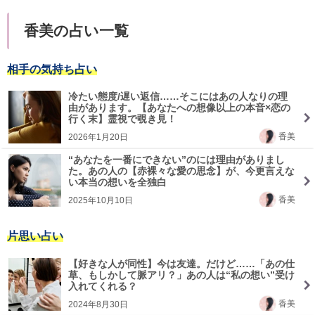
香美の占い一覧
相手の気持ち占い
冷たい態度/遅い返信……そこにはあの人なりの理
由があります。【あなたへの想像以上の本音×恋の
行く末】霊視で覗き見！
香美
2026年1月20日
“あなたを一番にできない”のには理由がありまし
た。あの人の【赤裸々な愛の思念】が、今更言えな
い本当の想いを全独白
香美
2025年10月10日
片思い占い
【好きな人が同性】今は友達。だけど……「あの仕
草、もしかして脈アリ？」あの人は“私の想い”受け
入れてくれる？
香美
2024年8月30日