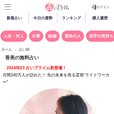
ログイン
新着占い
今日の運勢
ランキング
購入履歴
人生・対人
仕事
結婚
運命の人
相手の気持ち
ホーム
占い師
香美の無料占い
2024/8/23 占いプライム初登場！
月間240万人が訪れた！ 先の未来を視る霊視“ライトワーカ
ー”