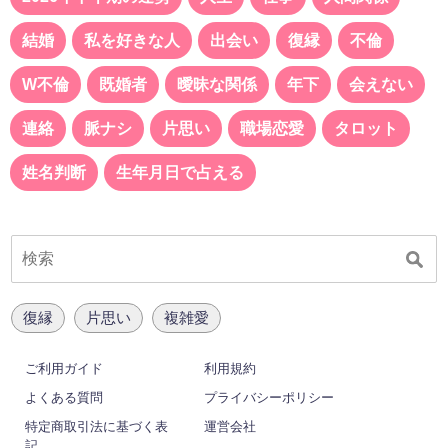
結婚
私を好きな人
出会い
復縁
不倫
W不倫
既婚者
曖昧な関係
年下
会えない
連絡
脈ナシ
片思い
職場恋愛
タロット
姓名判断
生年月日で占える
復縁
片思い
複雑愛
ご利用ガイド
利用規約
よくある質問
プライバシーポリシー
特定商取引法に基づく表
運営会社
記