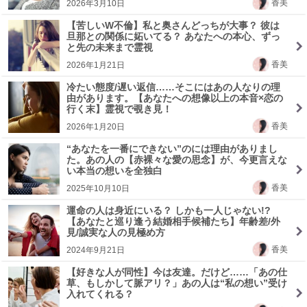
香美
2026年3月10日
【苦しいW不倫】私と奥さんどっちが大事？ 彼は
旦那との関係に妬いてる？ あなたへの本心、ずっ
と先の未来まで霊視
香美
2026年1月21日
冷たい態度/遅い返信……そこにはあの人なりの理
由があります。【あなたへの想像以上の本音×恋の
行く末】霊視で覗き見！
香美
2026年1月20日
“あなたを一番にできない”のには理由がありまし
た。あの人の【赤裸々な愛の思念】が、今更言えな
い本当の想いを全独白
香美
2025年10月10日
運命の人は身近にいる？ しかも一人じゃない!?
【あなたと巡り逢う結婚相手候補たち】年齢差/外
見/誠実な人の見極め方
香美
2024年9月21日
【好きな人が同性】今は友達。だけど……「あの仕
草、もしかして脈アリ？」あの人は“私の想い”受け
入れてくれる？