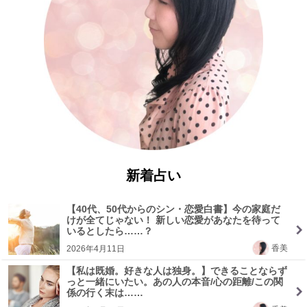
新着占い
【40代、50代からのシン・恋愛白書】今の家庭だ
けが全てじゃない！ 新しい恋愛があなたを待って
いるとしたら……？
香美
2026年4月11日
【私は既婚。好きな人は独身。】できることならず
っと一緒にいたい。あの人の本音/心の距離/この関
係の行く末は……