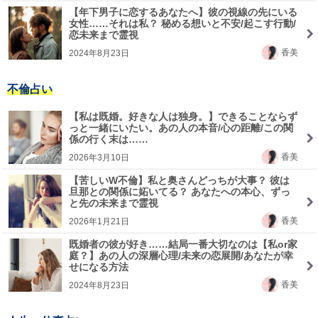
【年下男子に恋するあなたへ】彼の視線の先にいる
女性……それは私？ 秘める想いと不安/起こす行動/
恋未来まで霊視
香美
2024年8月23日
不倫占い
【私は既婚。好きな人は独身。】できることならず
っと一緒にいたい。あの人の本音/心の距離/この関
係の行く末は……
香美
2026年3月10日
【苦しいW不倫】私と奥さんどっちが大事？ 彼は
旦那との関係に妬いてる？ あなたへの本心、ずっ
と先の未来まで霊視
香美
2026年1月21日
既婚者の彼が好き……結局一番大切なのは【私or家
庭？】あの人の深層心理/未来の恋展開/あなたが幸
せになる方法
香美
2024年8月23日