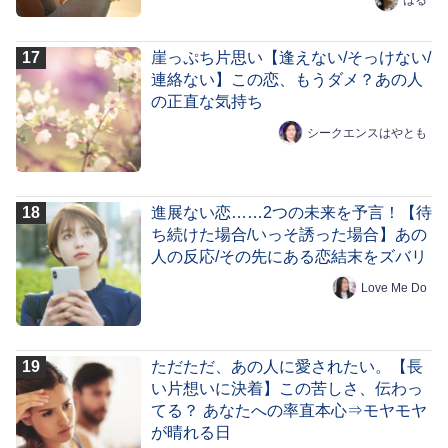
崖っぷち片思い【逢えない/そっけない/
連絡ない】この恋、もうダメ？あの人
の正直な気持ち
シークエンスはやとも
進展ない恋……2つの未来を予言！【待
ち続けた場合/いっそ誘った場合】あの
人の反応/その先にある恋結末をズバリ
Love Me Do
ただただ、あの人に愛されたい。【長
い片想いに決着】この苦しさ、伝わっ
てる？ あなたへの率直本心⇒モヤモヤ
が晴れる日