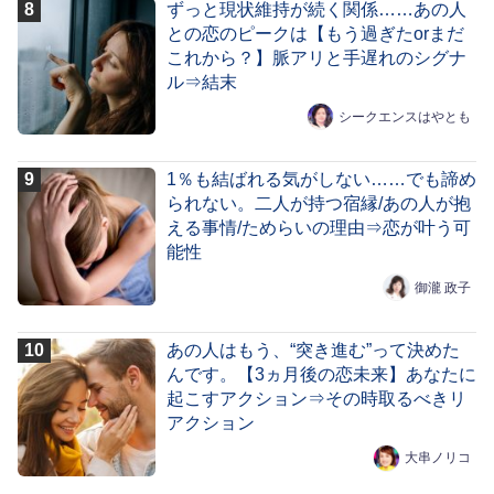
ずっと現状維持が続く関係……あの人
との恋のピークは【もう過ぎたorまだ
これから？】脈アリと手遅れのシグナ
ル⇒結末
シークエンスはやとも
1％も結ばれる気がしない……でも諦め
られない。二人が持つ宿縁/あの人が抱
える事情/ためらいの理由⇒恋が叶う可
能性
御瀧 政子
あの人はもう、“突き進む”って決めた
んです。【3ヵ月後の恋未来】あなたに
起こすアクション⇒その時取るべきリ
アクション
大串ノリコ