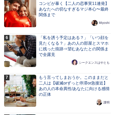
コンビが暴く【二人の恋事実11連発】
あなたへの切なすぎるマジ本心〜最終
関係まで
Miyoshi
「私を誘う予定はある？」「いつ顔を
見たくなる？」あの人の部屋とスマホ
に残った痕跡⇒望むあなたとの関係ま
で全露見
シークエンスはやとも
もう言ってしまおうか。このままだと
二人は【破滅orずっと停滞or急接近】
あの人の本命異性/あなたに向ける感情
の正体
護明