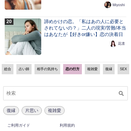
Miyoshi
諦めかけの恋。「私はあの人に必要と
されてないの？」二人の現実/苦難/本当
はあなたが【好きor嫌い】恋の決着日
花凛
総合
占い師
相手の気持ち
恋の行方
複雑愛
復縁
SEX
復縁
片思い
複雑愛
ご利用ガイド
利用規約