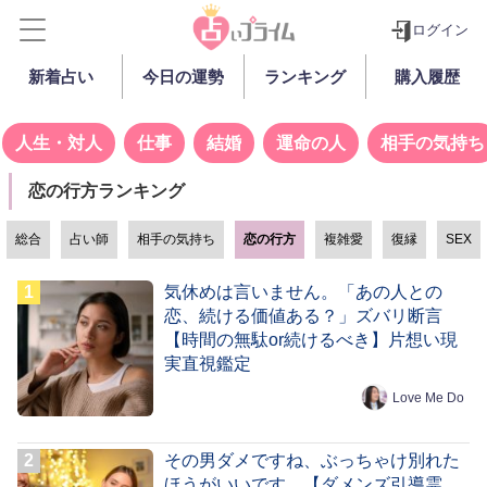
ログイン
新着占い
今日の運勢
ランキング
購入履歴
人生・対人
仕事
結婚
運命の人
相手の気持ち
恋の行方ランキング
総合
占い師
相手の気持ち
恋の行方
複雑愛
復縁
SEX
気休めは言いません。「あの人との
恋、続ける価値ある？」ズバリ断言
【時間の無駄or続けるべき】片想い現
実直視鑑定
Love Me Do
その男ダメですね、ぶっちゃけ別れた
ほうがいいです。【ダメンズ引導霊