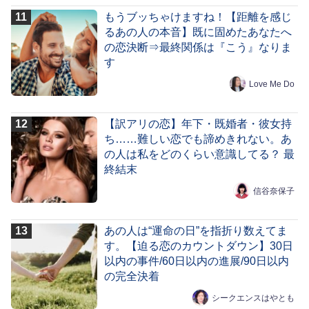
もうブッちゃけますね！【距離を感じ
るあの人の本音】既に固めたあなたへ
の恋決断⇒最終関係は『こう』なりま
す
Love Me Do
【訳アリの恋】年下・既婚者・彼女持
ち……難しい恋でも諦めきれない。あ
の人は私をどのくらい意識してる？ 最
終結末
信谷奈保子
あの人は“運命の日”を指折り数えてま
す。【迫る恋のカウントダウン】30日
以内の事件/60日以内の進展/90日以内
の完全決着
シークエンスはやとも