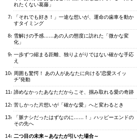
れたくない葛藤」
・「それでも好き！」一途な想いが、運命の歯車を動か
すタイミング
・雪解けの予感……あの人の態度に訪れた「微かな変
化」
・一歩ずつ縮まる距離、独りよがりではない確かな手応
え
・周囲も驚愕！ あの人があなたに向ける“恋愛スイッ
チ”発動
・諦めなかったあなただからこそ、掴み取れる愛の奇跡
・苦しかった片想いが「確かな愛」へと変わるとき
・「脈ナシだったはずなのに……！」ハッピーエンドの
その先へ
・
二つ目の未来～あなたが引いた場合～