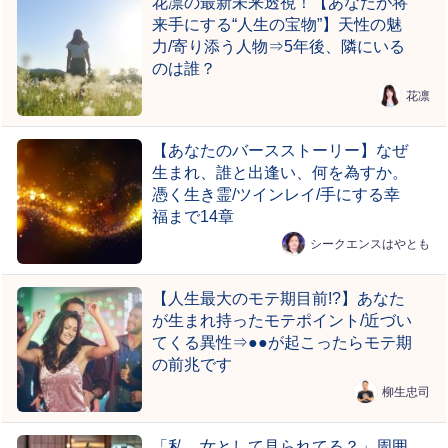
花凛の最新未来透視！【あなたが将
来手にする“人生の宝物”】天性の魅
力/寄り添う人物⇒5年後、隣にいる
のは誰？
花凛
【あなたのバースストーリー】なぜ
生まれ、誰と出逢い、何を為すか。
憑く生き霊/ツインレイ/手にする幸
福まで14章
シークエンスはやとも
【人生最大のモテ期目前!?】あなた
が生まれ持ったモテポイント/近づい
てくる異性⇒●●が起こったらモテ期
の前兆です
柳生忠司
「私、女として見られてる？」周囲