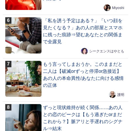
Miyoshi
「私を誘う予定はある？」「いつ顔を
見たくなる？」あの人の部屋とスマホ
に残った痕跡⇒望むあなたとの関係ま
で全露見
シークエンスはやとも
もう言ってしまおうか。このままだと
二人は【破滅orずっと停滞or急接近】
あの人の本命異性/あなたに向ける感情
の正体
護明
ずっと現状維持が続く関係……あの人
との恋のピークは【もう過ぎたorまだ
これから？】脈アリと手遅れのシグナ
ル⇒結末