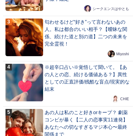
シークエンスはやとも
匂わせるけど“好き”って言わないあの
人。私は都合のいい相手？【曖昧な関
係、続けた道と別の道】二つの未来を
完全霊視！
Miyoshi
※超辛口占い※覚悟して聞いて。【あ
の人との恋、続ける価値ある？】異性
としての正直評価/残酷な盲点/現実的な
結末
CHIE
あの人は私のこと好きorキープ？ 劇薬
コンビが暴く【二人の恋事実11連発】
あなたへの切なすぎるマジ本心〜最終
関係まで