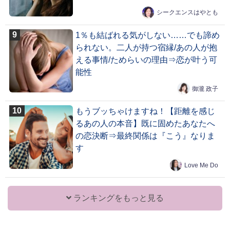
シークエンスはやとも
1％も結ばれる気がしない……でも諦め
られない。二人が持つ宿縁/あの人が抱
える事情/ためらいの理由⇒恋が叶う可
能性
御瀧 政子
もうブッちゃけますね！【距離を感じ
るあの人の本音】既に固めたあなたへ
の恋決断⇒最終関係は『こう』なりま
す
Love Me Do
ランキングをもっと見る