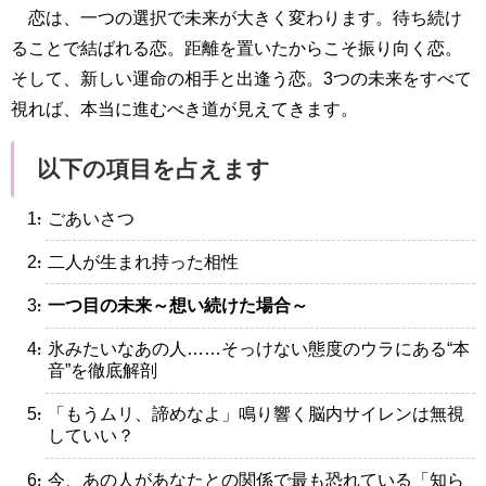
恋は、一つの選択で未来が大きく変わります。待ち続け
ることで結ばれる恋。距離を置いたからこそ振り向く恋。
そして、新しい運命の相手と出逢う恋。3つの未来をすべて
視れば、本当に進むべき道が見えてきます。
以下の項目を占えます
・ごあいさつ
・二人が生まれ持った相性
・
一つ目の未来～想い続けた場合～
・氷みたいなあの人……そっけない態度のウラにある“本
音”を徹底解剖
・「もうムリ、諦めなよ」鳴り響く脳内サイレンは無視
していい？
・今、あの人があなたとの関係で最も恐れている「知ら