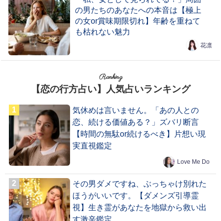
の男たちのあなたへの本音は【極上
の女or賞味期限切れ】年齢を重ねて
も枯れない魅力
花凛
Ranking
【恋の行方占い】人気占いランキング
気休めは言いません。「あの人との
恋、続ける価値ある？」ズバリ断言
【時間の無駄or続けるべき】片想い現
実直視鑑定
Love Me Do
その男ダメですね、ぶっちゃけ別れた
ほうがいいです。【ダメンズ引導霊
視】生き霊があなたを地獄から救い出
す激辛鑑定