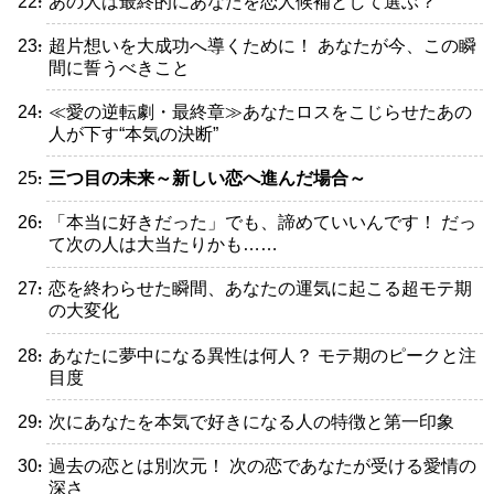
・あの人は最終的にあなたを恋人候補として選ぶ？
・超片想いを大成功へ導くために！ あなたが今、この瞬
間に誓うべきこと
・≪愛の逆転劇・最終章≫あなたロスをこじらせたあの
人が下す“本気の決断”
・
三つ目の未来～新しい恋へ進んだ場合～
・「本当に好きだった」でも、諦めていいんです！ だっ
て次の人は大当たりかも……
・恋を終わらせた瞬間、あなたの運気に起こる超モテ期
の大変化
・あなたに夢中になる異性は何人？ モテ期のピークと注
目度
・次にあなたを本気で好きになる人の特徴と第一印象
・過去の恋とは別次元！ 次の恋であなたが受ける愛情の
深さ