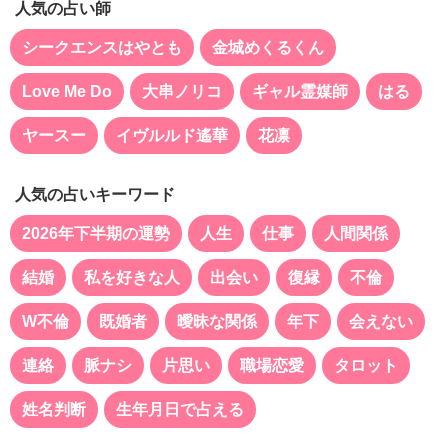
人気の占い師
シークエンスはやとも
金城めくるくん
Love Me Do
大串ノリコ
ギャル霊媒師
はる
ヤースー
イヴルルド遙華
花凛
人気の占いキーワード
2026年下半期の運勢
人生
仕事
人間関係
結婚
私を好きな人
出会い
復縁
不倫
W不倫
既婚者
曖昧な関係
年下
会えない
連絡
脈ナシ
片思い
職場恋愛
タロット
姓名判断
生年月日で占える