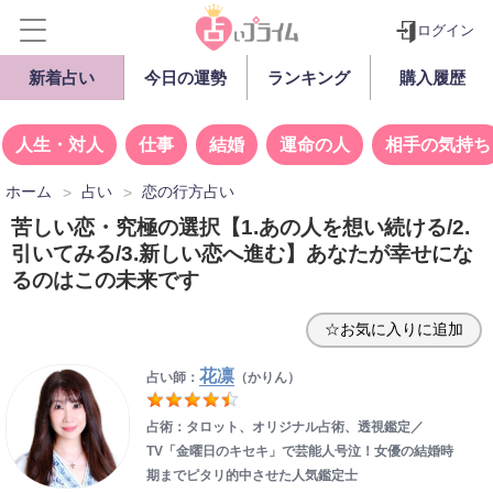
ログイン
新着占い
今日の運勢
ランキング
購入履歴
人生・対人
仕事
結婚
運命の人
相手の気持ち
ホーム
占い
恋の行方占い
苦しい恋・究極の選択【1.あの人を想い続ける/2.
引いてみる/3.新しい恋へ進む】あなたが幸せにな
るのはこの未来です
☆お気に入りに追加
花凛
占い師：
（かりん）
占術：タロット、オリジナル占術、透視鑑定／
TV「金曜日のキセキ」で芸能人号泣！女優の結婚時
期までピタリ的中させた人気鑑定士