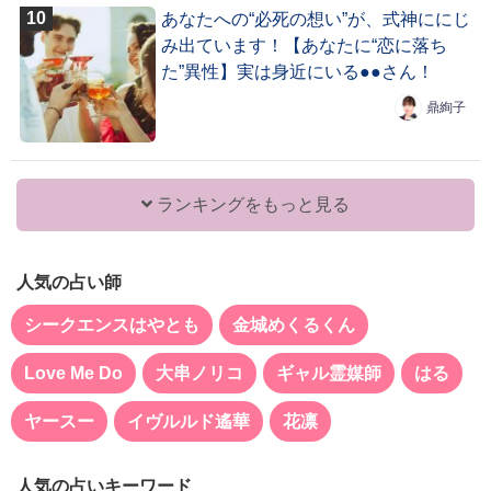
あなたへの“必死の想い”が、式神ににじ
み出ています！【あなたに“恋に落ち
た”異性】実は身近にいる●●さん！
鼎絢子
ランキングをもっと見る
人気の占い師
シークエンスはやとも
金城めくるくん
Love Me Do
大串ノリコ
ギャル霊媒師
はる
ヤースー
イヴルルド遙華
花凛
人気の占いキーワード