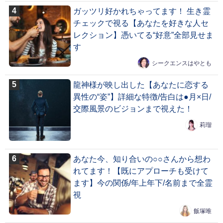
ガッツリ好かれちゃってます！ 生き霊
チェックで視る【あなたを好きな人セ
レクション】憑いてる“好意”全部見せま
す
シークエンスはやとも
龍神様が映し出した【あなたに恋する
異性の“姿”】詳細な特徴/告白は●月×日/
交際風景のビジョンまで視えた！
莉瑠
あなた今、知り合いの○○さんから想わ
れてます！【既にアプローチも受けて
ます】今の関係/年上年下/名前まで全霊
視
飯塚唯