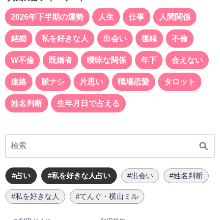
2026年下半期の運勢
人生
仕事
人間関係
結婚
私を好きな人
出会い
復縁
不倫
W不倫
既婚者
曖昧な関係
年下
会えない
連絡
脈ナシ
片思い
職場恋愛
タロット
姓名判断
生年月日で占える
#占い
#私を好きな人占い
#出会い
#姓名判断
#私を好きな人
#てんぐ・横山ミル