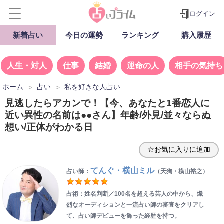
ログイン
新着占い
今日の運勢
ランキング
購入履歴
人生・対人
仕事
結婚
運命の人
相手の気持ち
ホーム
占い
私を好きな人占い
見逃したらアカンで！【今、あなたと1番恋人に
近い異性の名前は●●さん】年齢/外見/並々ならぬ
想い/正体がわかる日
☆お気に入りに追加
てんぐ・横山ミル
占い師：
（天狗・横山裕之）
占術：姓名判断／100名を超える芸人の中から、熾
烈なオーディションと一流占い師の審査をクリアし
て、占い師デビューを飾った経歴を持つ。