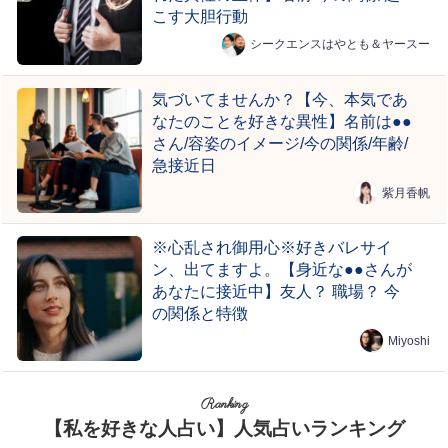
こす大胆行動
シークエンスはやとも＆ヤースー
気づいてませんか？【今、本気であ
なたのことを好きな異性】名前は●●
さん/容姿のイメージ/今の関係/年齢/
急接近日
紫月香帆
※心乱され御用心※好きバレサイ
ン、出てますよ。【身近な●●さんが
あなたに接近中】友人？ 職場？ 今
の関係と特徴
Miyoshi
Ranking
【私を好きな人占い】人気占いランキング