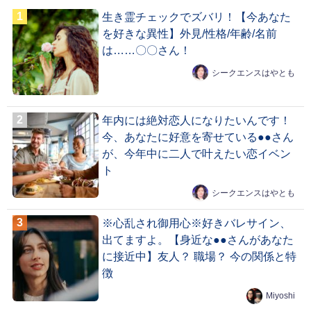
生き霊チェックでズバリ！【今あなた
を好きな異性】外見/性格/年齢/名前
は……〇〇さん！
シークエンスはやとも
年内には絶対恋人になりたいんです！
今、あなたに好意を寄せている●●さん
が、今年中に二人で叶えたい恋イベン
ト
シークエンスはやとも
※心乱され御用心※好きバレサイン、
出てますよ。【身近な●●さんがあなた
に接近中】友人？ 職場？ 今の関係と特
徴
Miyoshi