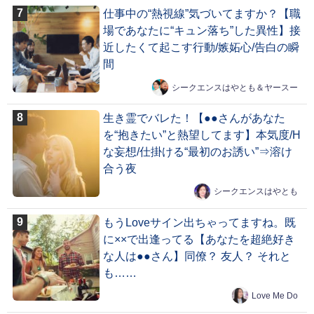
仕事中の“熱視線”気づいてますか？【職
場であなたに“キュン落ち”した異性】接
近したくて起こす行動/嫉妬心/告白の瞬
間
シークエンスはやとも＆ヤースー
生き霊でバレた！【●●さんがあなた
を“抱きたい”と熱望してます】本気度/H
な妄想/仕掛ける“最初のお誘い”⇒溶け
合う夜
シークエンスはやとも
もうLoveサイン出ちゃってますね。既
に××で出逢ってる【あなたを超絶好き
な人は●●さん】同僚？ 友人？ それと
も……
Love Me Do