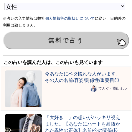
※占いの入力情報は弊社
個人情報等の取扱いについて
に従い、目的外の
利用は致しません。
この占いを読んだ人は、この占いも見ています
今あなたにベタ惚れな人がいます。
その人の名前/容姿/関係性/重要目印
てんぐ・横山ミル
「大好き！」の想いがハッキリ視え
ました。【あなたにハートを射抜か
れた異性の正体】名前/今の関係/起