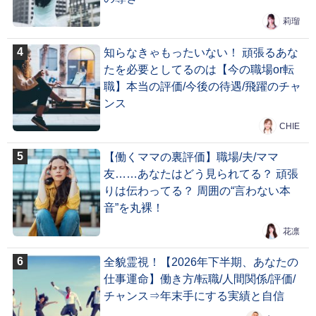
莉瑠
知らなきゃもったいない！ 頑張るあな
たを必要としてるのは【今の職場or転
職】本当の評価/今後の待遇/飛躍のチャ
ンス
CHIE
【働くママの裏評価】職場/夫/ママ
友……あなたはどう見られてる？ 頑張
りは伝わってる？ 周囲の“言わない本
音”を丸裸！
花凛
全貌霊視！【2026年下半期、あなたの
仕事運命】働き方/転職/人間関係/評価/
チャンス⇒年末手にする実績と自信