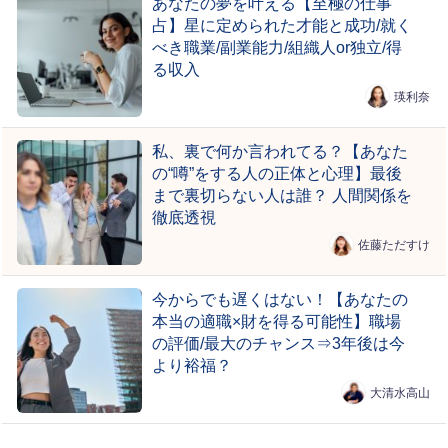
あなたの夢を叶える【至極の仕事
占】星に定められた才能と成功/就く
べき職業/副業能力/組織人or独立/得
る収入
瑛利奈
私、裏で何か言われてる？【あなた
の“噂”をする人の正体と心理】最後
まで裏切らない人は誰？ 人間関係を
徹底透視
佐藤ただすけ
今からでも遅くはない！【あなたの
本当の適職×財を得る可能性】職場
の評価/最大のチャンス⇒3年後は今
より裕福？
大清水高山