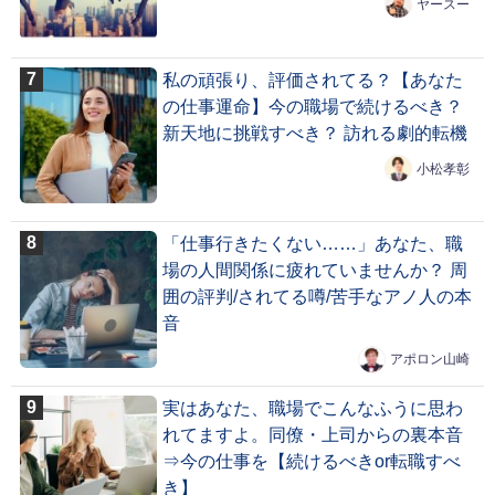
ヤースー
私の頑張り、評価されてる？【あなた
の仕事運命】今の職場で続けるべき？
新天地に挑戦すべき？ 訪れる劇的転機
小松孝彰
「仕事行きたくない……」あなた、職
場の人間関係に疲れていませんか？ 周
囲の評判/されてる噂/苦手なアノ人の本
音
アポロン山崎
実はあなた、職場でこんなふうに思わ
れてますよ。同僚・上司からの裏本音
⇒今の仕事を【続けるべきor転職すべ
き】