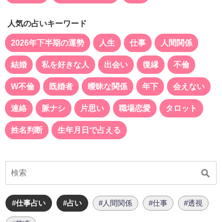
人気の占いキーワード
2026年下半期の運勢
人生
仕事
人間関係
結婚
私を好きな人
出会い
復縁
不倫
W不倫
既婚者
曖昧な関係
年下
会えない
連絡
脈ナシ
片思い
職場恋愛
タロット
姓名判断
生年月日で占える
#仕事占い
#占い
#人間関係
#仕事
#透視