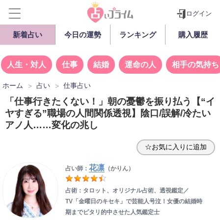
ログイン
新着占い
今日の運勢
ランキング
購入履歴
人生・対人
仕事
結婚
運命の人
相手の気持ち
ホーム
占い
仕事占い
「仕事行きたくない！」朝の憂鬱を振り払う【“イ
ヤすぎる”職場の人間関係透視】陰口/誤解/冷たい
アノ人……変化の兆し
☆お気に入りに追加
花凛
占い師：
（かりん）
占術：タロット、オリジナル占術、透視鑑定／
TV「金曜日のキセキ」で芸能人号泣！女優の結婚時
期までピタリ的中させた人気鑑定士