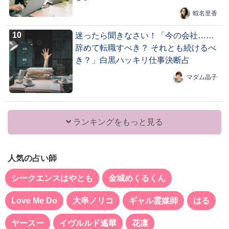
蝦名里香
迷ったら聞きなさい！「今の会社……
辞めて転職すべき？ それとも続けるべ
き？」白黒ハッキリ仕事決断占
マダム晶子
ランキングをもっと見る
人気の占い師
シークエンスはやとも
金城めくるくん
Love Me Do
大串ノリコ
ギャル霊媒師
はる
ヤースー
イヴルルド遙華
花凛