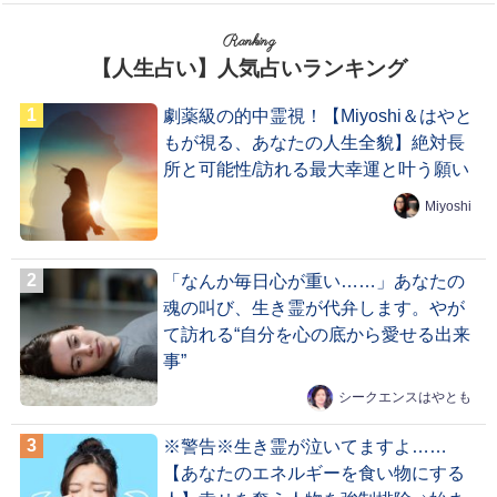
Ranking
【人生占い】人気占いランキング
劇薬級の的中霊視！【Miyoshi＆はやと
もが視る、あなたの人生全貌】絶対長
所と可能性/訪れる最大幸運と叶う願い
Miyoshi
「なんか毎日心が重い……」あなたの
魂の叫び、生き霊が代弁します。やが
て訪れる“自分を心の底から愛せる出来
事”
シークエンスはやとも
※警告※生き霊が泣いてますよ……
【あなたのエネルギーを食い物にする