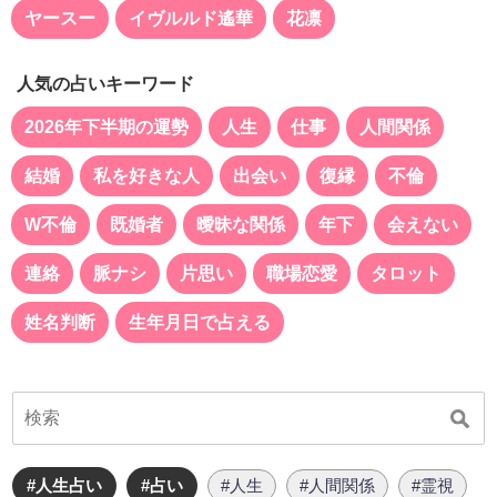
ヤースー
イヴルルド遙華
花凛
人気の占いキーワード
2026年下半期の運勢
人生
仕事
人間関係
結婚
私を好きな人
出会い
復縁
不倫
W不倫
既婚者
曖昧な関係
年下
会えない
連絡
脈ナシ
片思い
職場恋愛
タロット
姓名判断
生年月日で占える
#人生占い
#占い
#人生
#人間関係
#霊視