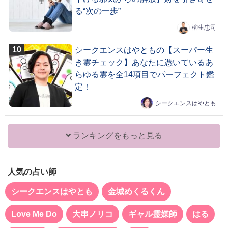
る“次の一歩”
柳生忠司
シークエンスはやともの【スーパー生
き霊チェック】あなたに憑いているあ
らゆる霊を全14項目でパーフェクト鑑
定！
シークエンスはやとも
ランキングをもっと見る
人気の占い師
シークエンスはやとも
金城めくるくん
Love Me Do
大串ノリコ
ギャル霊媒師
はる