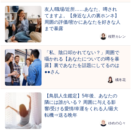
友人/職場/近所……あなた、噂され
てますよ。【身近な人の裏ホンネ】
周囲の評価/密かにあなたを好きな人
まで暴露
桜野カレン
「私、陰口叩かれてない？」周囲で
囁かれる【あなたについての噂を暴
露】裏であなたを話題にしてるのは
●●さん
橘冬花
【鳥肌人生鑑定】5年後、あなたの
隣には誰がいる？ 周囲に与える影
響/受ける愛情/幸運をくれる人/最大
転機⇒送る晩年
ゆめの心々