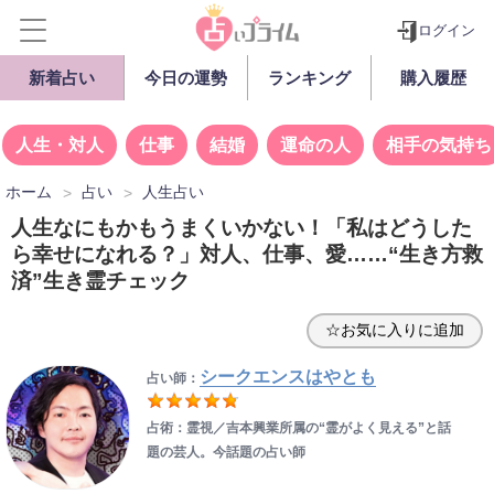
ログイン
新着占い
今日の運勢
ランキング
購入履歴
人生・対人
仕事
結婚
運命の人
相手の気持ち
ホーム
占い
人生占い
人生なにもかもうまくいかない！「私はどうした
ら幸せになれる？」対人、仕事、愛……“生き方救
済”生き霊チェック
☆お気に入りに追加
シークエンスはやとも
占い師：
占術：霊視／吉本興業所属の“霊がよく見える”と話
題の芸人。今話題の占い師