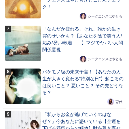
ク！
シークエンスはやとも
「なんだか疲れる」それ、誰かの生き
霊のせいかも？【あなたを陰で笑う人/
妬み/呪い/執着……】マジでヤバい人間
関係霊視
シークエンスはやとも
バケモノ級の未来予言！【あなたの人
生が大きく変わる“特別な日”】起こるの
は良いこと？ 悪いこと？ その先どうな
る？
育代
「私からお金が逃げていくのはな
ぜ？」今あなたに憑いている【金運を
下げる邪気からの解放】財を引き寄せ