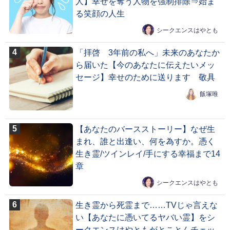
人】幸せを奪う人物を強制排除⇒始ま
る笑顔の人生
シークエンスはやとも
「拝啓 3年前の私へ」未来のあなたか
ら届いた【今のあなたに伝えたいメッ
セージ】幸せのために送ります 敬具
飯塚唯
【あなたのバースストーリー】なぜ生
まれ、誰と出逢い、何を為すか。憑く
生き霊/ツインレイ/手にする幸福まで14
章
シークエンスはやとも
生き霊から死霊まで……TVじゃ言えな
い【あなたに憑いてるヤバい霊】をシ
ークエンスはやともがとことんチェッ