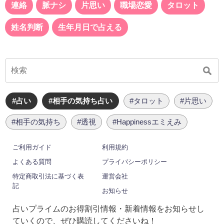
連絡
脈ナシ
片思い
職場恋愛
タロット
姓名判断
生年月日で占える
#占い
#相手の気持ち占い
#タロット
#片思い
#相手の気持ち
#透視
#Happinessエミえみ
ご利用ガイド
利用規約
よくある質問
プライバシーポリシー
特定商取引法に基づく表
運営会社
記
お知らせ
占いプライムのお得割引情報・新着情報をお知らせし
ていくので、ぜひ購読してくださいね！