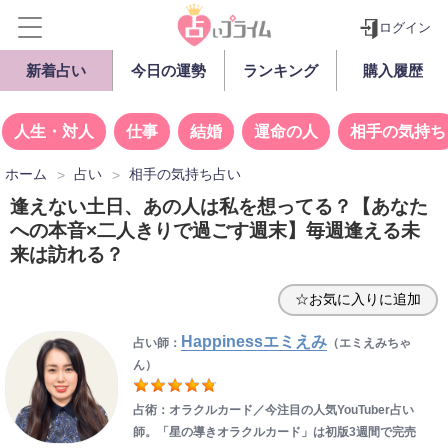
ログイン
新着占い
今日の運勢
ランキング
購入履歴
人生・対人
仕事
結婚
運命の人
相手の気持ち
ホーム
占い
相手の気持ち占い
逢えない土日、あの人は私を想ってる？【あなた
への本音×二人きりで過ごす週末】毎週逢える未
来は訪れる？
☆お気に入りに追加
Happinessエミえみ
占い師：
（エミえみちゃ
ん）
占術：オラクルカード／今注目の人気YouTuber占い
師。「星の導きオラクルカード」は初版3週間で完売