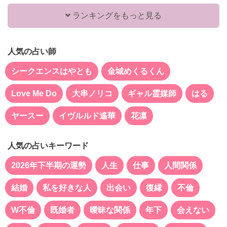
ランキングをもっと見る
人気の占い師
シークエンスはやとも
金城めくるくん
Love Me Do
大串ノリコ
ギャル霊媒師
はる
ヤースー
イヴルルド遙華
花凛
人気の占いキーワード
2026年下半期の運勢
人生
仕事
人間関係
結婚
私を好きな人
出会い
復縁
不倫
W不倫
既婚者
曖昧な関係
年下
会えない