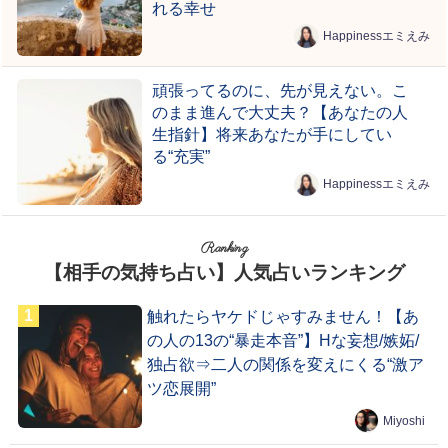
れる幸せ
Happinessエミえみ
頑張ってるのに、先が見えない。こ
のまま進んで大丈夫？【あなたの人
生指針】将来あなたが手にしてい
る“充実”
Happinessエミえみ
Ranking
【相手の気持ち占い】人気占いランキング
触れたらヤケドじゃすみません！【あ
の人の13の“暴走本音”】Hな妄想/嫉妬/
独占欲⇒二人の関係を変えにくる“激ア
ツ恋展開”
Miyoshi