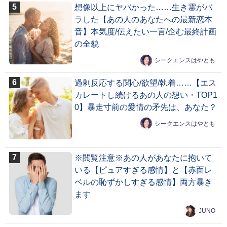
想像以上にヤバかった……生き霊がバ
ラした【あの人のあなたへの最新恋本
音】本気度/伝えたい一言/企む最終計画
の全貌
シークエンスはやとも
過剰反応する関心/欲望/執着……【エス
カレートし続けるあの人の想い・TOP1
0】暴走寸前の愛情の矛先は、あなた？
シークエンスはやとも
※閲覧注意※あの人があなたに抱いて
いる【ピュアすぎる感情】と【赤面レ
ベルの恥ずかしすぎる感情】両方暴き
ます
JUNO