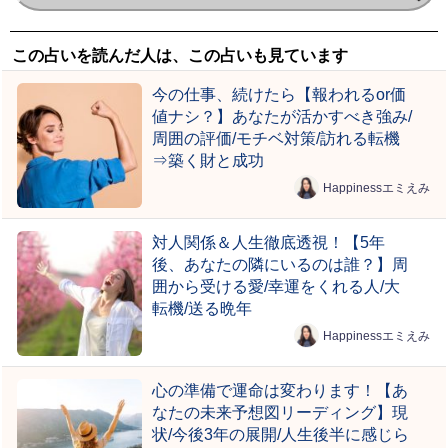
この占いを読んだ人は、この占いも見ています
今の仕事、続けたら【報われるor価
値ナシ？】あなたが活かすべき強み/
周囲の評価/モチベ対策/訪れる転機
⇒築く財と成功
Happinessエミえみ
対人関係＆人生徹底透視！【5年
後、あなたの隣にいるのは誰？】周
囲から受ける愛/幸運をくれる人/大
転機/送る晩年
Happinessエミえみ
心の準備で運命は変わります！【あ
なたの未来予想図リーディング】現
状/今後3年の展開/人生後半に感じら