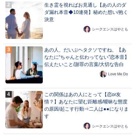
生き霊を視ればお見通し【あの人のダ
ダ漏れ本音◆10連発】秘めた想い/抱く
決意
シークエンスはやとも
あの人、だいぶヘタクソですね。【あ
なたに“ちゃんと伝わってない”恋本音】
伝えたいこと/謝罪の言葉/大切な告白
Love Me Do
この関係はあの人にとって【恋or友
情？】あなたに望む距離感/曖昧な態度
の原因/起こす行動⇒二人は●●になりま
す
シークエンスはやとも