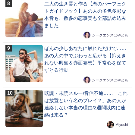
二人の生き霊と作る【恋のパーフェク
トガイドブック】あの人の多色多彩な
本音も、数多の恋事実も全部詰め込み
ました
シークエンスはやとも
ほんの少しあなたに触れただけで……
あの人の中でぶわっと広がる【抑えき
れない興奮＆赤面妄想】平常心を保て
ずとる行動
シークエンスはやとも
既読・未読スルー/音信不通……「これ
は放置という名のプレイ？」あの人が
連絡しない本当の理由/2週間以内に連
絡は来る？
Miyoshi