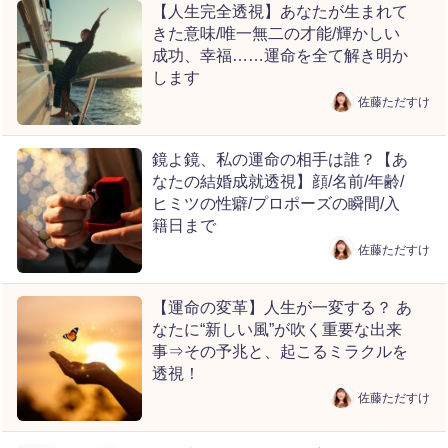
【人生完全透視】あなたが生まれて
きた意味/唯一無二の才能/輝かしい
成功、幸福……運命を全て解き明か
します
佐藤ただすけ
鏡よ鏡、私の運命の相手は誰？【あ
なたの結婚成就透視】顔/名前/年齢/
ヒミツの性癖/プロポーズの瞬間/入
籍日まで
佐藤ただすけ
【運命の変革】人生が一変する？ あ
なたに“新しい風”が吹く重要な出来
事⇒その予兆と、起こるミラクルを
透視！
佐藤ただすけ