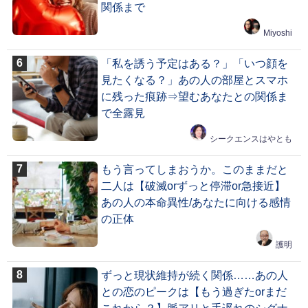
関係まで
Miyoshi
「私を誘う予定はある？」「いつ顔を
見たくなる？」あの人の部屋とスマホ
に残った痕跡⇒望むあなたとの関係ま
で全露見
シークエンスはやとも
もう言ってしまおうか。このままだと
二人は【破滅orずっと停滞or急接近】
あの人の本命異性/あなたに向ける感情
の正体
護明
ずっと現状維持が続く関係……あの人
との恋のピークは【もう過ぎたorまだ