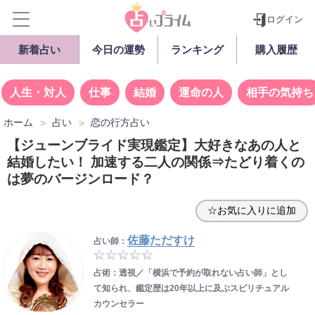
ログイン
新着占い
今日の運勢
ランキング
購入履歴
人生・対人
仕事
結婚
運命の人
相手の気持ち
ホーム
占い
恋の行方占い
【ジューンブライド実現鑑定】大好きなあの人と
結婚したい！ 加速する二人の関係⇒たどり着くの
は夢のバージンロード？
☆お気に入りに追加
佐藤ただすけ
占い師：
占術：透視／「横浜で予約が取れない占い師」とし
て知られ、鑑定歴は20年以上に及ぶスピリチュアル
カウンセラー