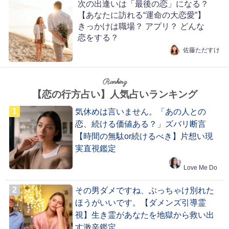
次の出逢いは「最後の恋」になる？
【あなたに訪れる“運命の大恋愛”】
きっかけは職場？ アプリ？ どんな
恋をする？
佐藤ただすけ
Ranking
【恋の行方占い】人気占いランキング
気休めは言いません。「あの人との
恋、続ける価値ある？」ズバリ断言
【時間の無駄or続けるべき】片想い現
実直視鑑定
Love Me Do
その男ダメですね、ぶっちゃけ別れた
ほうがいいです。【ダメンズ引導霊
視】生き霊があなたを地獄から救い出
す激辛鑑定