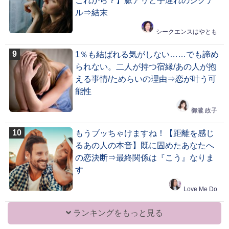
これから？】脈アリと手遅れのシグナ
ル⇒結末
シークエンスはやとも
1％も結ばれる気がしない……でも諦め
られない。二人が持つ宿縁/あの人が抱
える事情/ためらいの理由⇒恋が叶う可
能性
御瀧 政子
もうブッちゃけますね！【距離を感じ
るあの人の本音】既に固めたあなたへ
の恋決断⇒最終関係は『こう』なりま
す
Love Me Do
ランキングをもっと見る