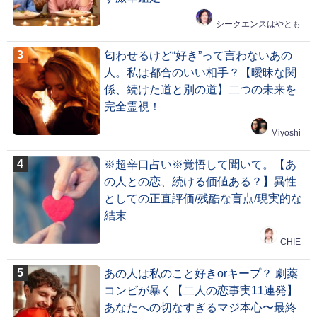
シークエンスはやとも
匂わせるけど“好き”って言わないあの
人。私は都合のいい相手？【曖昧な関
係、続けた道と別の道】二つの未来を
完全霊視！
Miyoshi
※超辛口占い※覚悟して聞いて。【あ
の人との恋、続ける価値ある？】異性
としての正直評価/残酷な盲点/現実的な
結末
CHIE
あの人は私のこと好きorキープ？ 劇薬
コンビが暴く【二人の恋事実11連発】
あなたへの切なすぎるマジ本心〜最終