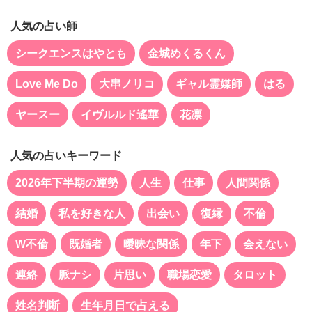
人気の占い師
シークエンスはやとも
金城めくるくん
Love Me Do
大串ノリコ
ギャル霊媒師
はる
ヤースー
イヴルルド遙華
花凛
人気の占いキーワード
2026年下半期の運勢
人生
仕事
人間関係
結婚
私を好きな人
出会い
復縁
不倫
W不倫
既婚者
曖昧な関係
年下
会えない
連絡
脈ナシ
片思い
職場恋愛
タロット
姓名判断
生年月日で占える