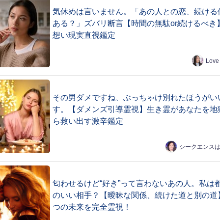
気休めは言いません。「あの人との恋、続ける
ある？」ズバリ断言【時間の無駄or続けるべき
想い現実直視鑑定
Love
その男ダメですね、ぶっちゃけ別れたほうがい
す。【ダメンズ引導霊視】生き霊があなたを地
ら救い出す激辛鑑定
シークエンス
匂わせるけど“好き”って言わないあの人。私は
のいい相手？【曖昧な関係、続けた道と別の道
つの未来を完全霊視！