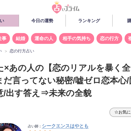
い
今日の運勢
ランキング
仕事
結婚
運命の人
相手の気持ち
恋の行方
い
恋の行方占い
た×あの人の【恋のリアルを暴く全
まだ言ってない秘密/嘘ゼロ恋本心/
意/出す答え⇒未来の全貌
☆お気に
シークエンスはやとも
占い師：