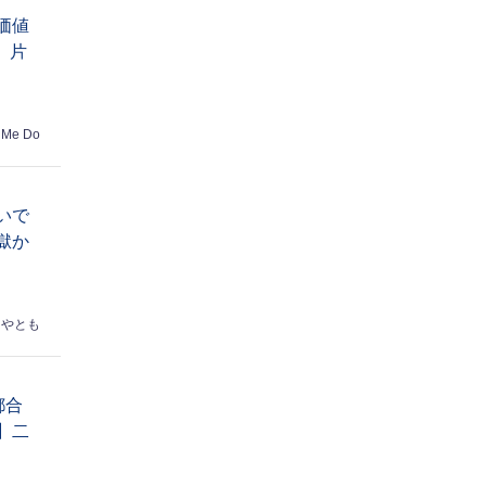
価値
】片
 Me Do
いで
獄か
はやとも
都合
】二