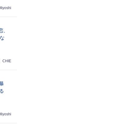
Miyoshi
恋、
な
CHIE
暴
る
Miyoshi