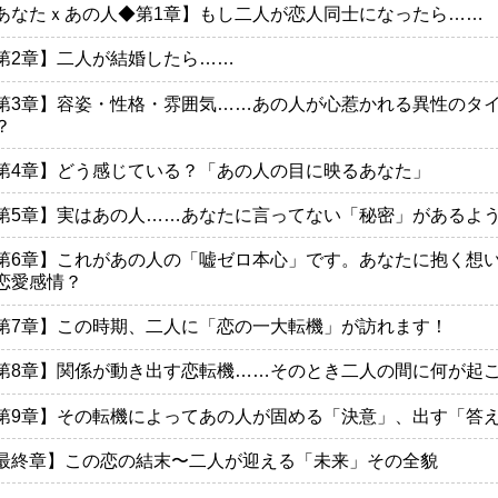
あなたｘあの人◆第1章】もし二人が恋人同士になったら……
第2章】二人が結婚したら……
第3章】容姿・性格・雰囲気……あの人が心惹かれる異性のタ
？
第4章】どう感じている？「あの人の目に映るあなた」
第5章】実はあの人……あなたに言ってない「秘密」があるよ
第6章】これがあの人の「嘘ゼロ本心」です。あなたに抱く想
恋愛感情？
第7章】この時期、二人に「恋の一大転機」が訪れます！
第8章】関係が動き出す恋転機……そのとき二人の間に何が起
第9章】その転機によってあの人が固める「決意」、出す「答
最終章】この恋の結末〜二人が迎える「未来」その全貌