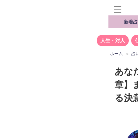
新着占
人生・対人
ホーム
占
あな
章】
る決