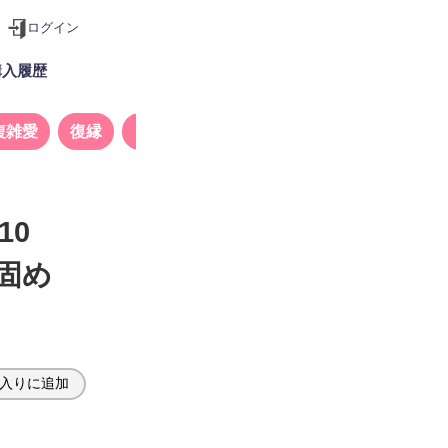
ログイン
購入履歴
複雑愛
復縁
タロット
10
固め
入りに追加