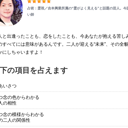
占術：霊視／吉本興業所属の“霊がよく見える”と話題の芸人。今
い師
人と出逢ったことも、恋をしたことも、今あなたが抱える苦し
のすべてには意味があるんです。二人が迎える“未来”、その全
かにしちゃいますよ！
下の項目を占えます
あいさつ
つ念の色からわかる
人の相性
つ念の模様からわかる
の二人の関係性