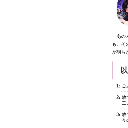
あの
も、そ
が明ら
以
・ご
・放
二
・放
今