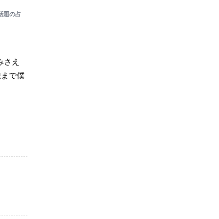
話題の占
みさえ
貌まで僕