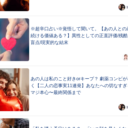
※超辛口占い※覚悟して聞いて。【あの人との
続ける価値ある？】異性としての正直評価/残酷
盲点/現実的な結末
あの人は私のこと好きorキープ？ 劇薬コンビが
く【二人の恋事実11連発】あなたへの切なすぎ
マジ本心〜最終関係まで