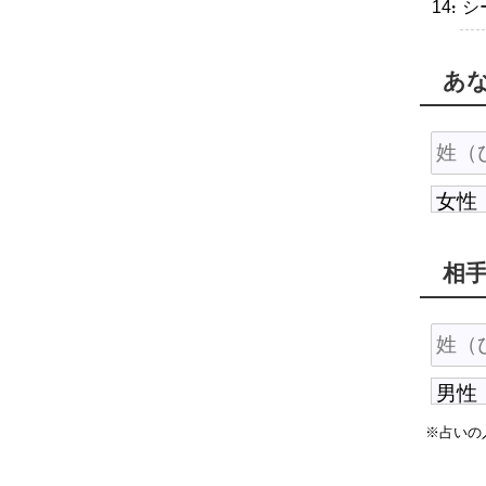
・シ
あ
相
※占いの