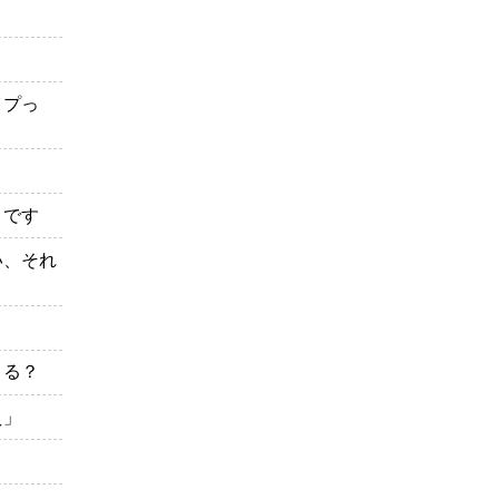
イプっ
うです
い、それ
こる？
え」