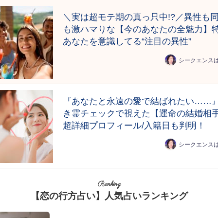
＼実は超モテ期の真っ只中!?／異性も
も激ハマりな【今のあなたの全魅力】
あなたを意識してる“注目の異性”
シークエンス
『あなたと永遠の愛で結ばれたい……
き霊チェックで視えた【運命の結婚相
超詳細プロフィール/入籍日も判明！
シークエンス
Ranking
【恋の行方占い】人気占いランキング