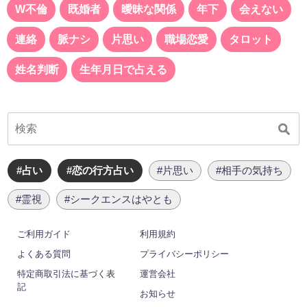
W不倫
既婚者
曖昧な関係
年下
会えない
連絡
脈ナシ
片思い
職場恋愛
タロット
姓名判断
生年月日で占える
#占い
#恋の行方占い
#片思い
#相手の気持ち
#霊視
#シークエンスはやとも
ご利用ガイド
利用規約
よくある質問
プライバシーポリシー
特定商取引法に基づく表
運営会社
記
お知らせ