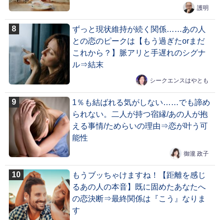
護明
ずっと現状維持が続く関係……あの人
との恋のピークは【もう過ぎたorまだ
これから？】脈アリと手遅れのシグナ
ル⇒結末
シークエンスはやとも
1％も結ばれる気がしない……でも諦め
られない。二人が持つ宿縁/あの人が抱
える事情/ためらいの理由⇒恋が叶う可
能性
御瀧 政子
もうブッちゃけますね！【距離を感じ
るあの人の本音】既に固めたあなたへ
の恋決断⇒最終関係は『こう』なりま
す