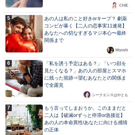
CHIE
あの人は私のこと好きorキープ？ 劇薬
コンビが暴く【二人の恋事実11連発】
あなたへの切なすぎるマジ本心〜最終
関係まで
Miyoshi
「私を誘う予定はある？」「いつ顔を
見たくなる？」あの人の部屋とスマホ
に残った痕跡⇒望むあなたとの関係ま
で全露見
シークエンスはやとも
もう言ってしまおうか。このままだと
二人は【破滅orずっと停滞or急接近】
あの人の本命異性/あなたに向ける感情
の正体