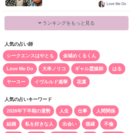
Love Me Do
ランキングをもっと見る
人気の占い師
シークエンスはやとも
金城めくるくん
Love Me Do
大串ノリコ
ギャル霊媒師
はる
ヤースー
イヴルルド遙華
花凛
人気の占いキーワード
2026年下半期の運勢
人生
仕事
人間関係
結婚
私を好きな人
出会い
復縁
不倫