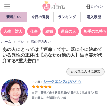
ログイン
新着占い
今日の運勢
ランキング
購入履歴
人生・対人
仕事
結婚
運命の人
相手の気持ち
ホーム
占い
恋の行方占い
あの人にとっては「運命」です。既に心に決めて
いる異性の正体は【あなたor他の人】生き霊が代
弁する“重大告白”
☆お気に入りに追加
シークエンスはやとも
占い師：
占術：霊視／吉本興業所属の“霊がよく見える”と話
題の芸人。今話題の占い師