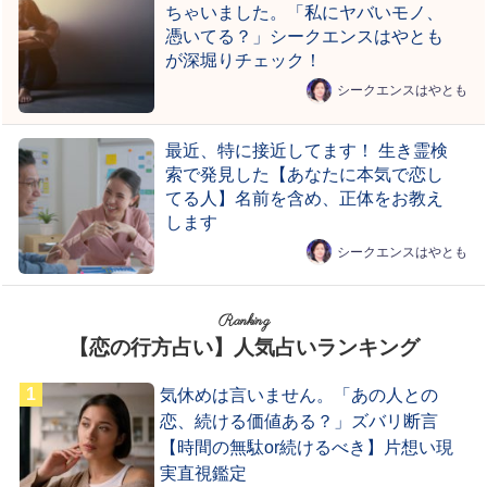
ちゃいました。「私にヤバいモノ、
憑いてる？」シークエンスはやとも
が深堀りチェック！
シークエンスはやとも
最近、特に接近してます！ 生き霊検
索で発見した【あなたに本気で恋し
てる人】名前を含め、正体をお教え
します
シークエンスはやとも
Ranking
【恋の行方占い】人気占いランキング
気休めは言いません。「あの人との
恋、続ける価値ある？」ズバリ断言
【時間の無駄or続けるべき】片想い現
実直視鑑定