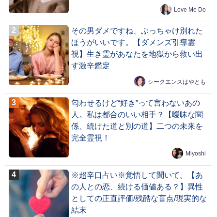
Love Me Do
その男ダメですね、ぶっちゃけ別れた
ほうがいいです。【ダメンズ引導霊
視】生き霊があなたを地獄から救い出
す激辛鑑定
シークエンスはやとも
匂わせるけど“好き”って言わないあの
人。私は都合のいい相手？【曖昧な関
係、続けた道と別の道】二つの未来を
完全霊視！
Miyoshi
※超辛口占い※覚悟して聞いて。【あ
の人との恋、続ける価値ある？】異性
としての正直評価/残酷な盲点/現実的な
結末