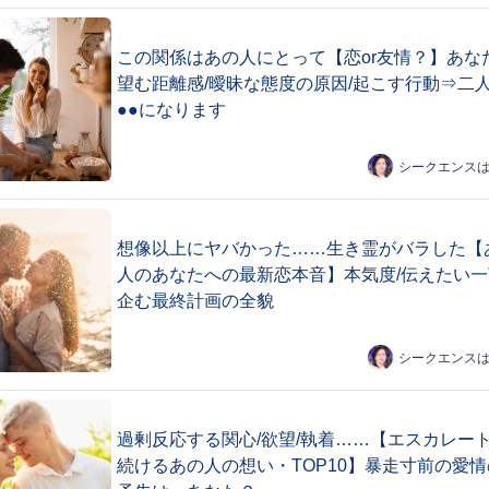
この関係はあの人にとって【恋or友情？】あな
望む距離感/曖昧な態度の原因/起こす行動⇒二
●●になります
シークエンス
想像以上にヤバかった……生き霊がバラした【
人のあなたへの最新恋本音】本気度/伝えたい一
企む最終計画の全貌
シークエンス
過剰反応する関心/欲望/執着……【エスカレー
続けるあの人の想い・TOP10】暴走寸前の愛情