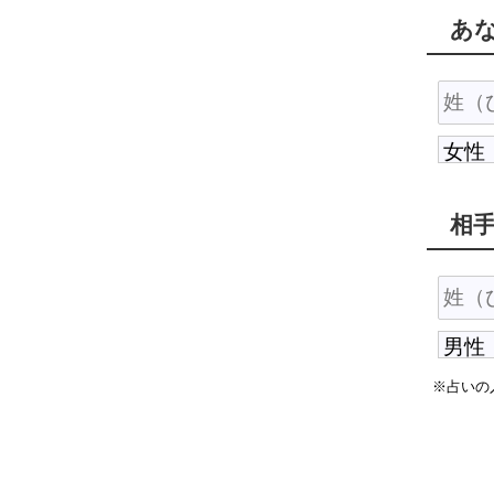
あ
相
※占いの