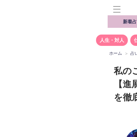
新着占
人生・対人
ホーム
占
私の
【進
を徹