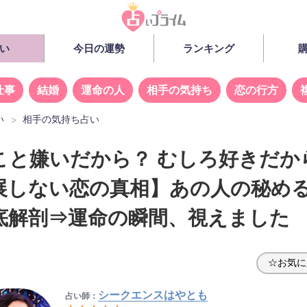
い
今日の運勢
ランキング
仕事
結婚
運命の人
相手の気持ち
恋の行方
い
相手の気持ち占い
こと嫌いだから？ むしろ好きだか
展しない恋の真相】あの人の秘め
底解剖⇒運命の瞬間、視えました
☆お気に
シークエンスはやとも
占い師：