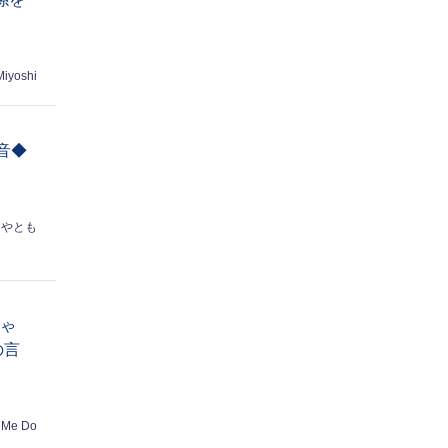
Miyoshi
音◆
はやとも
ちゃ
の言
 Me Do