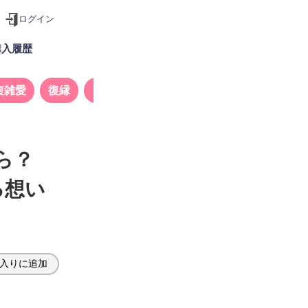
ログイン
購入履歴
複雑愛
復縁
タロット
ら？
る想い
入りに追加