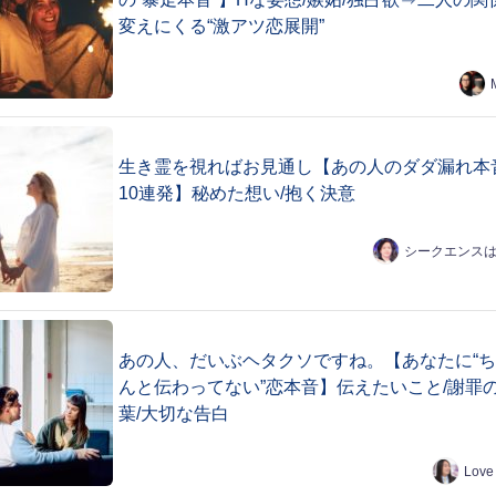
変えにくる“激アツ恋展開”
生き霊を視ればお見通し【あの人のダダ漏れ本
10連発】秘めた想い/抱く決意
シークエンス
あの人、だいぶヘタクソですね。【あなたに“
んと伝わってない”恋本音】伝えたいこと/謝罪
葉/大切な告白
Love