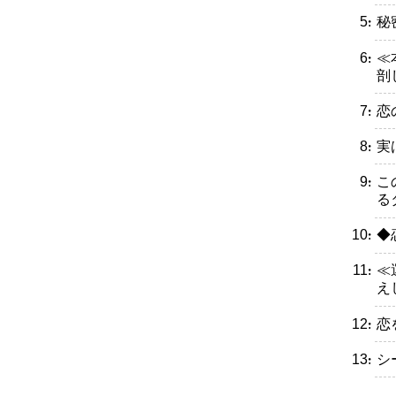
・秘
・≪
剖
・恋
・実
・こ
る
・◆
・≪
え
・恋
・シ