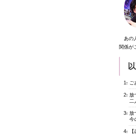
あの
関係が
以
・ご
・放
二
・放
今
・【