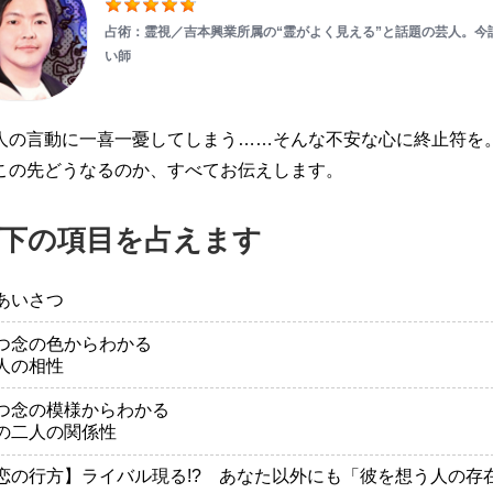
占術：霊視／吉本興業所属の“霊がよく見える”と話題の芸人。今
い師
人の言動に一喜一憂してしまう……そんな不安な心に終止符を
この先どうなるのか、すべてお伝えします。
下の項目を占えます
あいさつ
つ念の色からわかる
人の相性
つ念の模様からわかる
の二人の関係性
恋の行方】ライバル現る!? あなた以外にも「彼を想う人の存