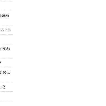
徹底解
リスト※
が変わ
？
でお伝
こと