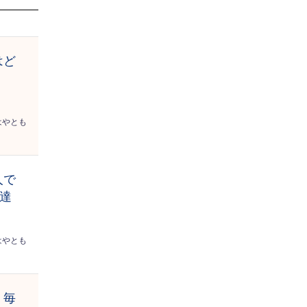
はど
、
はやとも
人で
友達
はやとも
】毎