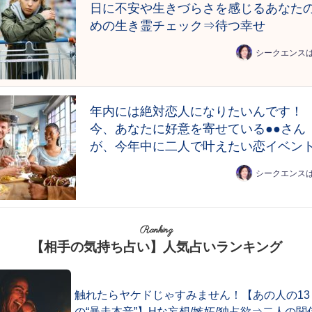
日に不安や生きづらさを感じるあなた
めの生き霊チェック⇒待つ幸せ
シークエンス
年内には絶対恋人になりたいんです！
今、あなたに好意を寄せている●●さん
が、今年中に二人で叶えたい恋イベン
シークエンス
Ranking
【相手の気持ち占い】人気占いランキング
触れたらヤケドじゃすみません！【あの人の13
の“暴走本音”】Hな妄想/嫉妬/独占欲⇒二人の関