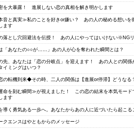
密を大暴露！ 進展しない恋の真相を解き明かします
本音と真実≫私のことを好きor嫌い？ あの人の秘める想いを
します
の落とし穴回避法を伝授！ あの人にやってはいけない※NG
は「あなたの○○が……」あの人が心を奪われた瞬間とは？
の先、あなたは「恋の分岐点」を迎えます！ あの人との関係
タイミングはいつ？
恋の転機到来◆その時、二人の関係は【進展or停滞】どうなる
運命を刻む瞬間≫が視えました！ この恋の結末を本気モード
します
を導く勇気ある一歩へ。あなたからあの人に近づいたら起こる
ークエンスはやともからのメッセージ