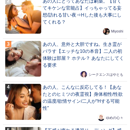
あの人にとってあなたは劇薬。【甘く
てキケンな官能占】イっちゃってる妄
想/訪れる甘い夜⇒Hした後も大事にし
てくれる？
Miyoshi
あの人、意外と大胆ですね。生き霊が
バラす【エッチな10の本音】二人の初
体験は部屋？ ホテル？ あなたにしてく
る要求
シークエンスはやとも
あの人、こんなに反応してる！【あな
たとのヒミツの夜霊視】身体相性/性欲
の温度/欲情サイン/二人が“Hする可能
性”
ゆめの心々