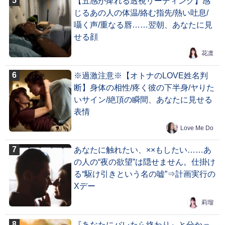
【五感が痺れる透視リーディング】感
じるあの人の体温/絡む指先/熱い吐息/
囁く声/重なる唇……翌朝、あなたに見
せる顔
花凛
※過激注意※【オトナのLOVE姓名判
断】身体の相性/疼く彼の下半身/ヤりた
いサイン/絶頂の瞬間、あなたに見せる
表情
Love Me Do
あなたに触れたい、××もしたい……あ
の人の“夜の欲望”は隠せません。仕掛け
る“駆け引きという名の嘘”⇒計画実行の
Xデー
莉瑠
『あなたにバレたら終わり』と分かっ