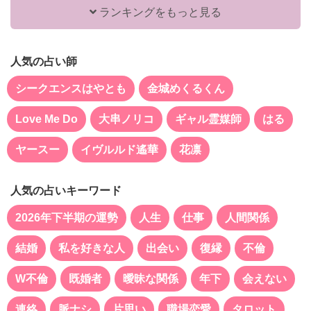
ランキングをもっと見る
人気の占い師
シークエンスはやとも
金城めくるくん
Love Me Do
大串ノリコ
ギャル霊媒師
はる
ヤースー
イヴルルド遙華
花凛
人気の占いキーワード
2026年下半期の運勢
人生
仕事
人間関係
結婚
私を好きな人
出会い
復縁
不倫
W不倫
既婚者
曖昧な関係
年下
会えない
連絡
脈ナシ
片思い
職場恋愛
タロット