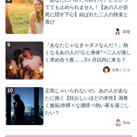
てても止められません！【あの人が必
死に隠す下心】結ばれた二人の快楽と
喜び
莉瑠
『あなたじゃなきゃダメなんだ！』熱
くなるあの人の“心と身体”⇒二人が激し
く求め合う夜……3ヶ月以内に来る？
大串ノリコ
正気じゃいられないの。あの人があな
たに抱く【狂おしいほどの本性】渦巻
く嫉妬/赤裸々な感情⇒熱い夜を過ごし
たい？
Ena