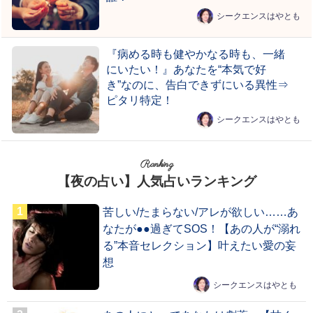
シークエンスはやとも
『病める時も健やかなる時も、一緒
にいたい！』あなたを“本気で好
き”なのに、告白できずにいる異性⇒
ピタリ特定！
シークエンスはやとも
Ranking
【夜の占い】人気占いランキング
苦しい/たまらない/アレが欲しい……あ
なたが●●過ぎてSOS！【あの人が“溺れ
る”本音セレクション】叶えたい愛の妄
想
シークエンスはやとも