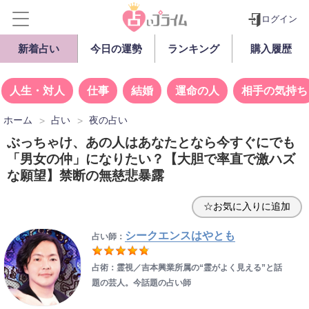
ログイン
新着占い
今日の運勢
ランキング
購入履歴
人生・対人
仕事
結婚
運命の人
相手の気持ち
ホーム
占い
夜の占い
ぶっちゃけ、あの人はあなたとなら今すぐにでも
「男女の仲」になりたい？【大胆で率直で激ハズ
な願望】禁断の無慈悲暴露
☆お気に入りに追加
シークエンスはやとも
占い師：
占術：霊視／吉本興業所属の“霊がよく見える”と話
題の芸人。今話題の占い師